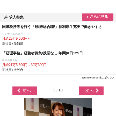
さらに見る
求人特集
国際税務等を行う「経理/総合職/」福利厚生充実で働きやすさ
リンナイ株式会社
月給29万9,050円～
正社員 / 愛知県
「経理事務」経験者募集/残業なし/年間休日125日
株式会社大起
月給21万5,600円～30万300円
正社員 / 大阪府
sponsored by 求人ボックス
5 / 18
前へ
次へ