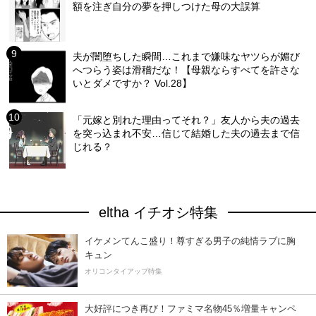
額を注ぎ自分の夢を押しつけた母の大誤算
夫が闇堕ちした瞬間…これまで嫌味なヤツらが媚び
へつらう姿は滑稽だな！【母親ならすべてを許さな
いとダメですか？ Vol.28】
「元嫁と別れた理由ってそれ？」友人から夫の過去
を突っ込まれ不安…信じて結婚した夫の過去まで信
じれる？
eltha イチオシ特集
イケメンてんこ盛り！尊すぎる男子の純情ラブに胸
キュン
オリコンタイアップ特集
大好評につき再び！ファミマ名物45％増量キャンペ