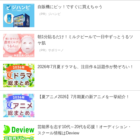
自販機にピッ！ですぐに買えちゃう
（PR）ジハンピ
朝1分貼るだけ！ミルクピールで一日中ずっとうるツ
ヤ肌
（PR）サボリーノ
2026年7月夏ドラマも、注目作＆話題作が勢ぞろい！
【夏アニメ2026】7月期夏の新アニメを一挙紹介！
芸能界を志す10代～20代を応援！オーディション・
スクール情報はDeview