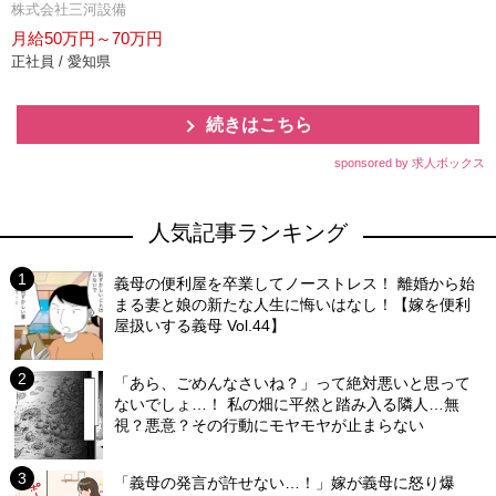
株式会社三河設備
月給50万円～70万円
正社員 / 愛知県
続きはこちら
sponsored by 求人ボックス
人気記事ランキング
義母の便利屋を卒業してノーストレス！ 離婚から始
まる妻と娘の新たな人生に悔いはなし！【嫁を便利
屋扱いする義母 Vol.44】
「あら、ごめんなさいね？」って絶対悪いと思って
ないでしょ…！ 私の畑に平然と踏み入る隣人…無
視？悪意？その行動にモヤモヤが止まらない
「義母の発言が許せない…！」嫁が義母に怒り爆