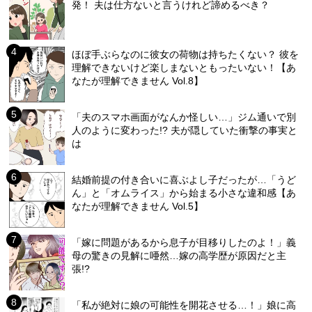
発！ 夫は仕方ないと言うけれど諦めるべき？
ほぼ手ぶらなのに彼女の荷物は持ちたくない？ 彼を
理解できないけど楽しまないともったいない！【あ
なたが理解できません Vol.8】
「夫のスマホ画面がなんか怪しい…」ジム通いで別
人のように変わった!? 夫が隠していた衝撃の事実と
は
結婚前提の付き合いに喜ぶよし子だったが…「うど
ん」と「オムライス」から始まる小さな違和感【あ
なたが理解できません Vol.5】
「嫁に問題があるから息子が目移りしたのよ！」義
母の驚きの見解に唖然…嫁の高学歴が原因だと主
張!?
「私が絶対に娘の可能性を開花させる…！」娘に高