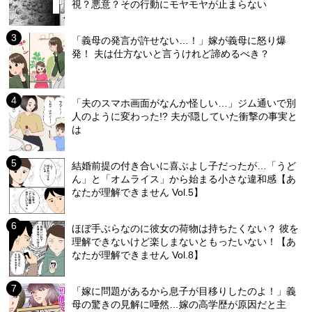
視？悪意？その行動にモヤモヤが止まらない
「義母の発言が許せない…！」嫁が義母に怒り爆
発！ 夫は仕方ないと言うけれど諦めるべき？
「夫のスマホ画面がなんか怪しい…」ジム通いで別
人のように変わった!? 夫が隠していた衝撃の事実と
は
結婚前提の付き合いに喜ぶよし子だったが…「うど
ん」と「オムライス」から始まる小さな違和感【あ
なたが理解できません Vol.5】
ほぼ手ぶらなのに彼女の荷物は持ちたくない？ 彼を
理解できないけど楽しまないともったいない！【あ
なたが理解できません Vol.8】
「嫁に問題があるから息子が目移りしたのよ！」義
母の驚きの見解に唖然…嫁の高学歴が原因だと主