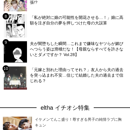
張!?
「私が絶対に娘の可能性を開花させる…！」娘に高
額を注ぎ自分の夢を押しつけた母の大誤算
夫が闇堕ちした瞬間…これまで嫌味なヤツらが媚び
へつらう姿は滑稽だな！【母親ならすべてを許さな
いとダメですか？ Vol.28】
「元嫁と別れた理由ってそれ？」友人から夫の過去
を突っ込まれ不安…信じて結婚した夫の過去まで信
じれる？
eltha イチオシ特集
イケメンてんこ盛り！尊すぎる男子の純情ラブに胸
キュン