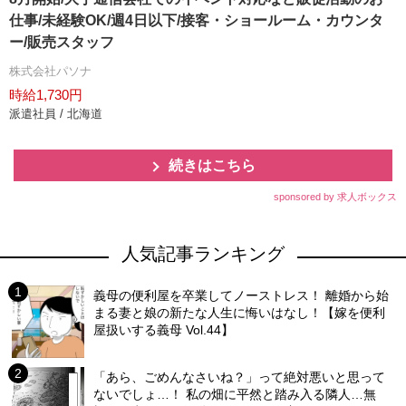
仕事/未経験OK/週4日以下/接客・ショールーム・カウンタ
ー/販売スタッフ
株式会社パソナ
時給1,730円
派遣社員 / 北海道
続きはこちら
sponsored by 求人ボックス
人気記事ランキング
義母の便利屋を卒業してノーストレス！ 離婚から始
まる妻と娘の新たな人生に悔いはなし！【嫁を便利
屋扱いする義母 Vol.44】
「あら、ごめんなさいね？」って絶対悪いと思って
ないでしょ…！ 私の畑に平然と踏み入る隣人…無