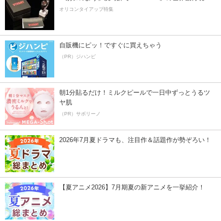
オリコンタイアップ特集
自販機にピッ！ですぐに買えちゃう
（PR）ジハンピ
朝1分貼るだけ！ミルクピールで一日中ずっとうるツ
ヤ肌
（PR）サボリーノ
2026年7月夏ドラマも、注目作＆話題作が勢ぞろい！
【夏アニメ2026】7月期夏の新アニメを一挙紹介！