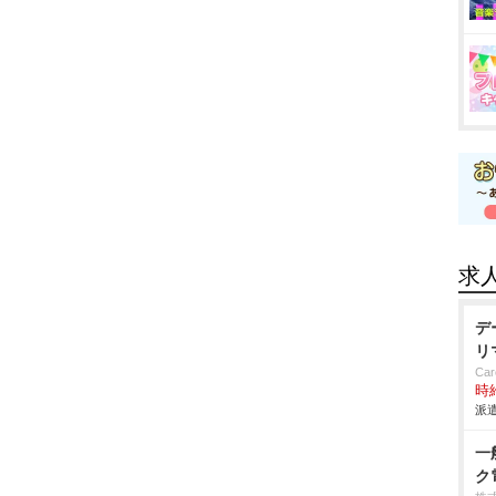
求
デ
リ
Car
時給
派遣
一
ク