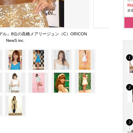
株
時給
派遣
デル』8位の高橋メアリージュン（C）ORICON
NewS inc.