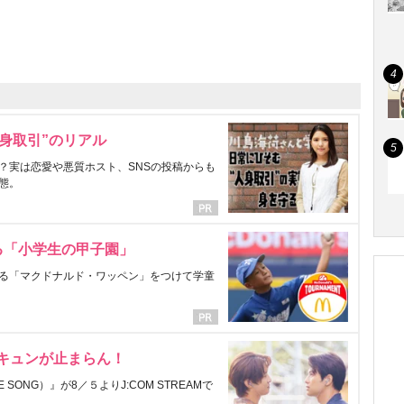
身取引”のリアル
？実は恋愛や悪質ホスト、SNSの投稿からも
態。
る「小学生の甲子園」
る「マクドナルド・ワッペン」をつけて学童
にキュンが止まらん！
ONG）』が8／５よりJ:COM STREAMで