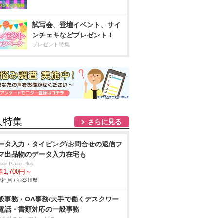
試写会、登壇イベント、サイ
ンチェキなどプレゼント！
プレゼント特集
人特集
さらに見る
ータ入力・タイピング/お問合せの返信フ
マ出品物のデータ入力在宅も
eer Place Plus
1,700円～
社員 / 神奈川県
般事務・OA事務/大手で働くデスクワー
電話・書類対応の一般事務