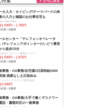
人特集
さらに見る
ータ入力・タイピング/テーマパークの来
者の入力と確認のお仕事在宅も
eer Place Plus
1,500円～1,700円
社員 / 大阪府
ールセンター「テレフォンオペレータ
」/テレフォンアポインターだいどう豊里
から徒歩15分
式会社ロフティー 採用センター
1,500円～1,875円
社員 / 大阪府
般事務・OA事務/在宅週3日高時給2000
長期 残業なし土日祝休み
ーソルテンプスタッフ株式会社
2,000円
社員 / 大阪府
般事務・OA事務/大手で働くデスクワー
電話・書類対応の一般事務