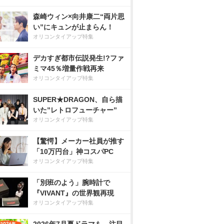
森崎ウィン×向井康二“両片思
い”にキュンが止まらん！
オリコンタイアップ特集
デカすぎ都市伝説発生!?ファ
ミマ45％増量作戦再来
オリコンタイアップ特集
SUPER★DRAGON、自ら描
いた”レトロフューチャー”
オリコンタイアップ特集
【驚愕】メーカー社員が推す
「10万円台」神コスパPC
オリコンタイアップ特集
「別班のよう」腕時計で
『VIVANT』の世界観再現
オリコンタイアップ特集