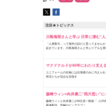
注目★トピックス
川島海荷さんと学ぶ 日常に潜む“人
「人身取引」って海外の話だと思ってませんか
起きています。川島海荷さんと学ぶリアルな実
マクドナルドが40年にわたり支え
ユニフォームの右袖には出場者のみに与えられ
球児たちが頂点を目指す
森崎ウィン×向井康二“両片思い”
森崎ウィンと向井康二がW主演！映画『（LOVE S
最速配信。究極のピュアラブ！