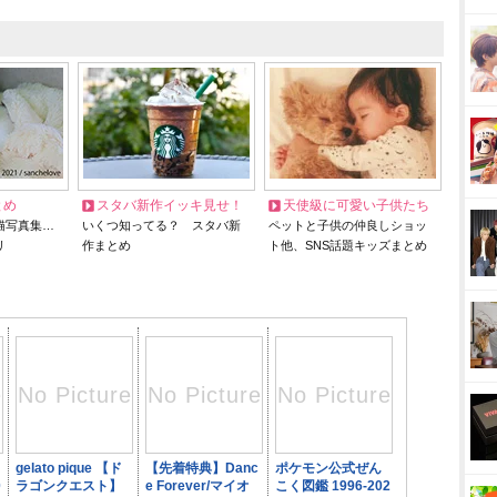
とめ
スタバ新作イッキ見せ！
天使級に可愛い子供たち
猫写真集…
いくつ知ってる？ スタバ新
ペットと子供の仲良しショッ
リ
作まとめ
ト他、SNS話題キッズまとめ