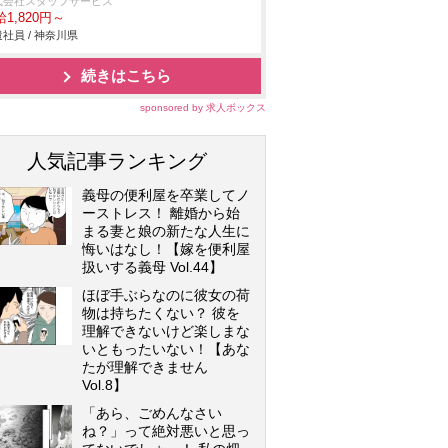
式会社スタッフサービス
1,820円～
社員 / 神奈川県
続きはこちら
sponsored by 求人ボックス
人気記事ランキング
義母の便利屋を卒業してノ
ーストレス！ 離婚から始
まる妻と娘の新たな人生に
悔いはなし！【嫁を便利屋
扱いする義母 Vol.44】
ほぼ手ぶらなのに彼女の荷
物は持ちたくない？ 彼を
理解できないけど楽しまな
いともったいない！【あな
たが理解できません
Vol.8】
「あら、ごめんなさい
ね？」って絶対悪いと思っ