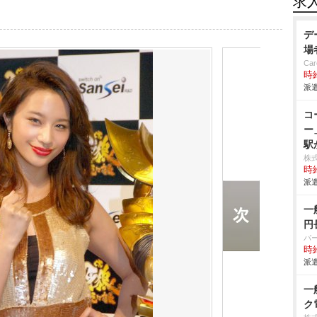
求
デ
場
Car
時給
派遣
コ
ー
駅
株
時給
派遣
一
円
パ
時給
派遣
一
ク