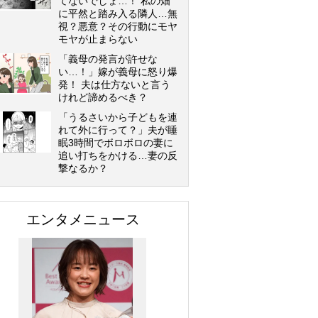
てないでしょ…！ 私の畑
に平然と踏み入る隣人…無
視？悪意？その行動にモヤ
モヤが止まらない
「義母の発言が許せな
い…！」嫁が義母に怒り爆
発！ 夫は仕方ないと言う
けれど諦めるべき？
「うるさいから子どもを連
れて外に行って？」夫が睡
眠3時間でボロボロの妻に
追い打ちをかける…妻の反
撃なるか？
エンタメニュース