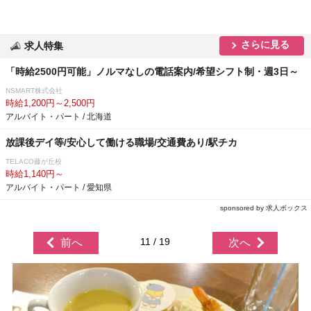
さらに見る
求人特集
「時給2500円可能」ノルマなしの電話案内/希望シフト制・週3日～
NSMART株式会社
時給1,200円～2,500円
アルバイト・パート / 北海道
放課後デイ等/安心して働ける職場/交通費あり/駅チカ
TELACO藤が丘校
時給1,140円～
アルバイト・パート / 愛知県
sponsored by 求人ボックス
11 / 19
前へ
次へ