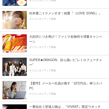
オリコンタイアップ特集
向井康二イケメンすぎ！純愛『（LOVE SONG）』
オリコンタイアップ特集
大好評につき再び！ファミマ名物45％増量キャンペ
ーン
オリコンタイアップ特集
SUPER★DRAGON、自ら描いた”レトロフューチャ
ー”
オリコンタイアップ特集
【驚愕】メーカー社員が推す「10万円台」神コスパ
PC
オリコンタイアップ特集
一番似合う登場人物は…『VIVANT』限定ウオッチ