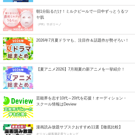
朝1分貼るだけ！ミルクピールで一日中ずっとうるツ
ヤ肌
（PR）サボリーノ
2026年7月夏ドラマも、注目作＆話題作が勢ぞろい！
【夏アニメ2026】7月期夏の新アニメを一挙紹介！
芸能界を志す10代～20代を応援！オーディション・
スクール情報はDeview
漫画読み放題サブスクおすすめ11選【徹底比較】
オリコン顧客満足度ランキング