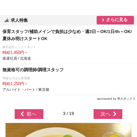
さらに見る
求人特集
保育スタッフ/補助メインで負担は少なめ・週3日～OK/1日4h～OK/
夏休み明けスタートOK
株式会社ニッソーネット
時給1,450円～
派遣社員 / 北海道
無資格可の調理師/調理スタッフ
用賀なのはな保育園
時給1,250円～
アルバイト・パート / 東京都
sponsored by 求人ボックス
3 / 19
前へ
次へ