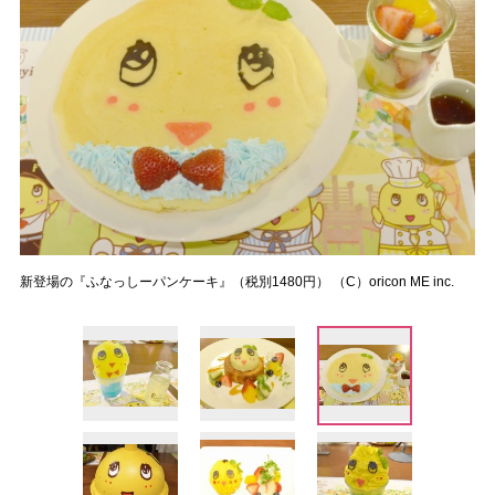
新登場の『ふなっしーパンケーキ』（税別1480円） （C）oricon ME inc.