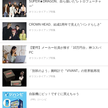
SUPER★DRAGON、自ら描いた”レトロフューチャ
ー”
オリコンタイアップ特集
CROWN HEAD、結成1周年で見えた”バンドらしさ”
オリコンタイアップ特集
【驚愕】メーカー社員が推す「10万円台」神コスパ
PC
オリコンタイアップ特集
「別班のよう」腕時計で『VIVANT』の世界観再現
オリコンタイアップ特集
自販機にピッ！ですぐに買えちゃう
（PR）ジハンピ