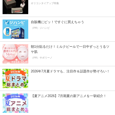
オリコンタイアップ特集
自販機にピッ！ですぐに買えちゃう
（PR）ジハンピ
朝1分貼るだけ！ミルクピールで一日中ずっとうるツ
ヤ肌
（PR）サボリーノ
2026年7月夏ドラマも、注目作＆話題作が勢ぞろい！
【夏アニメ2026】7月期夏の新アニメを一挙紹介！