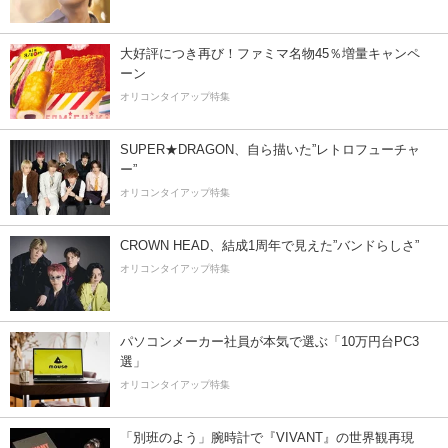
大好評につき再び！ファミマ名物45％増量キャンペ
ーン
オリコンタイアップ特集
SUPER★DRAGON、自ら描いた”レトロフューチャ
ー”
オリコンタイアップ特集
CROWN HEAD、結成1周年で見えた”バンドらしさ”
オリコンタイアップ特集
パソコンメーカー社員が本気で選ぶ「10万円台PC3
選」
オリコンタイアップ特集
「別班のよう」腕時計で『VIVANT』の世界観再現