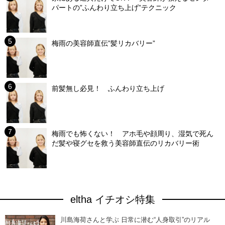
パートの”ふんわり立ち上げ”テクニック
梅雨の美容師直伝”髪リカバリー”
前髪無し必見！ ふんわり立ち上げ
梅雨でも怖くない！ アホ毛や顔周り、湿気で死ん
だ髪や寝グセを救う美容師直伝のリカバリー術
eltha イチオシ特集
川島海荷さんと学ぶ 日常に潜む“人身取引”のリアル