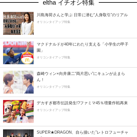
eltha イチオシ特集
川島海荷さんと学ぶ 日常に潜む“人身取引”のリアル
オリコンタイアップ特集
マクドナルドが40年にわたり支える「小学生の甲子
園」
オリコンタイアップ特集
森崎ウィン×向井康二“両片思い”にキュンが止まら
ん！
オリコンタイアップ特集
デカすぎ都市伝説発生!?ファミマ45％増量作戦再来
オリコンタイアップ特集
SUPER★DRAGON、自ら描いた”レトロフューチャ