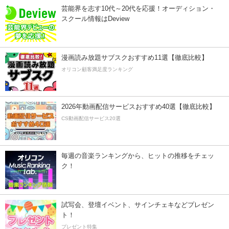
芸能界を志す10代～20代を応援！オーディション・
スクール情報はDeview
漫画読み放題サブスクおすすめ11選【徹底比較】
オリコン顧客満足度ランキング
2026年動画配信サービスおすすめ40選【徹底比較】
CS動画配信サービス20選
毎週の音楽ランキングから、ヒットの推移をチェッ
ク！
試写会、登壇イベント、サインチェキなどプレゼン
ト！
プレゼント特集