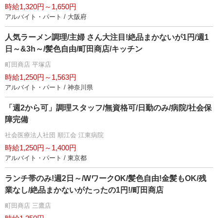
時給1,320円～1,650円
アルバイト・パート / 大阪府
人気ラーメン調理/主婦 さん大注目!絶品まかないが1円/週1
日～&3h～/髪色自由/町田商店/キッチン
町田商店 平塚店
時給1,250円～1,563円
アルバイト・パート / 神奈川県
「週2から可」調理スタッフ/無資格可/日勤のみ/病院/社会保
障完備
社会医療法人社団 順江会 江東病院
時給1,250円～1,400円
アルバイト・パート / 東京都
ランチ帯のみ!週2日～/WワークOK/髪色自由!金髪もOK/残
業なし/絶品まかないがたったの1円!/町田商店
町田商店 三鷹店