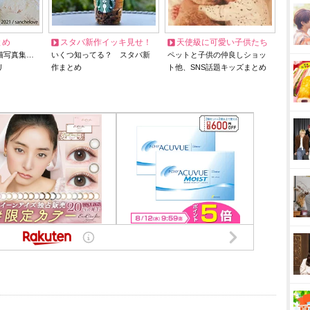
とめ
スタバ新作イッキ見せ！
天使級に可愛い子供たち
猫写真集…
いくつ知ってる？ スタバ新
ペットと子供の仲良しショッ
リ
作まとめ
ト他、SNS話題キッズまとめ