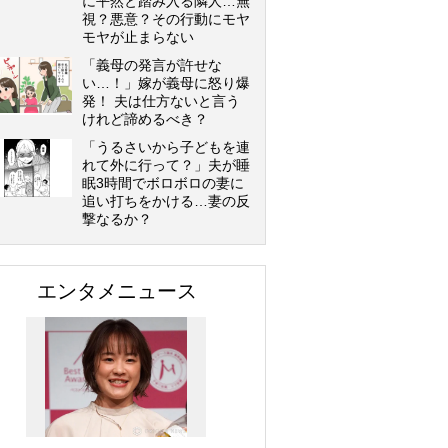
に平然と踏み入る隣人…無
視？悪意？その行動にモヤ
モヤが止まらない
「義母の発言が許せな
い…！」嫁が義母に怒り爆
発！ 夫は仕方ないと言う
けれど諦めるべき？
「うるさいから子どもを連
れて外に行って？」夫が睡
眠3時間でボロボロの妻に
追い打ちをかける…妻の反
撃なるか？
エンタメニュース