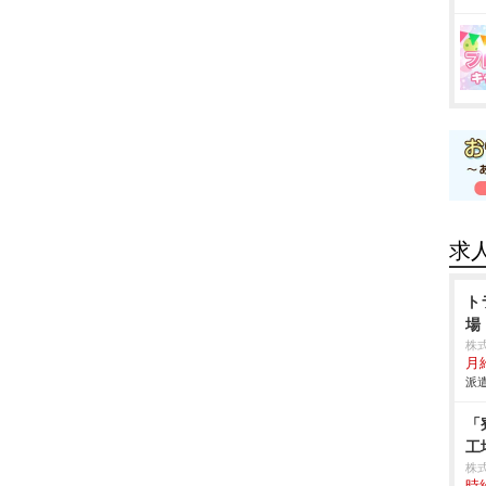
求
ト
場
株
月
派遣
「
工
株