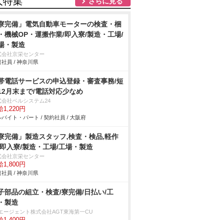
人特集
さらに見る
寮完備」電気自動車モーターの検査・梱
・機械OP・運搬作業/即入寮/製造・工場/
場・製造
式会社京栄センター
社員 / 神奈川県
帯電話サービスの申込登録・審査事務/短
12月末まで/電話対応少なめ
式会社ベルシステム24
1,220円
バイト・パート / 契約社員 / 大阪府
寮完備」製造スタッフ,検査・検品,軽作
/即入寮/製造・工場/工場・製造
式会社京栄センター
1,800円
社員 / 神奈川県
子部品の組立・検査/寮完備/日払い/工
・製造
Tエージェント株式会社AGT東海第一CU