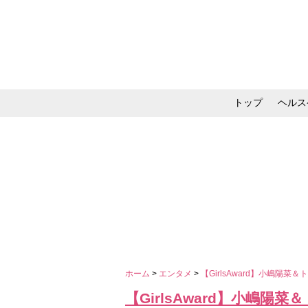
トップ
ヘルス
メイク・コスメ・スキ
ホーム
>
エンタメ
>
【GirlsAward】小嶋陽
【GirlsAward】小嶋