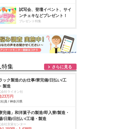
試写会、登壇イベント、サイ
ンチェキなどプレゼント！
プレゼント特集
人特集
さらに見る
ラック製造のお仕事/寮完備/日払い/工
・製造
式会社ライオン社
給23万円
社員 / 神奈川県
寮完備」和洋菓子の製造/即入寮/製造・
場/日勤/日払い/工場・製造
式会社京栄センター