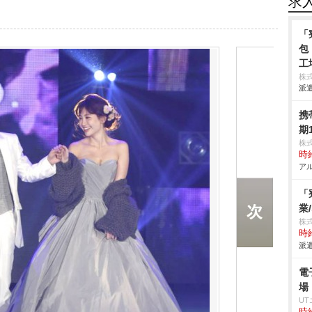
求
「
包
工
株
派遣
携
期
株
時給
アル
「
業
株
時給
派遣
電
場
U