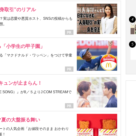
身取引”のリアル
？実は恋愛や悪質ホスト、SNSの投稿からも
態。
る「小学生の甲子園」
る「マクドナルド・ワッペン」をつけて学童
にキュンが止まらん！
ONG）』が8／５よりJ:COM STREAMで
マ夏の大盤振る舞い
ートの人気企画「お値段そのまま おかわり
催！