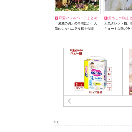
可愛いシルバニアまとめ
癒やしの猫ま
『鬼滅の刃』の再現ほか、人
人気タレント猫、
気のシルバニア投稿を公開
キュートな猫ズラ
P R