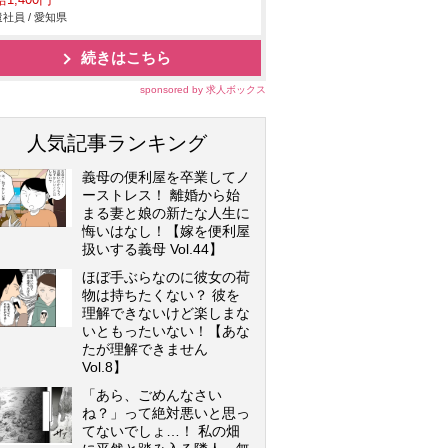
1,400円
社員 / 愛知県
続きはこちら
sponsored by 求人ボックス
人気記事ランキング
義母の便利屋を卒業してノ
ーストレス！ 離婚から始
まる妻と娘の新たな人生に
悔いはなし！【嫁を便利屋
扱いする義母 Vol.44】
ほぼ手ぶらなのに彼女の荷
物は持ちたくない？ 彼を
理解できないけど楽しまな
いともったいない！【あな
たが理解できません
Vol.8】
「あら、ごめんなさい
ね？」って絶対悪いと思っ
てないでしょ…！ 私の畑