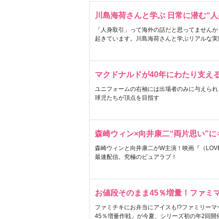
川島海荷さんと学ぶ 日常に潜む“人
「人身取引」って海外の話だと思ってませんか
起きています。川島海荷さんと学ぶリアルな実
マクドナルドが40年にわたり支え
ユニフォームの右袖には出場者のみに与えられ
球児たちが頂点を目指す
森崎ウィン×向井康二“両片思い”
森崎ウィンと向井康二がW主演！映画『（LOVE S
最速配信。究極のピュアラブ！
お値段そのまま45％増量！ファミ
ファミチキにお弁当にアイスも!?ファミリーマ
45％増量作戦」が今夏、シリーズ初の年2回開