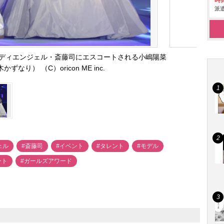
時給
派遣
ディエンジェル・斎藤司にエスコートされる小嶋陽菜
ずなり） （C）oricon ME inc.
ェル
#斎藤司
#イベント
#タレント
#モデル
ート
#ガールズアワード