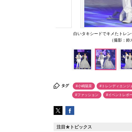
白いタキシードでキメたトレン
（撮影：鈴木か
タグ
#小嶋陽菜
#トレンディエンジ
#ファッション
#イベントレポ
注目★トピックス