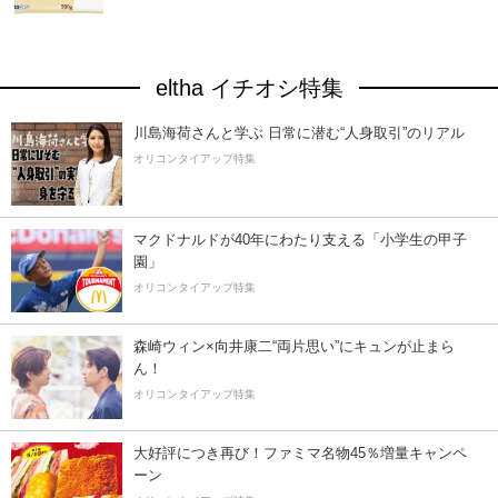
eltha イチオシ特集
川島海荷さんと学ぶ 日常に潜む“人身取引”のリアル
オリコンタイアップ特集
マクドナルドが40年にわたり支える「小学生の甲子
園」
オリコンタイアップ特集
森崎ウィン×向井康二“両片思い”にキュンが止まら
ん！
オリコンタイアップ特集
大好評につき再び！ファミマ名物45％増量キャンペ
ーン