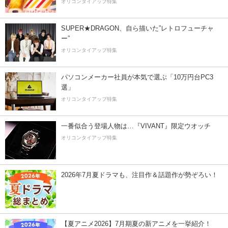
オリコンタイアップ特集
SUPER★DRAGON、自ら描いた”レトロフューチャ
ー”
オリコンタイアップ特集
パソコンメーカー社員が本気で選ぶ「10万円台PC3
選」
オリコンタイアップ特集
一番似合う登場人物は…『VIVANT』限定ウオッチ
オリコンタイアップ特集
2026年7月夏ドラマも、注目作＆話題作が勢ぞろい！
【夏アニメ2026】7月期夏の新アニメを一挙紹介！