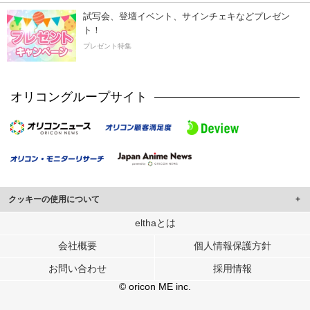
試写会、登壇イベント、サインチェキなどプレゼン
ト！
プレゼント特集
オリコングループサイト
クッキーの使用について
このサイトでは Cookie を使用して、ユーザーに合わせたコンテンツや広告の
elthaとは
表示、ソーシャル メディア機能の提供、広告の表示回数やクリック数の測定を
会社概要
個人情報保護方針
行っています。
また、ユーザーによるサイトの利用状況についても情報を収集し、ソーシャル
お問い合わせ
採用情報
メディアや広告配信、データ解析の各パートナーに提供しています。
各パートナーは、この情報とユーザーが各パートナーに提供した他の情報や、
© oricon ME inc.
ユーザーが各パートナーのサービスを使用したときに収集した他の情報を組み
合わせて使用することがあります。