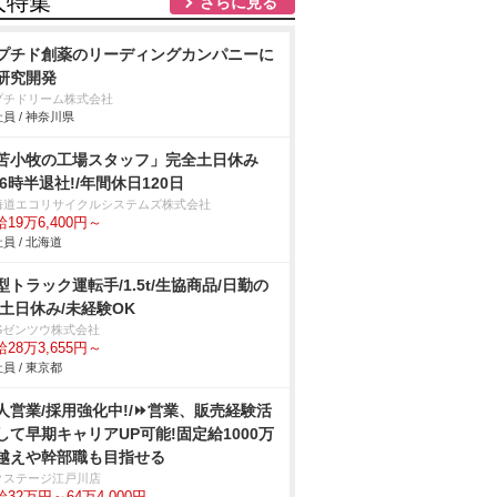
人特集
さらに見る
プチド創薬のリーディングカンパニーに
研究開発
プチドリーム株式会社
員 / 神奈川県
苫小牧の工場スタッフ」完全土日休み
16時半退社!/年間休日120日
海道エコリサイクルシステムズ株式会社
19万6,400円～
員 / 北海道
型トラック運転手/1.5t/生協商品/日勤の
/土日休み/未経験OK
BSゼンツウ株式会社
28万3,655円～
員 / 東京都
人営業/採用強化中!/⏩️営業、販売経験活
して早期キャリアUP可能!固定給1000万
越えや幹部職も目指せる
クステージ江戸川店