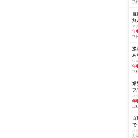
正社
自
無
ネ
年収
正社
接
あ
SU
年収
正社
業
フ
ネ
年収
正社
自
で
ネ
月給