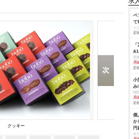
求
ペ
て
ペ
正社
「
&
北
月給
正社
小
み
S
月給
正社
個
か
クッキー
円
ネ