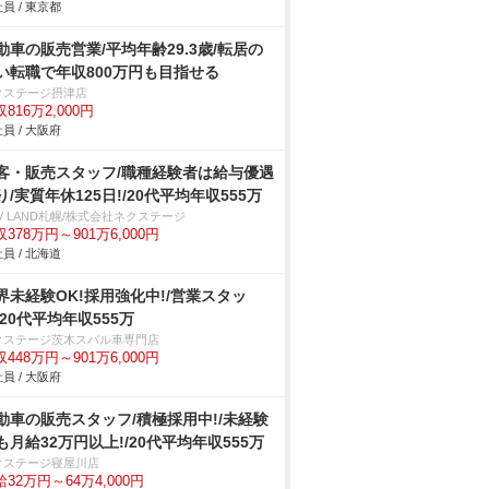
員 / 東京都
動車の販売営業/平均年齢29.3歳/転居の
い転職で年収800万円も目指せる
クステージ摂津店
816万2,000円
員 / 大阪府
客・販売スタッフ/職種経験者は給与優遇
り/実質年休125日!/20代平均年収555万
V LAND札幌/株式会社ネクステージ
378万円～901万6,000円
員 / 北海道
界未経験OK!採用強化中!/営業スタッ
/20代平均年収555万
クステージ茨木スバル車専門店
448万円～901万6,000円
員 / 大阪府
動車の販売スタッフ/積極採用中!/未経験
も月給32万円以上!/20代平均年収555万
クステージ寝屋川店
32万円～64万4,000円