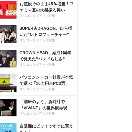
お値段そのまま45％増量！フ
ァミマ夏の大盤振る舞い
オリコンタイアップ特集
SUPER★DRAGON、自ら描
いた”レトロフューチャー”
オリコンタイアップ特集
CROWN HEAD、結成1周年
で見えた”バンドらしさ”
オリコンタイアップ特集
パソコンメーカー社員が本気
で選ぶ「10万円台PC3選」
オリコンタイアップ特集
「別班のよう」腕時計で
『VIVANT』の世界観再現
オリコンタイアップ特集
自販機にピッ！ですぐに買え