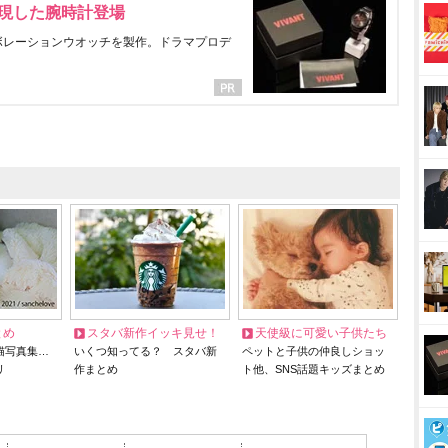
表現した腕時計登場
ラボレーションウオッチを製作。ドラマプロデ
とめ
スタバ新作イッキ見せ！
天使級に可愛い子供たち
猫写真集…
いくつ知ってる？ スタバ新
ペットと子供の仲良しショッ
リ
作まとめ
ト他、SNS話題キッズまとめ