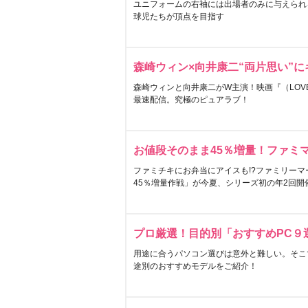
ユニフォームの右袖には出場者のみに与えられ
球児たちが頂点を目指す
森崎ウィン×向井康二“両片思い”
森崎ウィンと向井康二がW主演！映画『（LOVE S
最速配信。究極のピュアラブ！
お値段そのまま45％増量！ファミ
ファミチキにお弁当にアイスも!?ファミリーマ
45％増量作戦」が今夏、シリーズ初の年2回開
プロ厳選！目的別「おすすめPC９
用途に合うパソコン選びは意外と難しい。そこ
途別のおすすめモデルをご紹介！