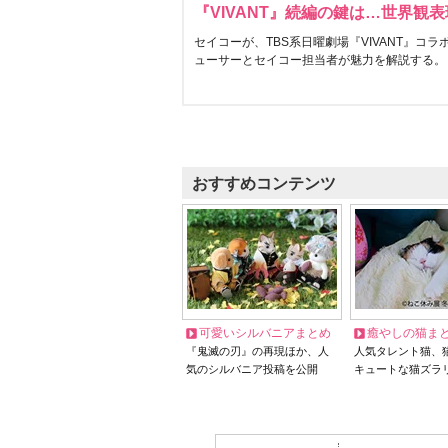
『VIVANT』続編の鍵は…世界観
セイコーが、TBS系日曜劇場『VIVANT』コ
ューサーとセイコー担当者が魅力を解説する。
おすすめコンテンツ
可愛いシルバニアまとめ
癒やしの猫ま
『鬼滅の刃』の再現ほか、人
人気タレント猫、
気のシルバニア投稿を公開
キュートな猫ズラ