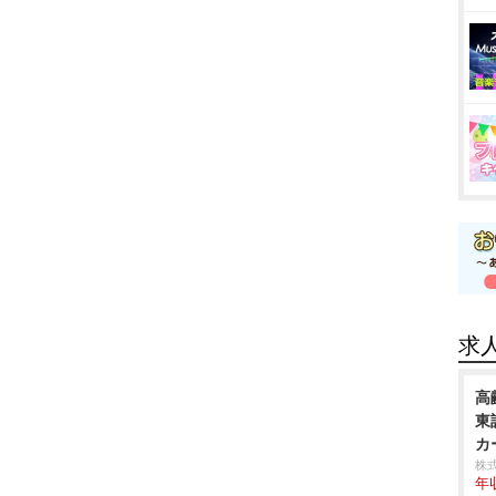
求
高
東
カ
株
年