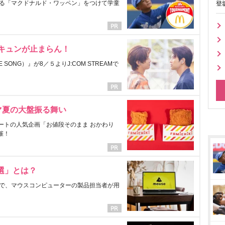
る「マクドナルド・ワッペン」をつけて学童
登
にキュンが止まらん！
ONG）』が8／５よりJ:COM STREAMで
マ夏の大盤振る舞い
ートの人気企画「お値段そのまま おかわり
催！
選」とは？
で、マウスコンピューターの製品担当者が用