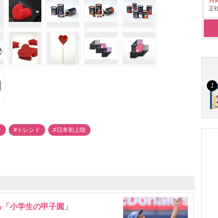
月給
正社
ツ
#トレンド
#日本初上陸
る「小学生の甲子園」