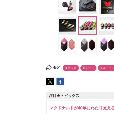
タグ
#グルメ
#フード
#スイー
注目★トピックス
マクドナルドが40年にわたり支え