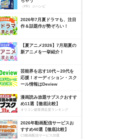
ちゃう
（PR）ジハンピ
2026年7月夏ドラマも、注目
作＆話題作が勢ぞろい！
【夏アニメ2026】7月期夏の
新アニメを一挙紹介！
芸能界を志す10代～20代を
応援！オーディション・スク
ール情報はDeview
漫画読み放題サブスクおすす
め11選【徹底比較】
オリコン顧客満足度ランキング
2026年動画配信サービスお
すすめ40選【徹底比較】
CS動画配信サービス20選