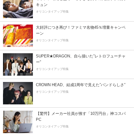
キュン
オリコンタイアップ特集
大好評につき再び！ファミマ名物45％増量キャンペ
ーン
オリコンタイアップ特集
SUPER★DRAGON、自ら描いた”レトロフューチャ
ー”
オリコンタイアップ特集
CROWN HEAD、結成1周年で見えた”バンドらしさ”
オリコンタイアップ特集
【驚愕】メーカー社員が推す「10万円台」神コスパ
PC
オリコンタイアップ特集