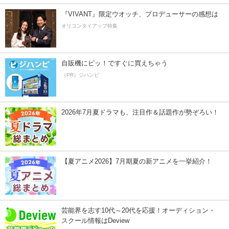
『VIVANT』限定ウオッチ、プロデューサーの感想は
オリコンタイアップ特集
自販機にピッ！ですぐに買えちゃう
（PR）ジハンピ
2026年7月夏ドラマも、注目作＆話題作が勢ぞろい！
【夏アニメ2026】7月期夏の新アニメを一挙紹介！
芸能界を志す10代～20代を応援！オーディション・
スクール情報はDeview