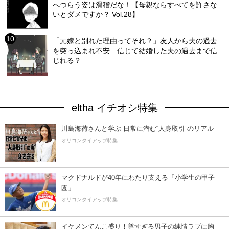
へつらう姿は滑稽だな！【母親ならすべてを許さな
いとダメですか？ Vol.28】
「元嫁と別れた理由ってそれ？」友人から夫の過去
を突っ込まれ不安…信じて結婚した夫の過去まで信
じれる？
eltha イチオシ特集
川島海荷さんと学ぶ 日常に潜む“人身取引”のリアル
オリコンタイアップ特集
マクドナルドが40年にわたり支える「小学生の甲子
園」
オリコンタイアップ特集
イケメンてんこ盛り！尊すぎる男子の純情ラブに胸