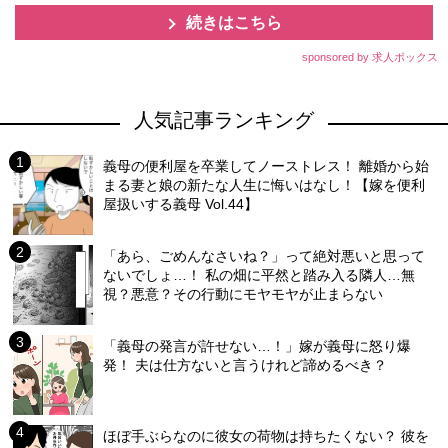
続きはこちら
sponsored by 求人ボックス
人気記事ランキング
義母の便利屋を卒業してノーストレス！ 離婚から始
まる妻と娘の新たな人生に悔いはなし！【嫁を便利
屋扱いする義母 Vol.44】
「あら、ごめんなさいね？」って絶対悪いと思って
ないでしょ…！ 私の畑に平然と踏み入る隣人…無
視？悪意？その行動にモヤモヤが止まらない
「義母の発言が許せない…！」嫁が義母に怒り爆
発！ 夫は仕方ないと言うけれど諦めるべき？
ほぼ手ぶらなのに彼女の荷物は持ちたくない？ 彼を