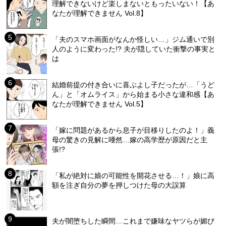
理解できないけど楽しまないともったいない！【あ
なたが理解できません Vol.8】
「夫のスマホ画面がなんか怪しい…」ジム通いで別
人のように変わった!? 夫が隠していた衝撃の事実と
は
結婚前提の付き合いに喜ぶよし子だったが…「うど
ん」と「オムライス」から始まる小さな違和感【あ
なたが理解できません Vol.5】
「嫁に問題があるから息子が目移りしたのよ！」義
母の驚きの見解に唖然…嫁の高学歴が原因だと主
張!?
「私が絶対に娘の可能性を開花させる…！」娘に高
額を注ぎ自分の夢を押しつけた母の大誤算
夫が闇堕ちした瞬間…これまで嫌味なヤツらが媚び