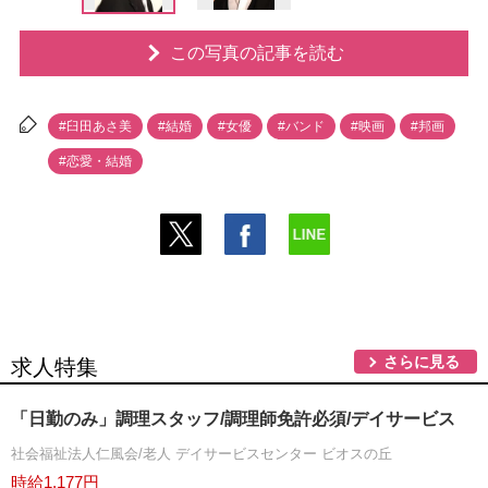
この写真の記事を読む
#臼田あさ美
#結婚
#女優
#バンド
#映画
#邦画
#恋愛・結婚
さらに見る
求人特集
「日勤のみ」調理スタッフ/調理師免許必須/デイサービス
社会福祉法人仁風会/老人 デイサービスセンター ビオスの丘
時給1,177円