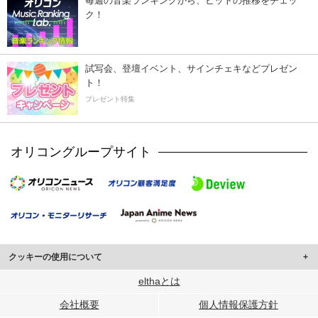
毎週の音楽ランキングから、ヒットの推移をチェッ
ク！
試写会、登壇イベント、サインチェキなどプレゼン
ト！
プレゼント特集
オリコングループサイト
クッキーの使用について
このサイトでは Cookie を使用して、ユーザーに合わせたコンテンツや広告の
elthaとは
表示、ソーシャル メディア機能の提供、広告の表示回数やクリック数の測定を
会社概要
個人情報保護方針
行っています。
また、ユーザーによるサイトの利用状況についても情報を収集し、ソーシャル