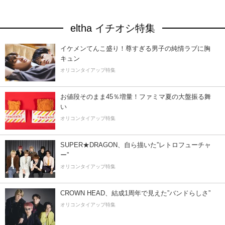
eltha イチオシ特集
イケメンてんこ盛り！尊すぎる男子の純情ラブに胸
キュン
オリコンタイアップ特集
お値段そのまま45％増量！ファミマ夏の大盤振る舞
い
オリコンタイアップ特集
SUPER★DRAGON、自ら描いた”レトロフューチャ
ー”
オリコンタイアップ特集
CROWN HEAD、結成1周年で見えた”バンドらしさ”
オリコンタイアップ特集