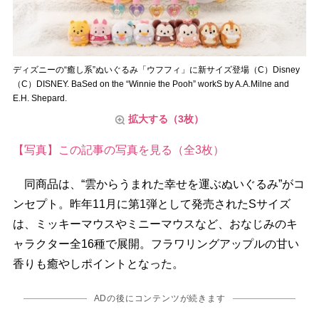
ディズニーの“癒し系”ぬいぐるみ「ウフフィ」に新サイズ登場（C）Disney
（C）DISNEY. BaSed on the “Winnie the Pooh” workS by A.A.Milne and
E.H. Shepard.
拡大する（3枚）
【写真】この記事の写真を見る（全3枚）
同商品は、“雲からうまれた幸せを運ぶぬいぐるみ”がコ
ンセプト。昨年11月に第1弾として発売されたSサイズ
は、ミッキーマウスやミニーマウスなど、おなじみのキ
ャラクター全16種で展開。フラワリングアップルの甘い
香りも癒やしポイントとなった。
ADの後にコンテンツが続きます