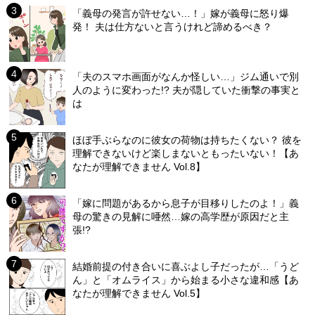
「義母の発言が許せない…！」嫁が義母に怒り爆
発！ 夫は仕方ないと言うけれど諦めるべき？
「夫のスマホ画面がなんか怪しい…」ジム通いで別
人のように変わった!? 夫が隠していた衝撃の事実と
は
ほぼ手ぶらなのに彼女の荷物は持ちたくない？ 彼を
理解できないけど楽しまないともったいない！【あ
なたが理解できません Vol.8】
「嫁に問題があるから息子が目移りしたのよ！」義
母の驚きの見解に唖然…嫁の高学歴が原因だと主
張!?
結婚前提の付き合いに喜ぶよし子だったが…「うど
ん」と「オムライス」から始まる小さな違和感【あ
なたが理解できません Vol.5】