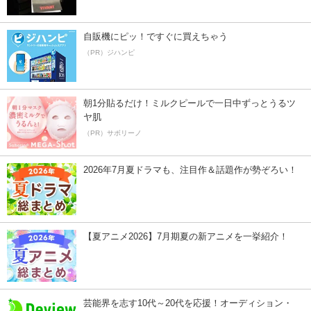
自販機にピッ！ですぐに買えちゃう
（PR）ジハンピ
朝1分貼るだけ！ミルクピールで一日中ずっとうるツ
ヤ肌
（PR）サボリーノ
2026年7月夏ドラマも、注目作＆話題作が勢ぞろい！
【夏アニメ2026】7月期夏の新アニメを一挙紹介！
芸能界を志す10代～20代を応援！オーディション・