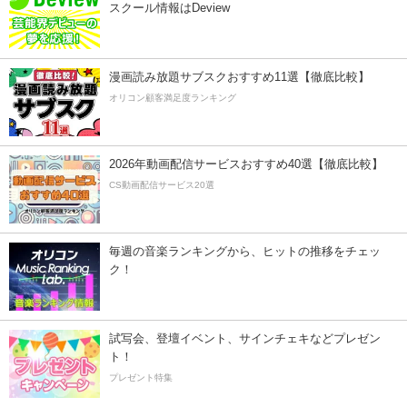
スクール情報はDeview
漫画読み放題サブスクおすすめ11選【徹底比較】
オリコン顧客満足度ランキング
2026年動画配信サービスおすすめ40選【徹底比較】
CS動画配信サービス20選
毎週の音楽ランキングから、ヒットの推移をチェッ
ク！
試写会、登壇イベント、サインチェキなどプレゼン
ト！
プレゼント特集