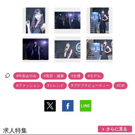
#中条あやみ
#美容・健康
#女優
#モデル
#ファッション
#トレンド
#プチプラビューティー
#CM
さらに見る
求人特集