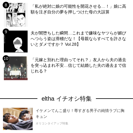
「私が絶対に娘の可能性を開花させる…！」娘に高
額を注ぎ自分の夢を押しつけた母の大誤算
夫が闇堕ちした瞬間…これまで嫌味なヤツらが媚び
へつらう姿は滑稽だな！【母親ならすべてを許さな
いとダメですか？ Vol.28】
「元嫁と別れた理由ってそれ？」友人から夫の過去
を突っ込まれ不安…信じて結婚した夫の過去まで信
じれる？
eltha イチオシ特集
イケメンてんこ盛り！尊すぎる男子の純情ラブに胸
キュン
オリコンタイアップ特集