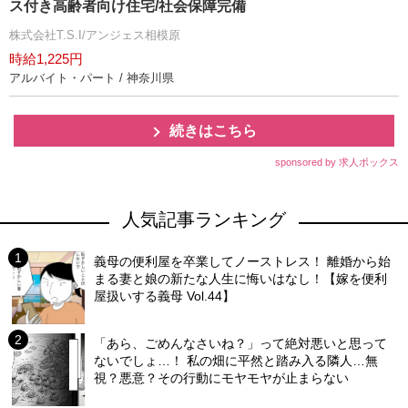
ス付き高齢者向け住宅/社会保障完備
株式会社T.S.I/アンジェス相模原
時給1,225円
アルバイト・パート / 神奈川県
続きはこちら
sponsored by 求人ボックス
人気記事ランキング
義母の便利屋を卒業してノーストレス！ 離婚から始
まる妻と娘の新たな人生に悔いはなし！【嫁を便利
屋扱いする義母 Vol.44】
「あら、ごめんなさいね？」って絶対悪いと思って
ないでしょ…！ 私の畑に平然と踏み入る隣人…無
視？悪意？その行動にモヤモヤが止まらない