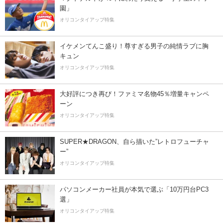
園」
オリコンタイアップ特集
イケメンてんこ盛り！尊すぎる男子の純情ラブに胸
キュン
オリコンタイアップ特集
大好評につき再び！ファミマ名物45％増量キャンペ
ーン
オリコンタイアップ特集
SUPER★DRAGON、自ら描いた”レトロフューチャ
ー”
オリコンタイアップ特集
パソコンメーカー社員が本気で選ぶ「10万円台PC3
選」
オリコンタイアップ特集