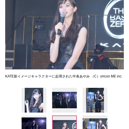
KATE新イメージキャラクターに起用された中条あやみ （C）oricon ME inc.