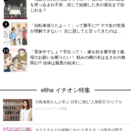
を突っ込まれ不安…信じて結婚した夫の過去まで信
じれる？
「自転車借りたよ～！」って勝手に!? ママ友の常識
が理解できない！ 次に貸してと言ってきたのは…
「育休中でしょ？手伝って！」嫁を好き勝手使う義
母のお願いを断りたい！ 頼みの綱の夫はまさかの無
関心!? 自体は最悪の結末に…
eltha イチオシ特集
川島海荷さんと学ぶ 日常に潜む“人身取引”のリアル
オリコンタイアップ特集
マクドナルドが40年にわたり支える「小学生の甲子