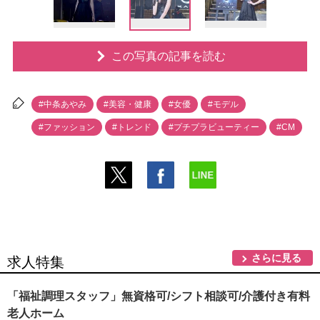
この写真の記事を読む
#中条あやみ
#美容・健康
#女優
#モデル
#ファッション
#トレンド
#プチプラビューティー
#CM
さらに見る
求人特集
「福祉調理スタッフ」無資格可/シフト相談可/介護付き有料
老人ホーム