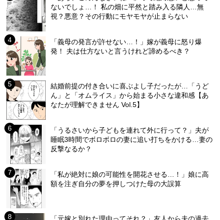
ないでしょ…！ 私の畑に平然と踏み入る隣人…無
視？悪意？その行動にモヤモヤが止まらない
「義母の発言が許せない…！」嫁が義母に怒り爆
発！ 夫は仕方ないと言うけれど諦めるべき？
結婚前提の付き合いに喜ぶよし子だったが…「うど
ん」と「オムライス」から始まる小さな違和感【あ
なたが理解できません Vol.5】
「うるさいから子どもを連れて外に行って？」夫が
睡眠3時間でボロボロの妻に追い打ちをかける…妻の
反撃なるか？
「私が絶対に娘の可能性を開花させる…！」娘に高
額を注ぎ自分の夢を押しつけた母の大誤算
「元嫁と別れた理由ってそれ？」友人から夫の過去