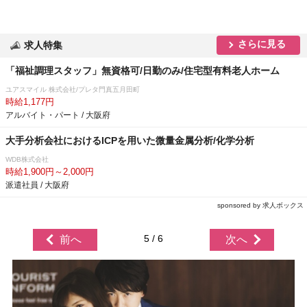
さらに見る
求人特集
「福祉調理スタッフ」無資格可/日勤のみ/住宅型有料老人ホーム
ユアスマイル 株式会社/プレタ門真五月田町
時給1,177円
アルバイト・パート / 大阪府
大手分析会社におけるICPを用いた微量金属分析/化学分析
WDB株式会社
時給1,900円～2,000円
派遣社員 / 大阪府
sponsored by 求人ボックス
5 / 6
前へ
次へ