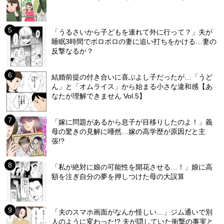
「うるさいから子どもを連れて外に行って？」夫が
睡眠3時間でボロボロの妻に追い打ちをかける…妻の
反撃なるか？
結婚前提の付き合いに喜ぶよし子だったが…「うど
ん」と「オムライス」から始まる小さな違和感【あ
なたが理解できません Vol.5】
「嫁に問題があるから息子が目移りしたのよ！」義
母の驚きの見解に唖然…嫁の高学歴が原因だと主
張!?
「私が絶対に娘の可能性を開花させる…！」娘に高
額を注ぎ自分の夢を押しつけた母の大誤算
「夫のスマホ画面がなんか怪しい…」ジム通いで別
人のように変わった!? 夫が隠していた衝撃の事実と