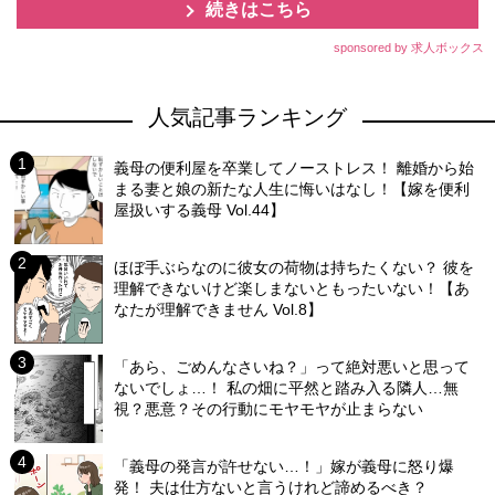
続きはこちら
sponsored by 求人ボックス
人気記事ランキング
義母の便利屋を卒業してノーストレス！ 離婚から始
まる妻と娘の新たな人生に悔いはなし！【嫁を便利
屋扱いする義母 Vol.44】
ほぼ手ぶらなのに彼女の荷物は持ちたくない？ 彼を
理解できないけど楽しまないともったいない！【あ
なたが理解できません Vol.8】
「あら、ごめんなさいね？」って絶対悪いと思って
ないでしょ…！ 私の畑に平然と踏み入る隣人…無
視？悪意？その行動にモヤモヤが止まらない
「義母の発言が許せない…！」嫁が義母に怒り爆
発！ 夫は仕方ないと言うけれど諦めるべき？