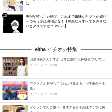
は
夫が闇堕ちした瞬間…これまで嫌味なヤツらが媚び
へつらう姿は滑稽だな！【母親ならすべてを許さな
いとダメですか？ Vol.28】
eltha イチオシ特集
川島海荷さんと学ぶ 日常に潜む“人身取引”のリアル
オリコンタイアップ特集
マクドナルドが40年にわたり支える「小学生の甲子
園」
オリコンタイアップ特集
イケメンてんこ盛り！尊すぎる男子の純情ラブに胸