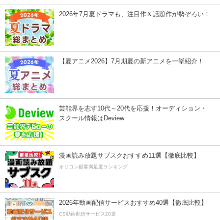
2026年7月夏ドラマも、注目作＆話題作が勢ぞろい！
【夏アニメ2026】7月期夏の新アニメを一挙紹介！
芸能界を志す10代～20代を応援！オーディション・
スクール情報はDeview
漫画読み放題サブスクおすすめ11選【徹底比較】
オリコン顧客満足度ランキング
2026年動画配信サービスおすすめ40選【徹底比較】
CS動画配信サービス20選