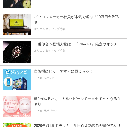
パソコンメーカー社員が本気で選ぶ「10万円台PC3
選」
オリコンタイアップ特集
一番似合う登場人物は…『VIVANT』限定ウオッチ
オリコンタイアップ特集
自販機にピッ！ですぐに買えちゃう
（PR）ジハンピ
朝1分貼るだけ！ミルクピールで一日中ずっとうるツ
ヤ肌
（PR）サボリーノ
2026年7月夏ドラマも、注目作＆話題作が勢ぞろい！