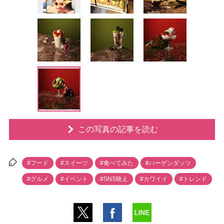
この写真の記事を読む
#フード
#スイーツ
#食べてみた
#ハーゲンダッツ
#グルメ
#イベント
#SNS映え
#カワイイ
#トレンド