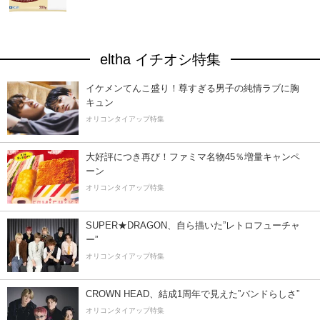
eltha イチオシ特集
イケメンてんこ盛り！尊すぎる男子の純情ラブに胸
キュン
オリコンタイアップ特集
大好評につき再び！ファミマ名物45％増量キャンペ
ーン
オリコンタイアップ特集
SUPER★DRAGON、自ら描いた”レトロフューチャ
ー”
オリコンタイアップ特集
CROWN HEAD、結成1周年で見えた”バンドらしさ”
オリコンタイアップ特集