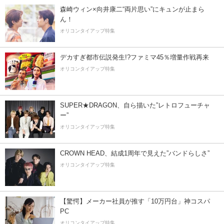
森崎ウィン×向井康二“両片思い”にキュンが止まら
ん！
オリコンタイアップ特集
デカすぎ都市伝説発生!?ファミマ45％増量作戦再来
オリコンタイアップ特集
SUPER★DRAGON、自ら描いた”レトロフューチャ
ー”
オリコンタイアップ特集
CROWN HEAD、結成1周年で見えた”バンドらしさ”
オリコンタイアップ特集
【驚愕】メーカー社員が推す「10万円台」神コスパ
PC
オリコンタイアップ特集