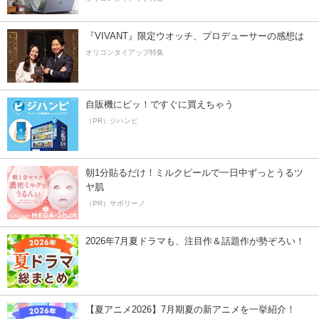
『VIVANT』限定ウオッチ、プロデューサーの感想は
オリコンタイアップ特集
自販機にピッ！ですぐに買えちゃう
（PR）ジハンピ
朝1分貼るだけ！ミルクピールで一日中ずっとうるツ
ヤ肌
（PR）サボリーノ
2026年7月夏ドラマも、注目作＆話題作が勢ぞろい！
【夏アニメ2026】7月期夏の新アニメを一挙紹介！