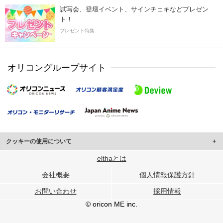
試写会、登壇イベント、サインチェキなどプレゼン
ト！
プレゼント特集
オリコングループサイト
クッキーの使用について
このサイトでは Cookie を使用して、ユーザーに合わせたコンテンツや広告の
elthaとは
表示、ソーシャル メディア機能の提供、広告の表示回数やクリック数の測定を
会社概要
個人情報保護方針
行っています。
また、ユーザーによるサイトの利用状況についても情報を収集し、ソーシャル
お問い合わせ
採用情報
メディアや広告配信、データ解析の各パートナーに提供しています。
各パートナーは、この情報とユーザーが各パートナーに提供した他の情報や、
© oricon ME inc.
ユーザーが各パートナーのサービスを使用したときに収集した他の情報を組み
合わせて使用することがあります。