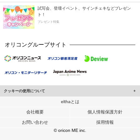
試写会、登壇イベント、サインチェキなどプレゼン
ト！
プレゼント特集
オリコングループサイト
クッキーの使用について
このサイトでは Cookie を使用して、ユーザーに合わせたコンテンツや広告の
elthaとは
表示、ソーシャル メディア機能の提供、広告の表示回数やクリック数の測定を
会社概要
個人情報保護方針
行っています。
また、ユーザーによるサイトの利用状況についても情報を収集し、ソーシャル
お問い合わせ
採用情報
メディアや広告配信、データ解析の各パートナーに提供しています。
各パートナーは、この情報とユーザーが各パートナーに提供した他の情報や、
© oricon ME inc.
ユーザーが各パートナーのサービスを使用したときに収集した他の情報を組み
合わせて使用することがあります。