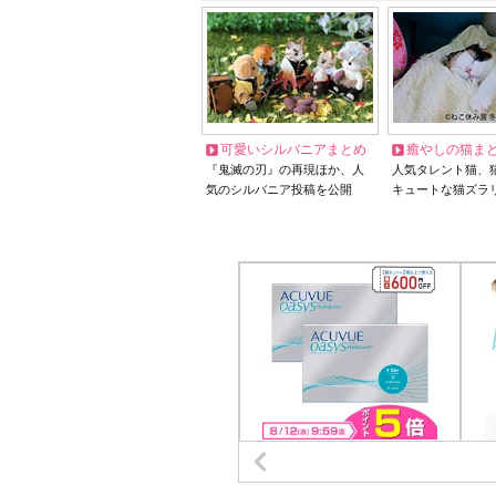
可愛いシルバニアまとめ
癒やしの猫ま
『鬼滅の刃』の再現ほか、人
人気タレント猫、
気のシルバニア投稿を公開
キュートな猫ズラ