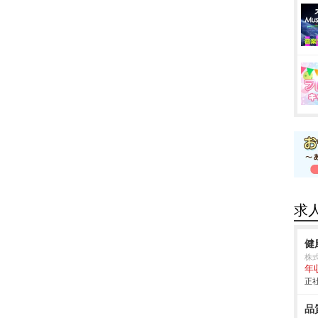
求
健
株
年
正社
品