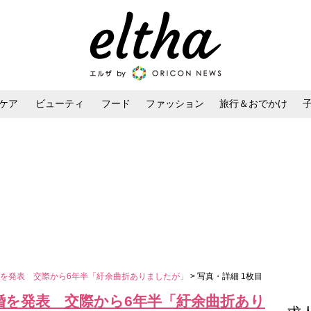
ケア
ビューティ
フード
ファッション
旅行＆おでかけ
ンケア
ダイエット・ボディケア
ヘアスタイル・ヘアアレンジ
を発表 交際から6年半「紆余曲折ありましたが」
> 写真・詳細 1枚目
婚を発表 交際から6年半「紆余曲折あり