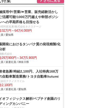
人特集
さらに見る
極採用中!営業/⏩️営業、販売経験活かし
ご活躍可能!1000万円越えや幹部ポジシ
ンへの早期昇格も目指せる
IVERSE名東/株式会社ネクステージ
32万円～64万4,000円
員 / 愛知県
薬開発におけるタンパク質の発現精製/化
分析
DB株式会社
29万900円～34万5,900円
員 / 派遣社員 / 神奈川県
験者急募!時給2,100円、入社特典168万
の自動車製造業務/トヨタ自動車/tutumi
式会社テクノスマイル
2,100円
員 / 派遣社員 / 愛知県
イオフィジックス解析/ペプチド創薬のリ
ディングカンパニー