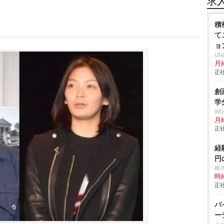
求
積
て
ョ
UN
月給
正社
創
学
W
月給
正社
経
円
株
時給
正社
バ
ー