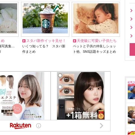
とめ
スタバ新作イッキ見せ！
天使級に可愛い子供たち
猫写真集…
いくつ知ってる？ スタバ新
ペットと子供の仲良しショッ
リ
作まとめ
ト他、SNS話題キッズまとめ