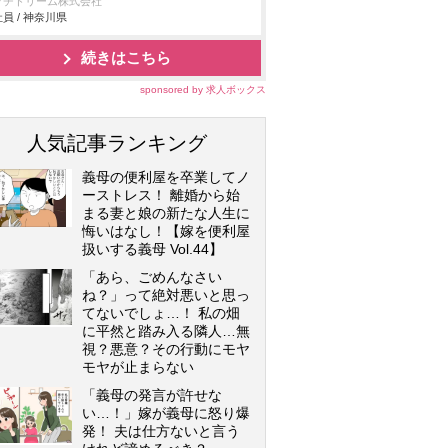
プチドリーム株式会社
員 / 神奈川県
続きはこちら
sponsored by 求人ボックス
人気記事ランキング
義母の便利屋を卒業してノ
ーストレス！ 離婚から始
まる妻と娘の新たな人生に
悔いはなし！【嫁を便利屋
扱いする義母 Vol.44】
「あら、ごめんなさい
ね？」って絶対悪いと思っ
てないでしょ…！ 私の畑
に平然と踏み入る隣人…無
視？悪意？その行動にモヤ
モヤが止まらない
「義母の発言が許せな
い…！」嫁が義母に怒り爆
発！ 夫は仕方ないと言う