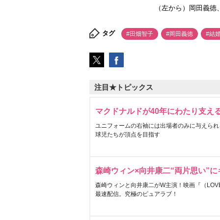
（左から）岡田義徳、田畑
タグ
#田畑智子
#岡田義徳
#結
注目★トピックス
マクドナルドが40年にわたり支え
ユニフォームの右袖には出場者のみに与えられ
球児たちが頂点を目指す
森崎ウィン×向井康二“両片思い”
森崎ウィンと向井康二がW主演！映画『（LOVE S
最速配信。究極のピュアラブ！