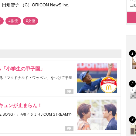
ペ
智子 （C）ORICON NewS inc.
正社
婚
#俳優
#女優
る「小学生の甲子園」
る「マクドナルド・ワッペン」をつけて学童
にキュンが止まらん！
ONG）』が8／５よりJ:COM STREAMで