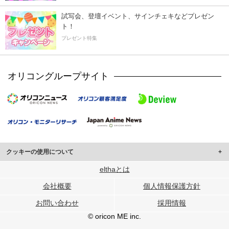
試写会、登壇イベント、サインチェキなどプレゼン
ト！
プレゼント特集
オリコングループサイト
クッキーの使用について
このサイトでは Cookie を使用して、ユーザーに合わせたコンテンツや広告の
elthaとは
表示、ソーシャル メディア機能の提供、広告の表示回数やクリック数の測定を
会社概要
個人情報保護方針
行っています。
また、ユーザーによるサイトの利用状況についても情報を収集し、ソーシャル
お問い合わせ
採用情報
メディアや広告配信、データ解析の各パートナーに提供しています。
各パートナーは、この情報とユーザーが各パートナーに提供した他の情報や、
© oricon ME inc.
ユーザーが各パートナーのサービスを使用したときに収集した他の情報を組み