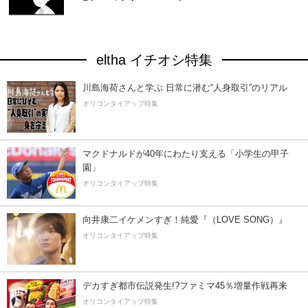
eltha イチオシ特集
川島海荷さんと学ぶ 日常に潜む“人身取引”のリアル
オリコンタイアップ特集
マクドナルドが40年にわたり支える「小学生の甲子
園」
オリコンタイアップ特集
向井康二イケメンすぎ！純愛『（LOVE SONG）』
オリコンタイアップ特集
デカすぎ都市伝説発生!?ファミマ45％増量作戦再来
オリコンタイアップ特集