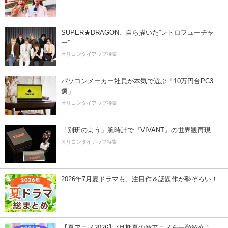
SUPER★DRAGON、自ら描いた”レトロフューチャ
ー”
オリコンタイアップ特集
パソコンメーカー社員が本気で選ぶ「10万円台PC3
選」
オリコンタイアップ特集
「別班のよう」腕時計で『VIVANT』の世界観再現
オリコンタイアップ特集
2026年7月夏ドラマも、注目作＆話題作が勢ぞろい！
【夏アニメ2026】7月期夏の新アニメを一挙紹介！