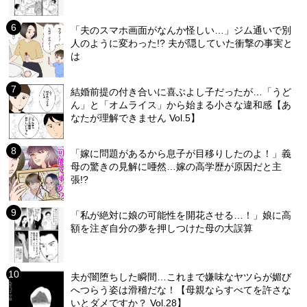
「夫のスマホ画面がなんか怪しい…」ジム通いで別
人のように変わった!? 夫が隠していた衝撃の事実と
は
結婚前提の付き合いに喜ぶよし子だったが…「うど
ん」と「オムライス」から始まる小さな違和感【あ
なたが理解できません Vol.5】
「嫁に問題があるから息子が目移りしたのよ！」義
母の驚きの見解に唖然…嫁の高学歴が原因だと主
張!?
「私が絶対に娘の可能性を開花させる…！」娘に高
額を注ぎ自分の夢を押しつけた母の大誤算
夫が闇堕ちした瞬間…これまで嫌味なヤツらが媚び
へつらう姿は滑稽だな！【母親ならすべてを許さな
いとダメですか？ Vol.28】