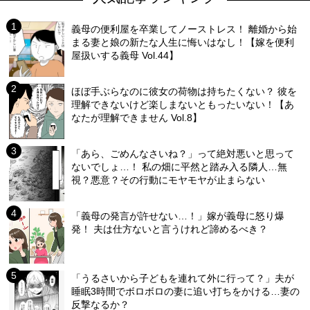
義母の便利屋を卒業してノーストレス！ 離婚から始
まる妻と娘の新たな人生に悔いはなし！【嫁を便利
屋扱いする義母 Vol.44】
ほぼ手ぶらなのに彼女の荷物は持ちたくない？ 彼を
理解できないけど楽しまないともったいない！【あ
なたが理解できません Vol.8】
「あら、ごめんなさいね？」って絶対悪いと思って
ないでしょ…！ 私の畑に平然と踏み入る隣人…無
視？悪意？その行動にモヤモヤが止まらない
「義母の発言が許せない…！」嫁が義母に怒り爆
発！ 夫は仕方ないと言うけれど諦めるべき？
「うるさいから子どもを連れて外に行って？」夫が
睡眠3時間でボロボロの妻に追い打ちをかける…妻の
反撃なるか？