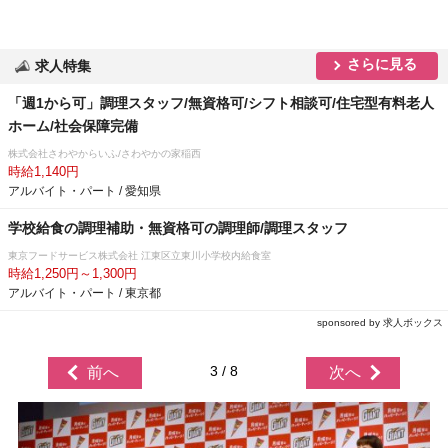
さらに見る
求人特集
「週1から可」調理スタッフ/無資格可/シフト相談可/住宅型有料老人
ホーム/社会保障完備
株式会社さわやからいふ/さわやかの家稲西
時給1,140円
アルバイト・パート / 愛知県
学校給食の調理補助・無資格可の調理師/調理スタッフ
東京フードサービス株式会社 江東区立東川小学校内給食室
時給1,250円～1,300円
アルバイト・パート / 東京都
sponsored by 求人ボックス
3 / 8
前へ
次へ