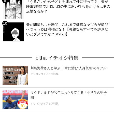
「うるさいから子どもを連れて外に行って？」夫が
睡眠3時間でボロボロの妻に追い打ちをかける…妻の
反撃なるか？
夫が闇堕ちした瞬間…これまで嫌味なヤツらが媚び
へつらう姿は滑稽だな！【母親ならすべてを許さな
いとダメですか？ Vol.28】
eltha イチオシ特集
川島海荷さんと学ぶ 日常に潜む“人身取引”のリアル
オリコンタイアップ特集
マクドナルドが40年にわたり支える「小学生の甲子
園」
オリコンタイアップ特集