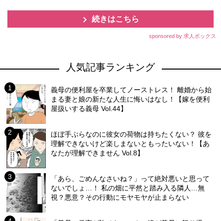
続きはこちら
sponsored by 求人ボックス
人気記事ランキング
義母の便利屋を卒業してノーストレス！ 離婚から始
まる妻と娘の新たな人生に悔いはなし！【嫁を便利
屋扱いする義母 Vol.44】
ほぼ手ぶらなのに彼女の荷物は持ちたくない？ 彼を
理解できないけど楽しまないともったいない！【あ
なたが理解できません Vol.8】
「あら、ごめんなさいね？」って絶対悪いと思って
ないでしょ…！ 私の畑に平然と踏み入る隣人…無
視？悪意？その行動にモヤモヤが止まらない