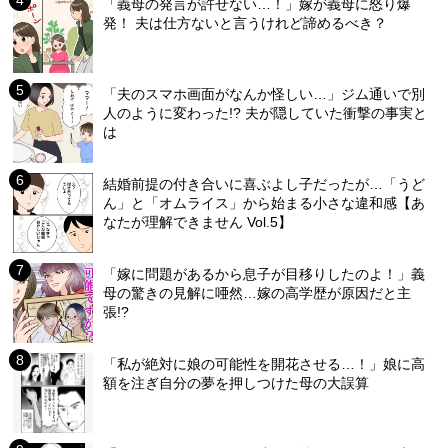
「義母の発言が許せない…！」嫁が義母に怒り爆
発！ 夫は仕方ないと言うけれど諦めるべき？
「夫のスマホ画面がなんか怪しい…」ジム通いで別
人のように変わった!? 夫が隠していた衝撃の事実と
は
結婚前提の付き合いに喜ぶよし子だったが…「うど
ん」と「オムライス」から始まる小さな違和感【あ
なたが理解できません Vol.5】
「嫁に問題があるから息子が目移りしたのよ！」義
母の驚きの見解に唖然…嫁の高学歴が原因だと主
張!?
「私が絶対に娘の可能性を開花させる…！」娘に高
額を注ぎ自分の夢を押しつけた母の大誤算