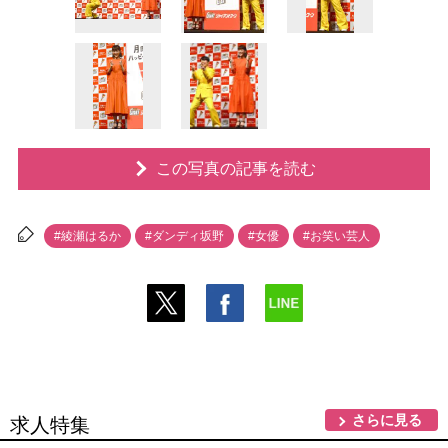
この写真の記事を読む
#綾瀬はるか
#ダンディ坂野
#女優
#お笑い芸人
さらに見る
求人特集