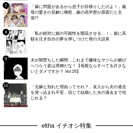
「嫁に問題があるから息子が目移りしたのよ！」義
母の驚きの見解に唖然…嫁の高学歴が原因だと主
張!?
「私が絶対に娘の可能性を開花させる…！」娘に高
額を注ぎ自分の夢を押しつけた母の大誤算
夫が闇堕ちした瞬間…これまで嫌味なヤツらが媚び
へつらう姿は滑稽だな！【母親ならすべてを許さな
いとダメですか？ Vol.28】
「元嫁と別れた理由ってそれ？」友人から夫の過去
を突っ込まれ不安…信じて結婚した夫の過去まで信
じれる？
eltha イチオシ特集