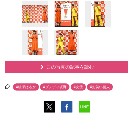
この写真の記事を読む
#綾瀬はるか
#ダンディ坂野
#女優
#お笑い芸人