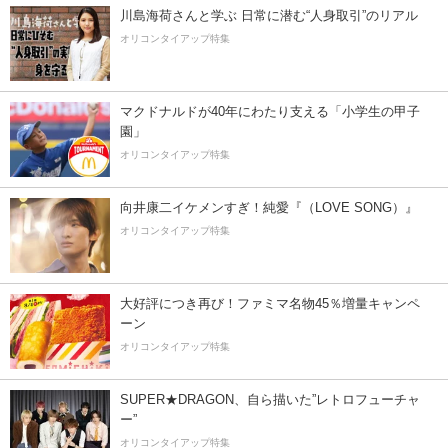
川島海荷さんと学ぶ 日常に潜む“人身取引”のリアル
オリコンタイアップ特集
マクドナルドが40年にわたり支える「小学生の甲子
園」
オリコンタイアップ特集
向井康二イケメンすぎ！純愛『（LOVE SONG）』
オリコンタイアップ特集
大好評につき再び！ファミマ名物45％増量キャンペ
ーン
オリコンタイアップ特集
SUPER★DRAGON、自ら描いた”レトロフューチャ
ー”
オリコンタイアップ特集