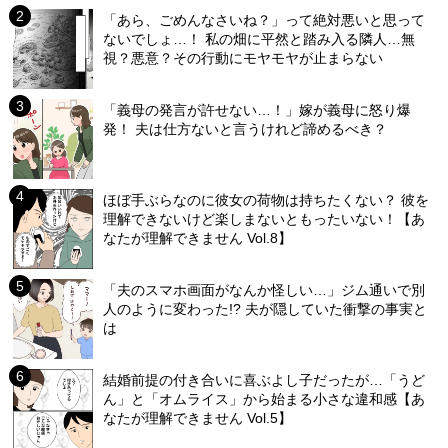
「あら、ごめんなさいね？」って絶対悪いと思って
ないでしょ…！ 私の畑に平然と踏み入る隣人…無
視？悪意？その行動にモヤモヤが止まらない
「義母の発言が許せない…！」嫁が義母に怒り爆
発！ 夫は仕方ないと言うけれど諦めるべき？
ほぼ手ぶらなのに彼女の荷物は持ちたくない？ 彼を
理解できないけど楽しまないともったいない！【あ
なたが理解できません Vol.8】
「夫のスマホ画面がなんか怪しい…」ジム通いで別
人のように変わった!? 夫が隠していた衝撃の事実と
は
結婚前提の付き合いに喜ぶよし子だったが…「うど
ん」と「オムライス」から始まる小さな違和感【あ
なたが理解できません Vol.5】