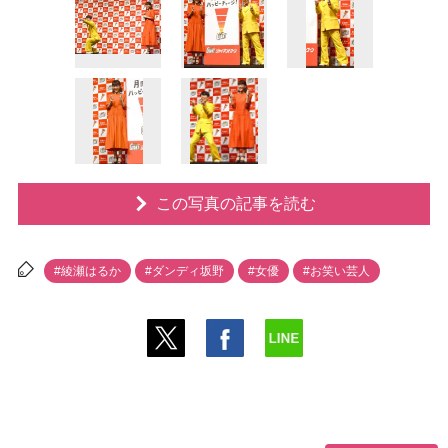
この写真の記事を読む
#綾瀬はるか
#ダンディ坂野
#女優
#お笑い芸人