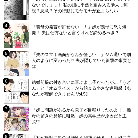
ないでしょ…！ 私の畑に平然と踏み入る隣人…無
視？悪意？その行動にモヤモヤが止まらない
「義母の発言が許せない…！」嫁が義母に怒り爆
発！ 夫は仕方ないと言うけれど諦めるべき？
「夫のスマホ画面がなんか怪しい…」ジム通いで別
人のように変わった!? 夫が隠していた衝撃の事実と
は
結婚前提の付き合いに喜ぶよし子だったが…「うど
ん」と「オムライス」から始まる小さな違和感【あ
なたが理解できません Vol.5】
「嫁に問題があるから息子が目移りしたのよ！」義
母の驚きの見解に唖然…嫁の高学歴が原因だと主
張!?
「私が絶対に娘の可能性を開花させる…！」娘に高