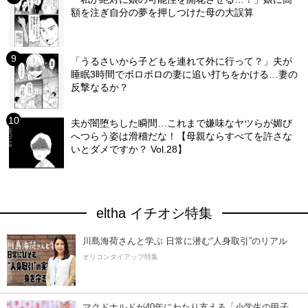
額を注ぎ自分の夢を押しつけた母の大誤算
「うるさいから子どもを連れて外に行って？」夫が
睡眠3時間でボロボロの妻に追い打ちをかける…妻の
反撃なるか？
夫が闇堕ちした瞬間…これまで嫌味なヤツらが媚び
へつらう姿は滑稽だな！【母親ならすべてを許さな
いとダメですか？ Vol.28】
eltha イチオシ特集
川島海荷さんと学ぶ 日常に潜む“人身取引”のリアル
オリコンタイアップ特集
マクドナルドが40年にわたり支える「小学生の甲子