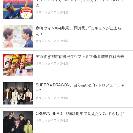
園」
オリコンタイアップ特集
森崎ウィン×向井康二“両片思い”にキュンが止まら
ん！
オリコンタイアップ特集
デカすぎ都市伝説発生!?ファミマ45％増量作戦再来
オリコンタイアップ特集
SUPER★DRAGON、自ら描いた”レトロフューチャ
ー”
オリコンタイアップ特集
CROWN HEAD、結成1周年で見えた”バンドらしさ”
オリコンタイアップ特集