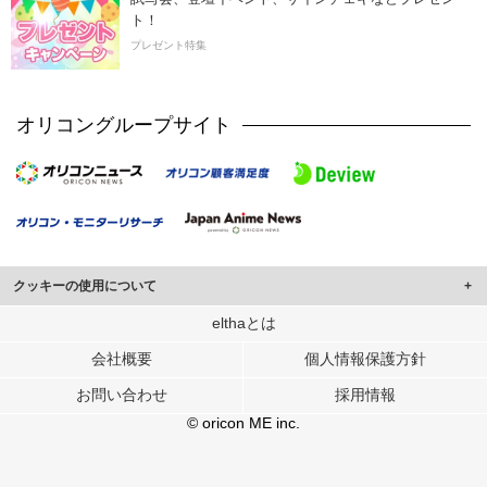
ト！
プレゼント特集
オリコングループサイト
クッキーの使用について
このサイトでは Cookie を使用して、ユーザーに合わせたコンテンツや広告の
elthaとは
表示、ソーシャル メディア機能の提供、広告の表示回数やクリック数の測定を
会社概要
個人情報保護方針
行っています。
また、ユーザーによるサイトの利用状況についても情報を収集し、ソーシャル
お問い合わせ
採用情報
メディアや広告配信、データ解析の各パートナーに提供しています。
各パートナーは、この情報とユーザーが各パートナーに提供した他の情報や、
© oricon ME inc.
ユーザーが各パートナーのサービスを使用したときに収集した他の情報を組み
合わせて使用することがあります。