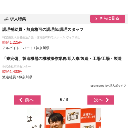
さらに見る
求人特集
調理補助員・無資格可の調理師/調理スタッフ
特定施設入居者生活介護・住宅型有料老人ホーム ヴィラ城山
時給1,225円
アルバイト・パート / 神奈川県
「寮完備」製造機器の機械操作業務/即入寮/製造・工場/工場・製造
株式会社京栄センター
時給1,400円
派遣社員 / 神奈川県
sponsored by 求人ボックス
6 / 8
前へ
次へ