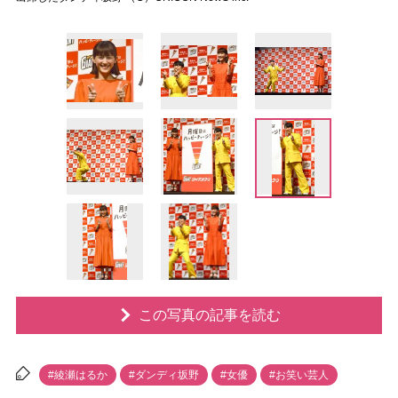
この写真の記事を読む
#綾瀬はるか
#ダンディ坂野
#女優
#お笑い芸人