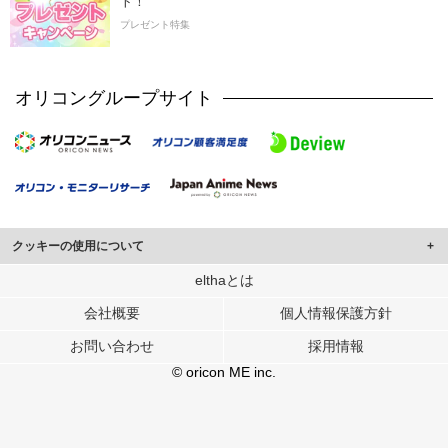
ト！
プレゼント特集
オリコングループサイト
クッキーの使用について
このサイトでは Cookie を使用して、ユーザーに合わせたコンテンツや広告の
elthaとは
表示、ソーシャル メディア機能の提供、広告の表示回数やクリック数の測定を
会社概要
個人情報保護方針
行っています。
また、ユーザーによるサイトの利用状況についても情報を収集し、ソーシャル
お問い合わせ
採用情報
メディアや広告配信、データ解析の各パートナーに提供しています。
各パートナーは、この情報とユーザーが各パートナーに提供した他の情報や、
© oricon ME inc.
ユーザーが各パートナーのサービスを使用したときに収集した他の情報を組み
合わせて使用することがあります。