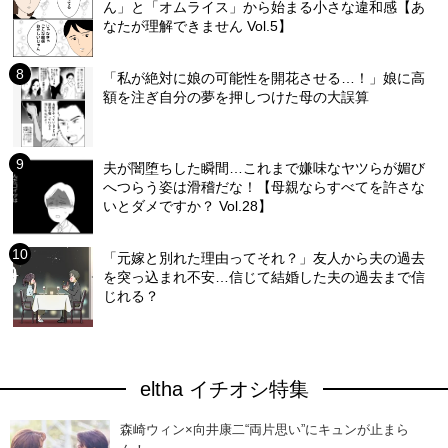
ん」と「オムライス」から始まる小さな違和感【あ
なたが理解できません Vol.5】
「私が絶対に娘の可能性を開花させる…！」娘に高
額を注ぎ自分の夢を押しつけた母の大誤算
夫が闇堕ちした瞬間…これまで嫌味なヤツらが媚び
へつらう姿は滑稽だな！【母親ならすべてを許さな
いとダメですか？ Vol.28】
「元嫁と別れた理由ってそれ？」友人から夫の過去
を突っ込まれ不安…信じて結婚した夫の過去まで信
じれる？
eltha イチオシ特集
森崎ウィン×向井康二“両片思い”にキュンが止まら