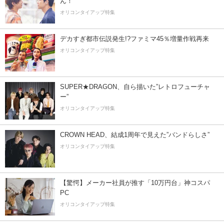
ん！
オリコンタイアップ特集
デカすぎ都市伝説発生!?ファミマ45％増量作戦再来
オリコンタイアップ特集
SUPER★DRAGON、自ら描いた”レトロフューチャ
ー”
オリコンタイアップ特集
CROWN HEAD、結成1周年で見えた”バンドらしさ”
オリコンタイアップ特集
【驚愕】メーカー社員が推す「10万円台」神コスパ
PC
オリコンタイアップ特集