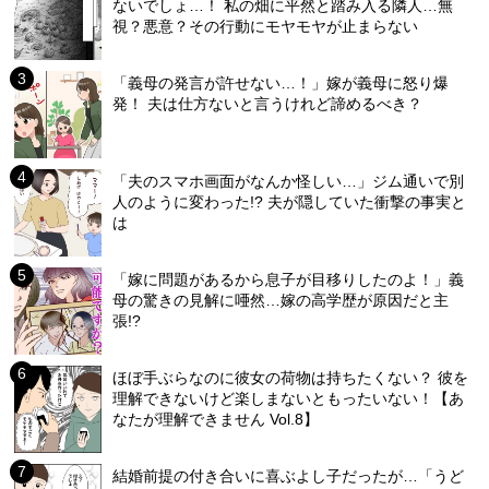
ないでしょ…！ 私の畑に平然と踏み入る隣人…無
視？悪意？その行動にモヤモヤが止まらない
「義母の発言が許せない…！」嫁が義母に怒り爆
発！ 夫は仕方ないと言うけれど諦めるべき？
「夫のスマホ画面がなんか怪しい…」ジム通いで別
人のように変わった!? 夫が隠していた衝撃の事実と
は
「嫁に問題があるから息子が目移りしたのよ！」義
母の驚きの見解に唖然…嫁の高学歴が原因だと主
張!?
ほぼ手ぶらなのに彼女の荷物は持ちたくない？ 彼を
理解できないけど楽しまないともったいない！【あ
なたが理解できません Vol.8】
結婚前提の付き合いに喜ぶよし子だったが…「うど