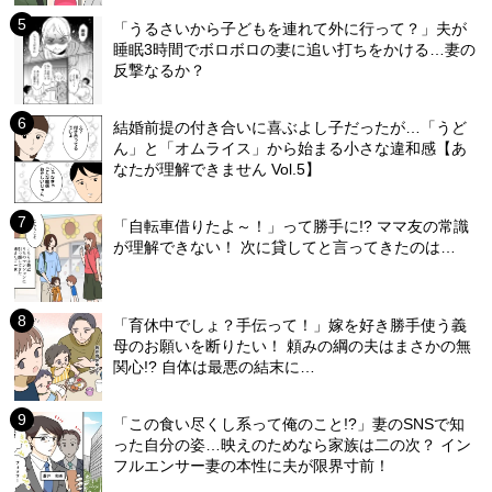
「うるさいから子どもを連れて外に行って？」夫が
睡眠3時間でボロボロの妻に追い打ちをかける…妻の
反撃なるか？
結婚前提の付き合いに喜ぶよし子だったが…「うど
ん」と「オムライス」から始まる小さな違和感【あ
なたが理解できません Vol.5】
「自転車借りたよ～！」って勝手に!? ママ友の常識
が理解できない！ 次に貸してと言ってきたのは…
「育休中でしょ？手伝って！」嫁を好き勝手使う義
母のお願いを断りたい！ 頼みの綱の夫はまさかの無
関心!? 自体は最悪の結末に…
「この食い尽くし系って俺のこと!?」妻のSNSで知
った自分の姿…映えのためなら家族は二の次？ イン
フルエンサー妻の本性に夫が限界寸前！