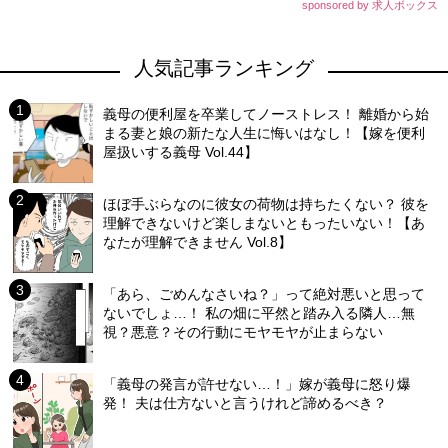
sponsored by 求人ボックス
人気記事ランキング
義母の便利屋を卒業してノーストレス！ 離婚から始
まる妻と娘の新たな人生に悔いはなし！【嫁を便利
屋扱いする義母 Vol.44】
ほぼ手ぶらなのに彼女の荷物は持ちたくない？ 彼を
理解できないけど楽しまないともったいない！【あ
なたが理解できません Vol.8】
「あら、ごめんなさいね？」って絶対悪いと思って
ないでしょ…！ 私の畑に平然と踏み入る隣人…無
視？悪意？その行動にモヤモヤが止まらない
「義母の発言が許せない…！」嫁が義母に怒り爆
発！ 夫は仕方ないと言うけれど諦めるべき？