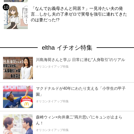
「なんでお義母さんと同居？」一見冷たい夫の発
言…しかし夫の了承ゼロで実母を強引に連れてきた
のは妻だった!?
eltha イチオシ特集
川島海荷さんと学ぶ 日常に潜む“人身取引”のリアル
オリコンタイアップ特集
マクドナルドが40年にわたり支える「小学生の甲子
園」
オリコンタイアップ特集
森崎ウィン×向井康二“両片思い”にキュンが止まら
ん！
オリコンタイアップ特集