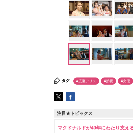
タグ
#広瀬アリス
#熱愛
#女優
注目★トピックス
マクドナルドが40年にわたり支え