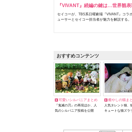
『VIVANT』続編の鍵は…世界観
セイコーが、TBS系日曜劇場『VIVANT』コ
ューサーとセイコー担当者が魅力を解説する。
おすすめコンテンツ
可愛いシルバニアまとめ
癒やしの猫ま
『鬼滅の刃』の再現ほか、人
人気タレント猫、
気のシルバニア投稿を公開
キュートな猫ズラ