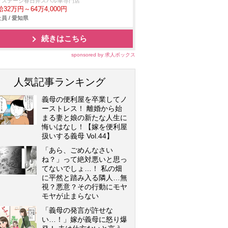
クステージ春日井スバル車専門店
32万円～64万4,000円
員 / 愛知県
続きはこちら
sponsored by 求人ボックス
人気記事ランキング
義母の便利屋を卒業してノ
ーストレス！ 離婚から始
まる妻と娘の新たな人生に
悔いはなし！【嫁を便利屋
扱いする義母 Vol.44】
「あら、ごめんなさい
ね？」って絶対悪いと思っ
てないでしょ…！ 私の畑
に平然と踏み入る隣人…無
視？悪意？その行動にモヤ
モヤが止まらない
「義母の発言が許せな
い…！」嫁が義母に怒り爆