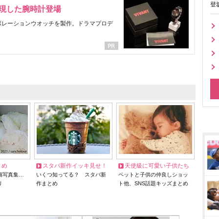
登
表現した腕時計登場
ラボレーションウオッチを製作。ドラマプロデ
とめ
スタバ新作イッキ見せ！
天使級に可愛い子供たち
猫写真集…
いくつ知ってる？ スタバ新
ペットと子供の仲良しショッ
リ
作まとめ
ト他、SNS話題キッズまとめ