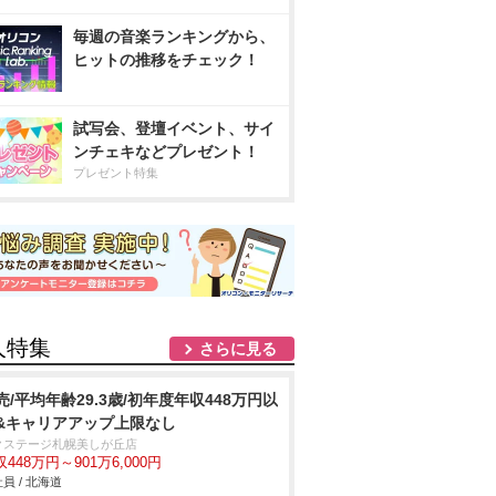
毎週の音楽ランキングから、
ヒットの推移をチェック！
試写会、登壇イベント、サイ
ンチェキなどプレゼント！
プレゼント特集
人特集
さらに見る
売/平均年齢29.3歳/初年度年収448万円以
&キャリアアップ上限なし
クステージ札幌美しが丘店
448万円～901万6,000円
員 / 北海道