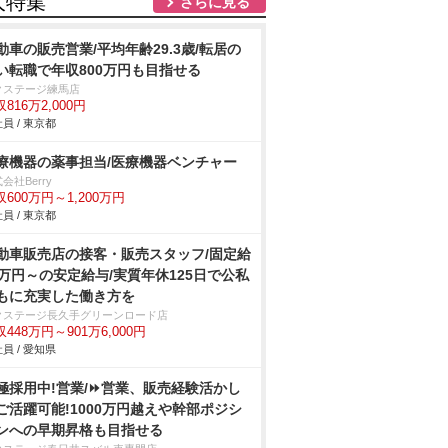
人特集
さらに見る
動車の販売営業/平均年齢29.3歳/転居の
い転職で年収800万円も目指せる
クステージ練馬店
816万2,000円
員 / 東京都
療機器の薬事担当/医療機器ベンチャー
会社Berry
収600万円～1,200万円
員 / 東京都
動車販売店の接客・販売スタッフ/固定給
2万円～の安定給与/実質年休125日で公私
もに充実した働き方を
クステージ⾧久手グリーンロード店
448万円～901万6,000円
員 / 愛知県
極採用中!営業/⏩️営業、販売経験活かし
ご活躍可能!1000万円越えや幹部ポジシ
ンへの早期昇格も目指せる