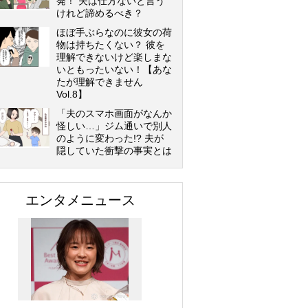
発！ 夫は仕方ないと言う
けれど諦めるべき？
ほぼ手ぶらなのに彼女の荷
物は持ちたくない？ 彼を
理解できないけど楽しまな
いともったいない！【あな
たが理解できません
Vol.8】
「夫のスマホ画面がなんか
怪しい…」ジム通いで別人
のように変わった!? 夫が
隠していた衝撃の事実とは
エンタメニュース