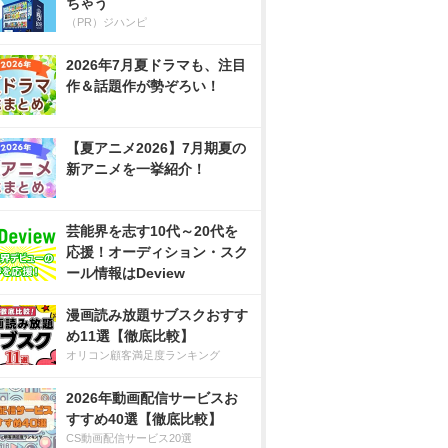
ちゃう
（PR）ジハンピ
2026年7月夏ドラマも、注目
作＆話題作が勢ぞろい！
【夏アニメ2026】7月期夏の
新アニメを一挙紹介！
芸能界を志す10代～20代を
応援！オーディション・スク
ール情報はDeview
漫画読み放題サブスクおすす
め11選【徹底比較】
オリコン顧客満足度ランキング
2026年動画配信サービスお
すすめ40選【徹底比較】
CS動画配信サービス20選