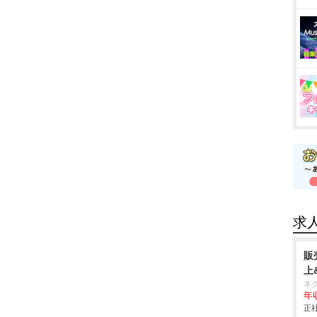
求
販
上
ネ
年収
正社