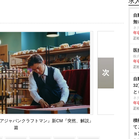
求
自
無
ネ
年収
正社
医
株式
年
正社
自
3
と
ネ
年収
正社
積
アジャパンクラフトマン』新CM『突然、解説』
て
篇
ョ