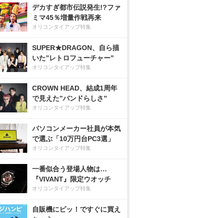
デカすぎ都市伝説発生!?ファ
ミマ45％増量作戦再来
オリコンタイアップ特集
SUPER★DRAGON、自ら描
いた”レトロフューチャー”
オリコンタイアップ特集
CROWN HEAD、結成1周年
で見えた”バンドらしさ”
オリコンタイアップ特集
パソコンメーカー社員が本気
で選ぶ「10万円台PC3選」
オリコンタイアップ特集
一番似合う登場人物は…
『VIVANT』限定ウオッチ
オリコンタイアップ特集
自販機にピッ！ですぐに買え