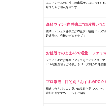
ユニフォームの右袖には出場者のみに与えられ
球児たちが頂点を目指す
森崎ウィン×向井康二“両片思い”
森崎ウィンと向井康二がW主演！映画『（LOVE S
最速配信。究極のピュアラブ！
お値段そのまま45％増量！ファミ
ファミチキにお弁当にアイスも!?ファミリーマ
45％増量作戦」が今夏、シリーズ初の年2回開
プロ厳選！目的別「おすすめPC９
用途に合うパソコン選びは意外と難しい。そこ
途別のおすすめモデルをご紹介！