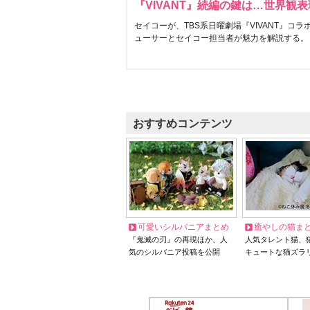
『VIVANT』続編の鍵は…世界観
セイコーが、TBS系日曜劇場『VIVANT』コ
ューサーとセイコー担当者が魅力を解説する。
おすすめコンテンツ
可愛いシルバニアまとめ
癒やしの猫ま
『鬼滅の刃』の再現ほか、人
人気タレント猫、
気のシルバニア投稿を公開
キュートな猫ズラ