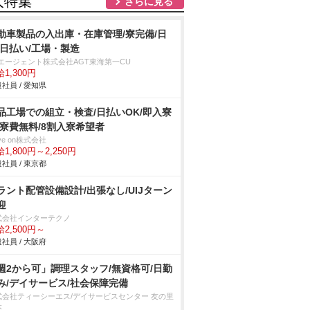
人特集
さらに見る
動車製品の入出庫・在庫管理/寮完備/日
/日払い/工場・製造
Tエージェント株式会社AGT東海第一CU
1,300円
社員 / 愛知県
品工場での組立・検査/日払いOK/即入寮
/寮費無料/8割入寮希望者
ve on株式会社
1,800円～2,250円
社員 / 東京都
ラント配管設備設計/出張なし/UIJターン
迎
式会社インターテクノ
2,500円～
社員 / 大阪府
週2から可」調理スタッフ/無資格可/日勤
み/デイサービス/社会保障完備
式会社ティーシーエス/デイサービスセンター 友の里
本