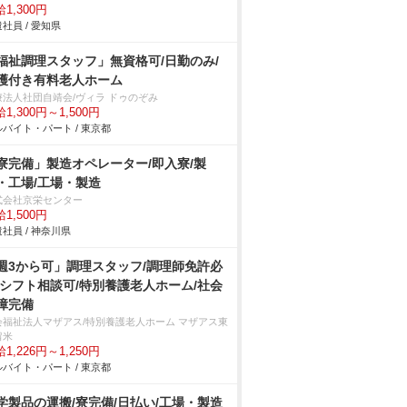
1,300円
社員 / 愛知県
福祉調理スタッフ」無資格可/日勤のみ/
護付き有料老人ホーム
療法人社団自靖会/ヴィラ ドゥのぞみ
1,300円～1,500円
バイト・パート / 東京都
寮完備」製造オペレーター/即入寮/製
・工場/工場・製造
式会社京栄センター
1,500円
社員 / 神奈川県
週3から可」調理スタッフ/調理師免許必
/シフト相談可/特別養護老人ホーム/社会
障完備
会福祉法人マザアス/特別養護老人ホーム マザアス東
留米
1,226円～1,250円
バイト・パート / 東京都
学製品の運搬/寮完備/日払い/工場・製造