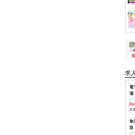
求
電
場
U
時給
派遣
食
造
U