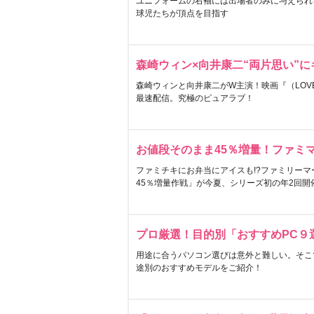
ユニフォームの右袖には出場者のみに与えられ
球児たちが頂点を目指す
森崎ウィン×向井康二“両片思い”
森崎ウィンと向井康二がW主演！映画『（LOVE S
最速配信。究極のピュアラブ！
お値段そのまま45％増量！ファミ
ファミチキにお弁当にアイスも!?ファミリーマ
45％増量作戦」が今夏、シリーズ初の年2回開
プロ厳選！目的別「おすすめPC９
用途に合うパソコン選びは意外と難しい。そこ
途別のおすすめモデルをご紹介！