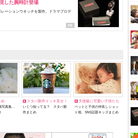
表現した腕時計登場
ラボレーションウオッチを製作。ドラマプロデ
とめ
スタバ新作イッキ見せ！
天使級に可愛い子供たち
猫写真集…
いくつ知ってる？ スタバ新
ペットと子供の仲良しショッ
リ
作まとめ
ト他、SNS話題キッズまとめ