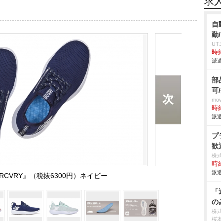
求
自
勤
U
時給
派遣
部
可
mo
時給
派遣
プ
歓
株
時給
派遣
CVRY』（税抜6300円）ネイビー
「
の
株
桜