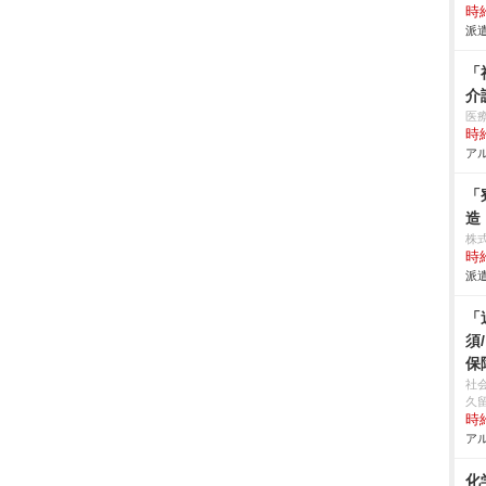
時給
派遣
「
介
医
時給
アル
「
造
株
時給
派遣
「
須
保
社
久
時給
アル
化