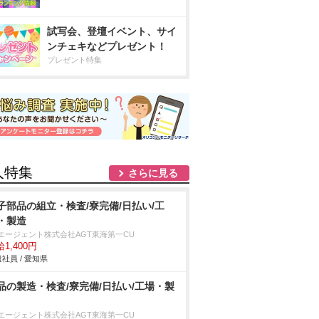
試写会、登壇イベント、サイ
ンチェキなどプレゼント！
プレゼント特集
人特集
さらに見る
子部品の組立・検査/寮完備/日払い/工
・製造
Tエージェント株式会社AGT東海第一CU
1,400円
社員 / 愛知県
品の製造・検査/寮完備/日払い/工場・製
Tエージェント株式会社AGT東海第一CU