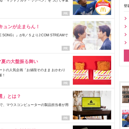
る「マクドナルド・ワッペン」をつけて学童
登
にキュンが止まらん！
ONG）』が8／５よりJ:COM STREAMで
マ夏の大盤振る舞い
ートの人気企画「お値段そのまま おかわり
催！
選」とは？
で、マウスコンピューターの製品担当者が用