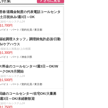
人特集
さらに見る
理者/退職金制度の代表電話コールセンタ
/土日祝休み/週3日～OK
式会社ベルシステム24
1,700円
バイト・パート / 契約社員 / 東京都
福祉調理スタッフ」調理師免許必須/日勤
み/ケアハウス
会福祉法人旭風会/上白根園
1,300円
バイト・パート / 神奈川県
ス料金のコールセンター/週3日～OK/W
ークOK/9月開始
式会社ベルシステム24
1,500円
バイト・パート / 契約社員 / 東京都
回線のコールセンター/在宅OK/大量募
/週3日～OK/未経験歓迎
式会社ベルシステム24
1,750円