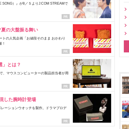
ONG）』が8／５よりJ:COM STREAMで
マ夏の大盤振る舞い
ートの人気企画「お値段そのまま おかわり
催！
選」とは？
で、マウスコンピューターの製品担当者が用
表現した腕時計登場
ラボレーションウオッチを製作。ドラマプロデ