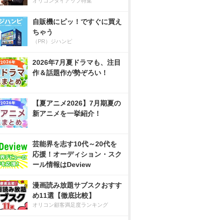
オリコンタイアップ特集
自販機にピッ！ですぐに買え
ちゃう
（PR）ジハンピ
2026年7月夏ドラマも、注目
作＆話題作が勢ぞろい！
【夏アニメ2026】7月期夏の
新アニメを一挙紹介！
芸能界を志す10代～20代を
応援！オーディション・スク
ール情報はDeview
漫画読み放題サブスクおすす
め11選【徹底比較】
オリコン顧客満足度ランキング