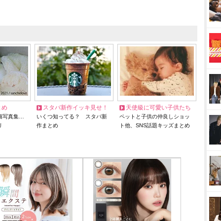
とめ
スタバ新作イッキ見せ！
天使級に可愛い子供たち
猫写真集…
いくつ知ってる？ スタバ新
ペットと子供の仲良しショッ
リ
作まとめ
ト他、SNS話題キッズまとめ