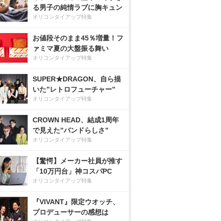
る男子の純情ラブに胸キュン
オリコンタイアップ特集
お値段そのまま45％増量！フ
ァミマ夏の大盤振る舞い
オリコンタイアップ特集
SUPER★DRAGON、自ら描
いた”レトロフューチャー”
オリコンタイアップ特集
CROWN HEAD、結成1周年
で見えた”バンドらしさ”
オリコンタイアップ特集
【驚愕】メーカー社員が推す
「10万円台」神コスパPC
オリコンタイアップ特集
『VIVANT』限定ウオッチ、
プロデューサーの感想は