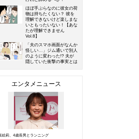
ほぼ手ぶらなのに彼女の荷
物は持ちたくない？ 彼を
理解できないけど楽しまな
いともったいない！【あな
たが理解できません
Vol.8】
「夫のスマホ画面がなんか
怪しい…」ジム通いで別人
のように変わった!? 夫が
隠していた衝撃の事実とは
エンタメニュース
坂絵莉、4歳長男とランニング