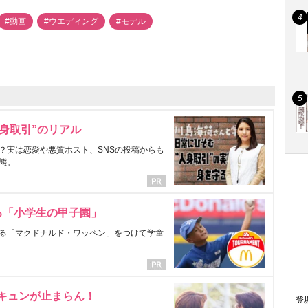
#動画
#ウエディング
#モデル
身取引”のリアル
？実は恋愛や悪質ホスト、SNSの投稿からも
態。
る「小学生の甲子園」
る「マクドナルド・ワッペン」をつけて学童
にキュンが止まらん！
登