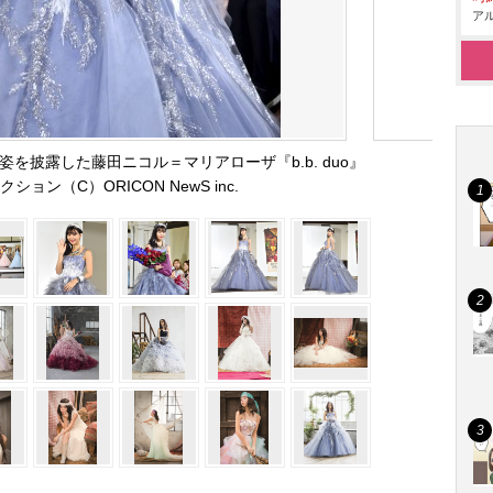
アル
を披露した藤田ニコル＝マリアローザ『b.b. duo』
ョン（C）ORICON NewS inc.