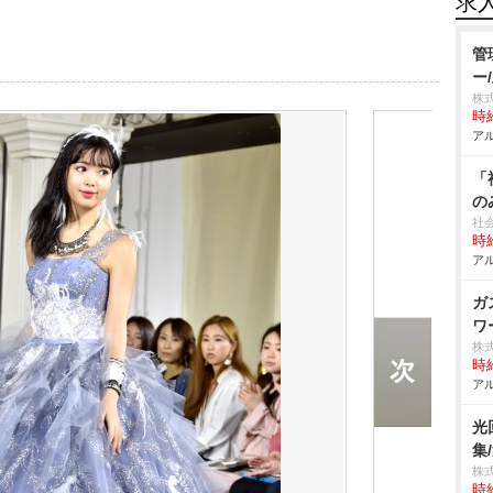
求
管
ー
株
時給
アル
「
の
社
時給
アル
ガ
ワ
株
時給
アル
光
集
株
時給