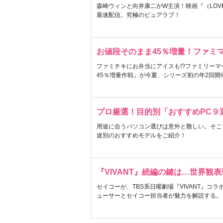
森崎ウィンと向井康二がW主演！映画『（LOVE S
最速配信。究極のピュアラブ！
お値段そのまま45％増量！ファミ
ファミチキにお弁当にアイスも!?ファミリーマ
45％増量作戦」が今夏、シリーズ初の年2回開
プロ厳選！目的別「おすすめPC９
用途に合うパソコン選びは意外と難しい。そこ
途別のおすすめモデルをご紹介！
『VIVANT』続編の鍵は…世界観
セイコーが、TBS系日曜劇場『VIVANT』コ
ューサーとセイコー担当者が魅力を解説する。