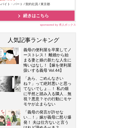
バイト・パート / 契約社員 / 東京都
続きはこちら
sponsored by 求人ボックス
人気記事ランキング
義母の便利屋を卒業してノ
ーストレス！ 離婚から始
まる妻と娘の新たな人生に
悔いはなし！【嫁を便利屋
扱いする義母 Vol.44】
「あら、ごめんなさい
ね？」って絶対悪いと思っ
てないでしょ…！ 私の畑
に平然と踏み入る隣人…無
視？悪意？その行動にモヤ
モヤが止まらない
「義母の発言が許せな
い…！」嫁が義母に怒り爆
発！ 夫は仕方ないと言う
けれど諦めるべき？