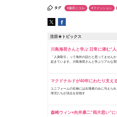
タグ
#藤田ニコル
#ファッション
注目★トピックス
川島海荷さんと学ぶ 日常に潜む“人
「人身取引」って海外の話だと思ってませんか
起きています。川島海荷さんと学ぶリアルな実
マクドナルドが40年にわたり支え
ユニフォームの右袖には出場者のみに与えられ
球児たちが頂点を目指す
森崎ウィン×向井康二“両片思い”