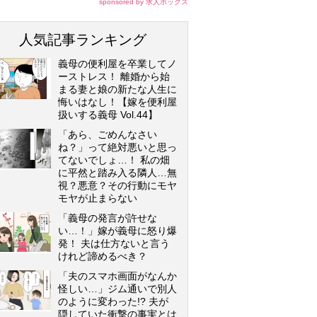
sponsored by 求人ボックス
人気記事ランキング
義母の便利屋を卒業してノ
ーストレス！ 離婚から始
まる妻と娘の新たな人生に
悔いはなし！【嫁を便利屋
扱いする義母 Vol.44】
「あら、ごめんなさい
ね？」って絶対悪いと思っ
てないでしょ…！ 私の畑
に平然と踏み入る隣人…無
視？悪意？その行動にモヤ
モヤが止まらない
「義母の発言が許せな
い…！」嫁が義母に怒り爆
発！ 夫は仕方ないと言う
けれど諦めるべき？
「夫のスマホ画面がなんか
怪しい…」ジム通いで別人
のように変わった!? 夫が
隠していた衝撃の事実とは