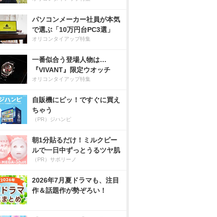
パソコンメーカー社員が本気
で選ぶ「10万円台PC3選」
オリコンタイアップ特集
一番似合う登場人物は…
『VIVANT』限定ウオッチ
オリコンタイアップ特集
自販機にピッ！ですぐに買え
ちゃう
（PR）ジハンピ
朝1分貼るだけ！ミルクピー
ルで一日中ずっとうるツヤ肌
（PR）サボリーノ
2026年7月夏ドラマも、注目
作＆話題作が勢ぞろい！