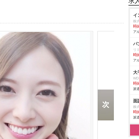
求
イ
株式
時給
アル
パ
リ
時給
アル
大
W
時給
派遣
面
株式
時給
派遣