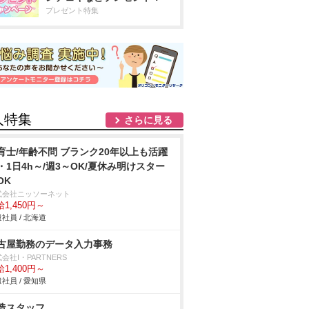
プレゼント特集
人特集
さらに見る
育士/年齢不問 ブランク20年以上も活躍
・1日4h～/週3～OK/夏休み明けスター
OK
式会社ニッソーネット
1,450円～
社員 / 北海道
古屋勤務のデータ入力事務
会社I・PARTNERS
1,400円～
社員 / 愛知県
造スタッフ