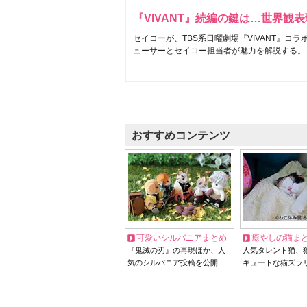
『VIVANT』続編の鍵は…世界観
セイコーが、TBS系日曜劇場『VIVANT』コ
ューサーとセイコー担当者が魅力を解説する。
おすすめコンテンツ
可愛いシルバニアまとめ
癒やしの猫ま
『鬼滅の刃』の再現ほか、人
人気タレント猫、
気のシルバニア投稿を公開
キュートな猫ズラ