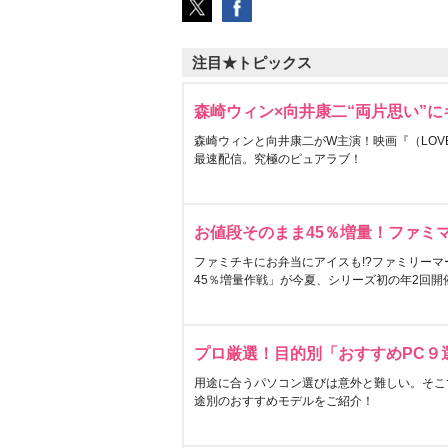
注目★トピックス
森崎ウィン×向井康二“両片思い”
森崎ウィンと向井康二がW主演！映画『（LOVE S
最速配信。究極のピュアラブ！
お値段そのまま45％増量！ファミ
ファミチキにお弁当にアイスも!?ファミリーマ
45％増量作戦」が今夏、シリーズ初の年2回開
プロ厳選！目的別「おすすめPC９
用途に合うパソコン選びは意外と難しい。そこ
途別のおすすめモデルをご紹介！