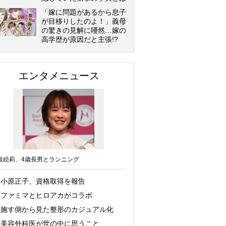
「嫁に問題があるから息子
が目移りしたのよ！」義母
の驚きの見解に唖然…嫁の
高学歴が原因だと主張!?
エンタメニュース
坂絵莉、4歳長男とランニング
小原正子、資格取得を報告
ファミマとヒロアカがコラボ
施す側から見た整形のカジュアル化
美容外科医が世の中に思うこと