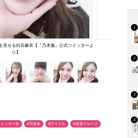
を見せる白石麻衣【『乃木撮』公式ツイッターよ
り】
ツイッター発
#写真集
#アイドル
#坂道グループ