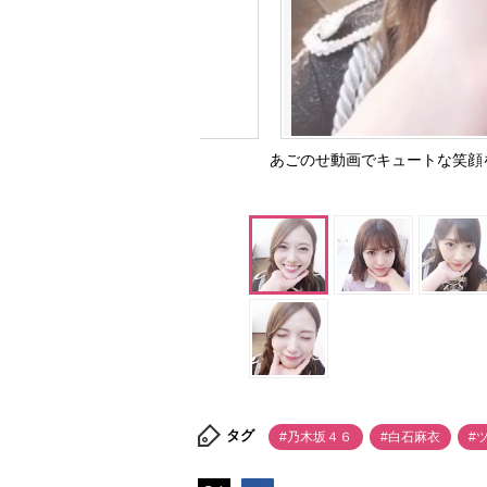
あごのせ動画でキュートな笑顔
タグ
#乃木坂４６
#白石麻衣
#