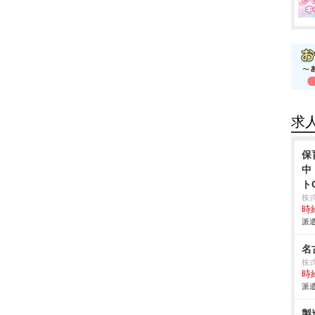
求
保
中
ト
株
時給
派遣
名
株式
時給
派遣
製