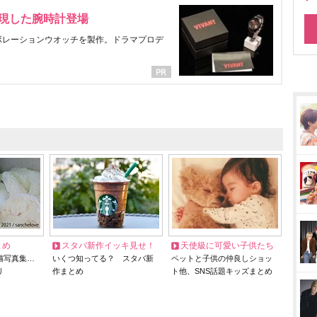
表現した腕時計登場
ラボレーションウオッチを製作。ドラマプロデ
とめ
スタバ新作イッキ見せ！
天使級に可愛い子供たち
猫写真集…
いくつ知ってる？ スタバ新
ペットと子供の仲良しショッ
リ
作まとめ
ト他、SNS話題キッズまとめ