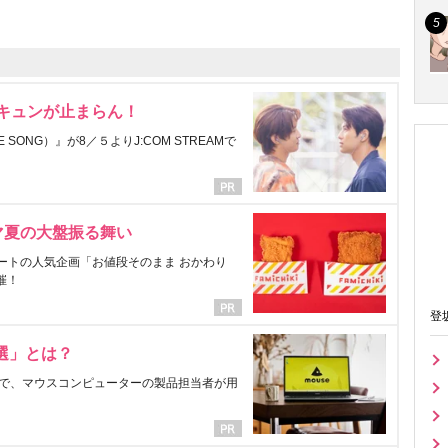
にキュンが止まらん！
ONG）』が8／５よりJ:COM STREAMで
マ夏の大盤振る舞い
ートの人気企画「お値段そのまま おかわり
催！
登
選」とは？
で、マウスコンピューターの製品担当者が用