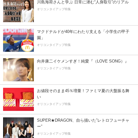
川島海荷さんと学ぶ 日常に潜む“人身取引”のリアル
オリコンタイアップ特集
マクドナルドが40年にわたり支える「小学生の甲子
園」
オリコンタイアップ特集
向井康二イケメンすぎ！純愛『（LOVE SONG）』
オリコンタイアップ特集
お値段そのまま45％増量！ファミマ夏の大盤振る舞
い
オリコンタイアップ特集
SUPER★DRAGON、自ら描いた”レトロフューチャ
ー”
オリコンタイアップ特集