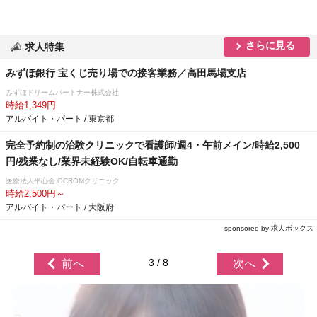
さらに見る
求人特集
みずほ銀行 宝くじ売り場での接客業務／高田馬場支店
みずほドリームパートナー株式会社
時給1,349円
アルバイト・パート / 東京都
完全予約制の治験クリニックで看護師/週4・午前メイン/時給2,500
円/残業なし/業界未経験OK/自転車通勤
医療法人平心会 OCROMクリニック
時給2,500円～
アルバイト・パート / 大阪府
sponsored by 求人ボックス
3 / 8
前へ
次へ