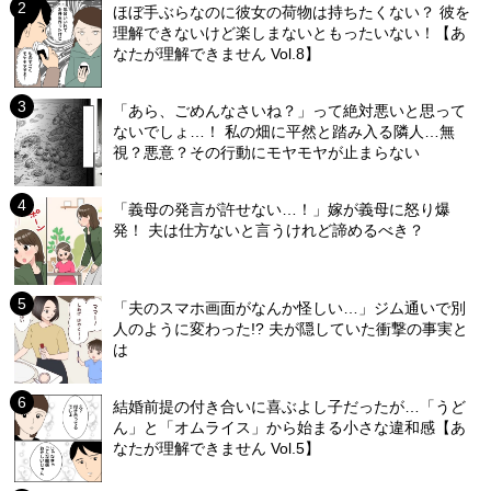
ほぼ手ぶらなのに彼女の荷物は持ちたくない？ 彼を
理解できないけど楽しまないともったいない！【あ
なたが理解できません Vol.8】
「あら、ごめんなさいね？」って絶対悪いと思って
ないでしょ…！ 私の畑に平然と踏み入る隣人…無
視？悪意？その行動にモヤモヤが止まらない
「義母の発言が許せない…！」嫁が義母に怒り爆
発！ 夫は仕方ないと言うけれど諦めるべき？
「夫のスマホ画面がなんか怪しい…」ジム通いで別
人のように変わった!? 夫が隠していた衝撃の事実と
は
結婚前提の付き合いに喜ぶよし子だったが…「うど
ん」と「オムライス」から始まる小さな違和感【あ
なたが理解できません Vol.5】