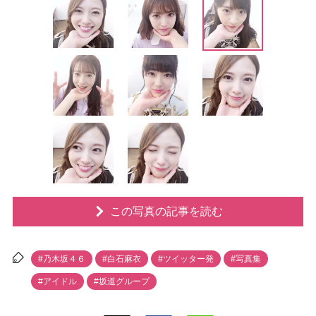
この写真の記事を読む
#乃木坂４６
#白石麻衣
#ツイッター発
#写真集
#アイドル
#坂道グループ