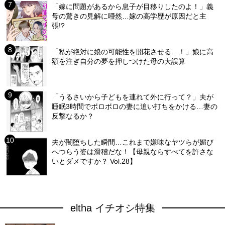
「嫁に問題があるから息子が目移りしたのよ！」義
母の驚きの見解に唖然…嫁の高学歴が原因だと主
張!?
「私が絶対に娘の可能性を開花させる…！」娘に高
額を注ぎ自分の夢を押しつけた母の大誤算
「うるさいから子どもを連れて外に行って？」夫が
睡眠3時間でボロボロの妻に追い打ちをかける…妻の
反撃なるか？
夫が闇堕ちした瞬間…これまで嫌味なヤツらが媚び
へつらう姿は滑稽だな！【母親ならすべてを許さな
いとダメですか？ Vol.28】
eltha イチオシ特集