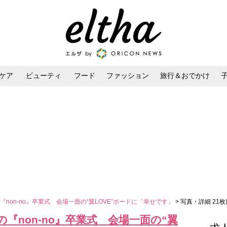
ケア
ビューティ
フード
ファッション
旅行＆おでかけ
ンケア
ダイエット・ボディケア
ヘアスタイル・ヘアアレンジ
涙の『non-no』卒業式 会場一面の“翼LOVE”ボードに「幸せです」
> 写真・詳細 21枚
、涙の『non-no』卒業式 会場一面の“翼