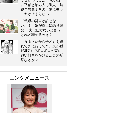
てないでしょ…！ 私の畑
に平然と踏み入る隣人…無
視？悪意？その行動にモヤ
モヤが止まらない
「義母の発言が許せな
い…！」嫁が義母に怒り爆
発！ 夫は仕方ないと言う
けれど諦めるべき？
「うるさいから子どもを連
れて外に行って？」夫が睡
眠3時間でボロボロの妻に
追い打ちをかける…妻の反
撃なるか？
エンタメニュース