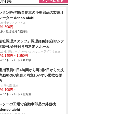
人特集
さらに見る
ンタン軽作業/自動車の小型部品の製造オ
ーター denso aichi
式会社テクノスマイル
1,800円
員 / 派遣社員 / 愛知県
福祉調理スタッフ」調理師免許必須/シフ
相談可/介護付き有料老人ホーム
式会社川島コーポレーション/サニーライフ名古屋
1,140円～1,250円
バイト・パート / 愛知県
童指導員/1日4時間から可/週2日からの扶
内勤務OK/家庭と両立しやすい柔軟な働
方
くもりの森 北光
1,100円～
バイト・パート / 北海道
ンソーの工場で自動車部品の外観検
denso aichi