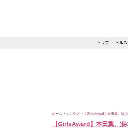
トップ
ヘルス
メイク・コスメ・スキ
ホーム
>
エンタメ
>
【GirlsAward】本田翼、
【GirlsAward】本田翼