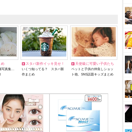
とめ
スタバ新作イッキ見せ！
天使級に可愛い子供たち
猫写真集…
いくつ知ってる？ スタバ新
ペットと子供の仲良しショッ
リ
作まとめ
ト他、SNS話題キッズまとめ