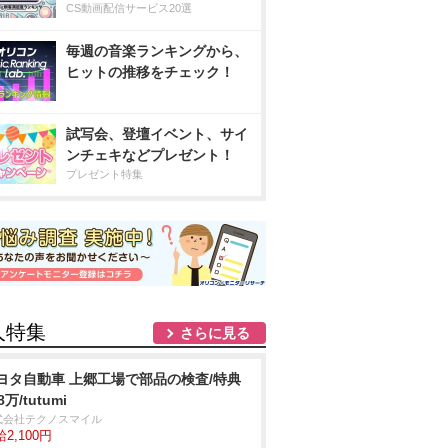
CS動画配信サービス20選
毎週の音楽ランキングから、
ヒットの推移をチェック！
試写会、登壇イベント、サイ
ンチェキなどプレゼント！
プレゼント特集
人特集
さらに見る
ヨタ自動車 上郷工場で部品の検査/特典
8万/tutumi
式会社テクノスマイル
2,100円