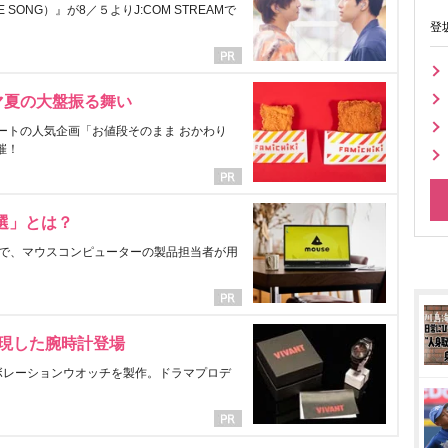
ONG）』が8／５よりJ:COM STREAMで
登
マ夏の大盤振る舞い
ートの人気企画「お値段そのまま おかわり
催！
選」とは？
で、マウスコンピューターの製品担当者が用
表現した腕時計登場
ラボレーションウオッチを製作。ドラマプロデ