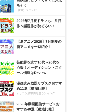
自販機にピッ！ですぐに買え
ちゃう
（PR）ジハンピ
2026年7月夏ドラマも、注目
作＆話題作が勢ぞろい！
【夏アニメ2026】7月期夏の
新アニメを一挙紹介！
芸能界を志す10代～20代を
応援！オーディション・スク
ール情報はDeview
漫画読み放題サブスクおすす
め11選【徹底比較】
オリコン顧客満足度ランキング
2026年動画配信サービスお
すすめ40選【徹底比較】