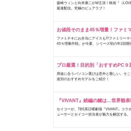
森崎ウィンと向井康二がW主演！映画『（LOVE S
最速配信。究極のピュアラブ！
お値段そのまま45％増量！ファミ
ファミチキにお弁当にアイスも!?ファミリーマ
45％増量作戦」が今夏、シリーズ初の年2回開
プロ厳選！目的別「おすすめPC９
用途に合うパソコン選びは意外と難しい。そこ
途別のおすすめモデルをご紹介！
『VIVANT』続編の鍵は…世界観
セイコーが、TBS系日曜劇場『VIVANT』コ
ューサーとセイコー担当者が魅力を解説する。