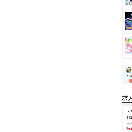
求
ト
16
株
時給