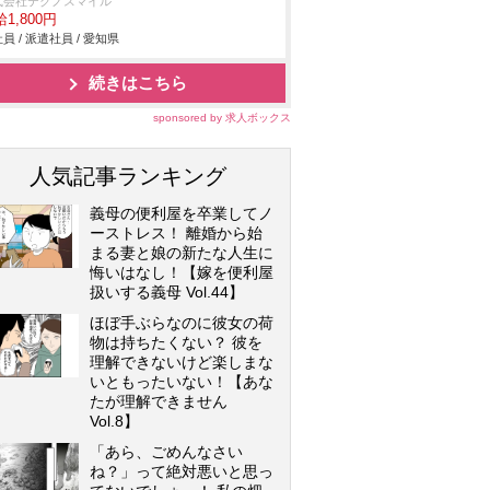
式会社テクノスマイル
1,800円
員 / 派遣社員 / 愛知県
続きはこちら
sponsored by 求人ボックス
人気記事ランキング
義母の便利屋を卒業してノ
ーストレス！ 離婚から始
まる妻と娘の新たな人生に
悔いはなし！【嫁を便利屋
扱いする義母 Vol.44】
ほぼ手ぶらなのに彼女の荷
物は持ちたくない？ 彼を
理解できないけど楽しまな
いともったいない！【あな
たが理解できません
Vol.8】
「あら、ごめんなさい
ね？」って絶対悪いと思っ