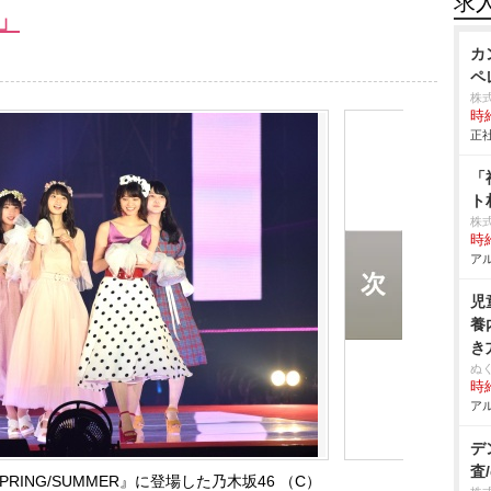
求
」
カ
ペレ
株
時給
正社
「
ト
株
時給
アル
児
養
き
ぬ
時給
アル
デ
査/
2018 SPRING/SUMMER』に登場した乃木坂46 （C）