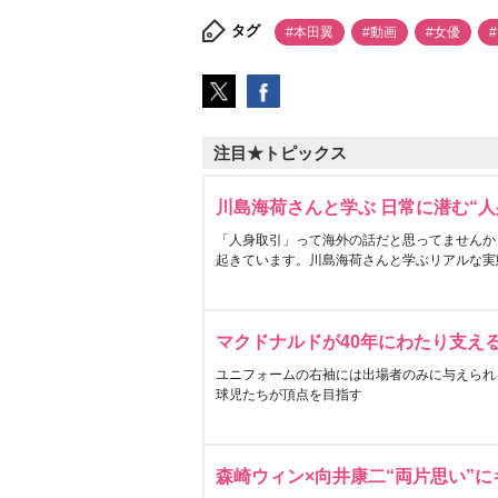
タグ
#本田翼
#動画
#女優
注目★トピックス
川島海荷さんと学ぶ 日常に潜む“人
「人身取引」って海外の話だと思ってませんか
起きています。川島海荷さんと学ぶリアルな実
マクドナルドが40年にわたり支え
ユニフォームの右袖には出場者のみに与えられ
球児たちが頂点を目指す
森崎ウィン×向井康二“両片思い”