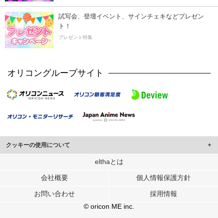
試写会、登壇イベント、サインチェキなどプレゼン
ト！
プレゼント特集
オリコングループサイト
クッキーの使用について
このサイトでは Cookie を使用して、ユーザーに合わせたコンテンツや広告の
elthaとは
表示、ソーシャル メディア機能の提供、広告の表示回数やクリック数の測定を
会社概要
個人情報保護方針
行っています。
また、ユーザーによるサイトの利用状況についても情報を収集し、ソーシャル
お問い合わせ
採用情報
メディアや広告配信、データ解析の各パートナーに提供しています。
各パートナーは、この情報とユーザーが各パートナーに提供した他の情報や、
© oricon ME inc.
ユーザーが各パートナーのサービスを使用したときに収集した他の情報を組み