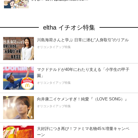
eltha イチオシ特集
川島海荷さんと学ぶ 日常に潜む“人身取引”のリアル
オリコンタイアップ特集
マクドナルドが40年にわたり支える「小学生の甲子
園」
オリコンタイアップ特集
向井康二イケメンすぎ！純愛『（LOVE SONG）』
オリコンタイアップ特集
大好評につき再び！ファミマ名物45％増量キャンペ
ーン