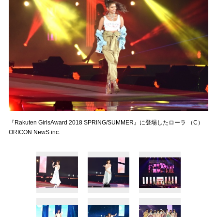
『Rakuten GirlsAward 2018 SPRING/SUMMER』に登場したローラ （C）
ORICON NewS inc.