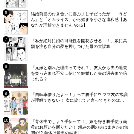
結婚前提の付き合いに喜ぶよし子だったが…「うど
ん」と「オムライス」から始まる小さな違和感【あ
なたが理解できません Vol.5】
「私が絶対に娘の可能性を開花させる…！」娘に高
額を注ぎ自分の夢を押しつけた母の大誤算
「元嫁と別れた理由ってそれ？」友人から夫の過去
を突っ込まれ不安…信じて結婚した夫の過去まで信
じれる？
「自転車借りたよ～！」って勝手に!? ママ友の常識
が理解できない！ 次に貸してと言ってきたのは…
「育休中でしょ？手伝って！」嫁を好き勝手使う義
母のお願いを断りたい！ 頼みの綱の夫はまさかの無
関心!? 自体は最悪の結末に…