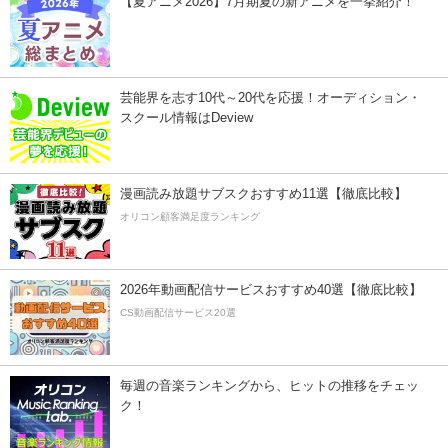
【夏アニメ2026】7月期夏の新アニメを一挙紹介！
芸能界を志す10代～20代を応援！オーディション・
スクール情報はDeview
漫画読み放題サブスクおすすめ11選【徹底比較】
オリコン顧客満足度ランキング
2026年動画配信サービスおすすめ40選【徹底比較】
CS動画配信サービス20選
毎週の音楽ランキングから、ヒットの推移をチェッ
ク！