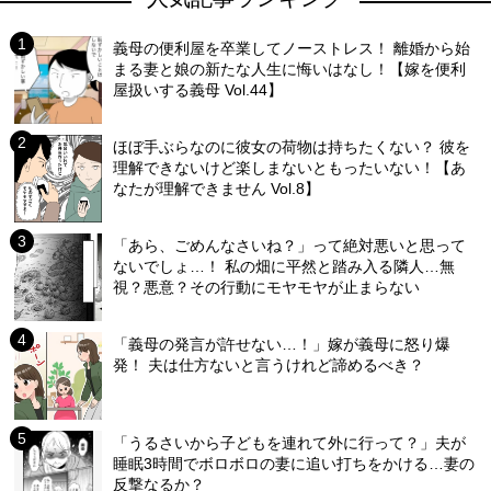
義母の便利屋を卒業してノーストレス！ 離婚から始
まる妻と娘の新たな人生に悔いはなし！【嫁を便利
屋扱いする義母 Vol.44】
ほぼ手ぶらなのに彼女の荷物は持ちたくない？ 彼を
理解できないけど楽しまないともったいない！【あ
なたが理解できません Vol.8】
「あら、ごめんなさいね？」って絶対悪いと思って
ないでしょ…！ 私の畑に平然と踏み入る隣人…無
視？悪意？その行動にモヤモヤが止まらない
「義母の発言が許せない…！」嫁が義母に怒り爆
発！ 夫は仕方ないと言うけれど諦めるべき？
「うるさいから子どもを連れて外に行って？」夫が
睡眠3時間でボロボロの妻に追い打ちをかける…妻の
反撃なるか？