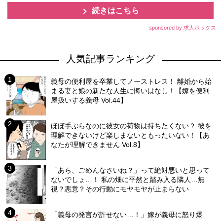
続きはこちら
sponsored by 求人ボックス
人気記事ランキング
義母の便利屋を卒業してノーストレス！ 離婚から始
まる妻と娘の新たな人生に悔いはなし！【嫁を便利
屋扱いする義母 Vol.44】
ほぼ手ぶらなのに彼女の荷物は持ちたくない？ 彼を
理解できないけど楽しまないともったいない！【あ
なたが理解できません Vol.8】
「あら、ごめんなさいね？」って絶対悪いと思って
ないでしょ…！ 私の畑に平然と踏み入る隣人…無
視？悪意？その行動にモヤモヤが止まらない
「義母の発言が許せない…！」嫁が義母に怒り爆