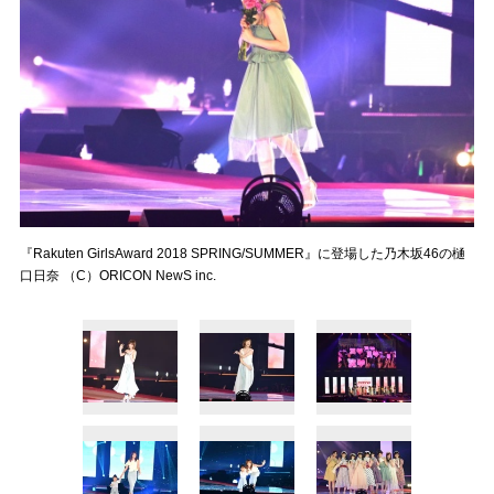
『Rakuten GirlsAward 2018 SPRING/SUMMER』に登場した乃木坂46の樋
口日奈 （C）ORICON NewS inc.