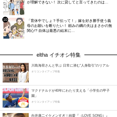
が理解できない！ 次に貸してと言ってきたのは…
「育休中でしょ？手伝って！」嫁を好き勝手使う義
母のお願いを断りたい！ 頼みの綱の夫はまさかの無
関心!? 自体は最悪の結末に…
eltha イチオシ特集
川島海荷さんと学ぶ 日常に潜む“人身取引”のリアル
オリコンタイアップ特集
マクドナルドが40年にわたり支える「小学生の甲子
園」
オリコンタイアップ特集
向井康二イケメンすぎ！純愛『（LOVE SONG）』