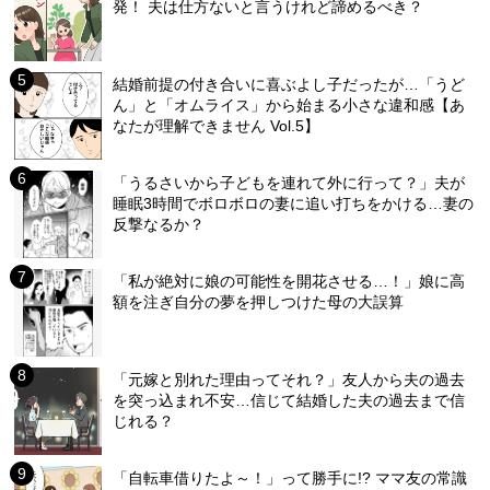
発！ 夫は仕方ないと言うけれど諦めるべき？
結婚前提の付き合いに喜ぶよし子だったが…「うど
ん」と「オムライス」から始まる小さな違和感【あ
なたが理解できません Vol.5】
「うるさいから子どもを連れて外に行って？」夫が
睡眠3時間でボロボロの妻に追い打ちをかける…妻の
反撃なるか？
「私が絶対に娘の可能性を開花させる…！」娘に高
額を注ぎ自分の夢を押しつけた母の大誤算
「元嫁と別れた理由ってそれ？」友人から夫の過去
を突っ込まれ不安…信じて結婚した夫の過去まで信
じれる？
「自転車借りたよ～！」って勝手に!? ママ友の常識