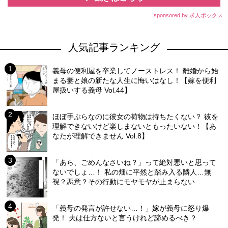
sponsored by 求人ボックス
人気記事ランキング
義母の便利屋を卒業してノーストレス！ 離婚から始
まる妻と娘の新たな人生に悔いはなし！【嫁を便利
屋扱いする義母 Vol.44】
ほぼ手ぶらなのに彼女の荷物は持ちたくない？ 彼を
理解できないけど楽しまないともったいない！【あ
なたが理解できません Vol.8】
「あら、ごめんなさいね？」って絶対悪いと思って
ないでしょ…！ 私の畑に平然と踏み入る隣人…無
視？悪意？その行動にモヤモヤが止まらない
「義母の発言が許せない…！」嫁が義母に怒り爆
発！ 夫は仕方ないと言うけれど諦めるべき？