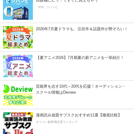
自販機にピッ！ですぐに買えちゃう
（PR）ジハンピ
2026年7月夏ドラマも、注目作＆話題作が勢ぞろい！
【夏アニメ2026】7月期夏の新アニメを一挙紹介！
芸能界を志す10代～20代を応援！オーディション・
スクール情報はDeview
漫画読み放題サブスクおすすめ11選【徹底比較】
オリコン顧客満足度ランキング