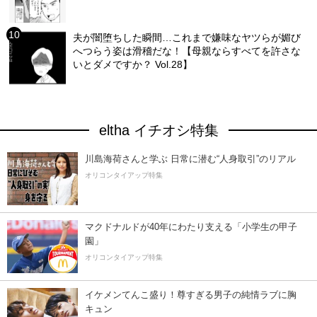
夫が闇堕ちした瞬間…これまで嫌味なヤツらが媚び
へつらう姿は滑稽だな！【母親ならすべてを許さな
いとダメですか？ Vol.28】
eltha イチオシ特集
川島海荷さんと学ぶ 日常に潜む“人身取引”のリアル
オリコンタイアップ特集
マクドナルドが40年にわたり支える「小学生の甲子
園」
オリコンタイアップ特集
イケメンてんこ盛り！尊すぎる男子の純情ラブに胸
キュン