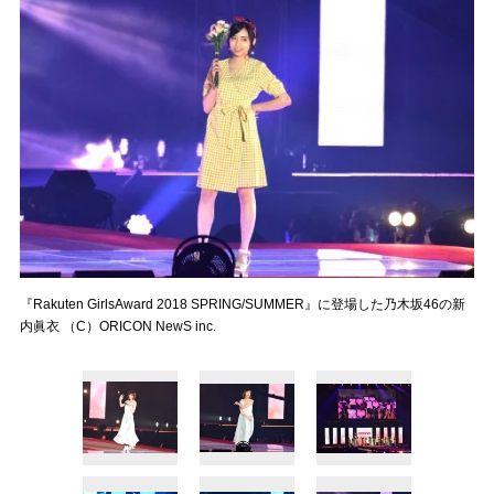
『Rakuten GirlsAward 2018 SPRING/SUMMER』に登場した乃木坂46の新
内眞衣 （C）ORICON NewS inc.