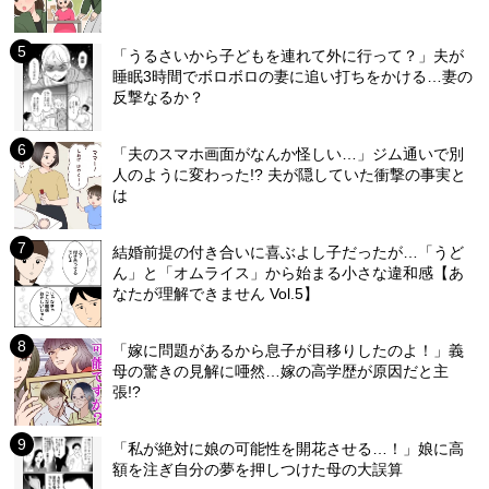
「うるさいから子どもを連れて外に行って？」夫が
睡眠3時間でボロボロの妻に追い打ちをかける…妻の
反撃なるか？
「夫のスマホ画面がなんか怪しい…」ジム通いで別
人のように変わった!? 夫が隠していた衝撃の事実と
は
結婚前提の付き合いに喜ぶよし子だったが…「うど
ん」と「オムライス」から始まる小さな違和感【あ
なたが理解できません Vol.5】
「嫁に問題があるから息子が目移りしたのよ！」義
母の驚きの見解に唖然…嫁の高学歴が原因だと主
張!?
「私が絶対に娘の可能性を開花させる…！」娘に高
額を注ぎ自分の夢を押しつけた母の大誤算