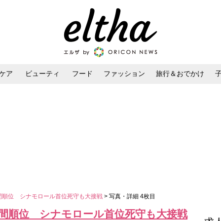
ケア
ビューティ
フード
ファッション
旅行＆おでかけ
ンケア
ダイエット・ボディケア
ヘアスタイル・ヘアアレンジ
中間順位 シナモロール首位死守も大接戦
> 写真・詳細 4枚目
中間順位 シナモロール首位死守も大接戦