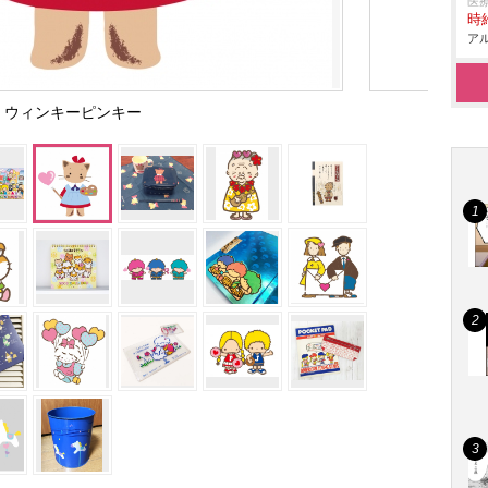
医
時給
アル
ウィンキーピンキー