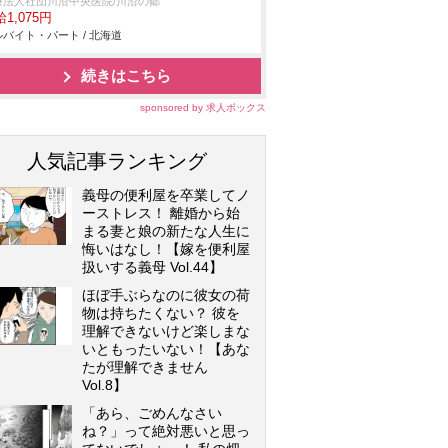
療法人社団川沿中央医院/川沿の郷
1,075円
バイト・パート / 北海道
続きはこちら
sponsored by 求人ボックス
人気記事ランキング
義母の便利屋を卒業してノ
ーストレス！ 離婚から始
まる妻と娘の新たな人生に
悔いはなし！【嫁を便利屋
扱いする義母 Vol.44】
ほぼ手ぶらなのに彼女の荷
物は持ちたくない？ 彼を
理解できないけど楽しまな
いともったいない！【あな
たが理解できません
Vol.8】
「あら、ごめんなさい
ね？」って絶対悪いと思っ