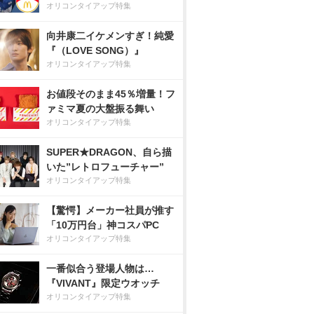
オリコンタイアップ特集
向井康二イケメンすぎ！純愛
『（LOVE SONG）』
オリコンタイアップ特集
お値段そのまま45％増量！フ
ァミマ夏の大盤振る舞い
オリコンタイアップ特集
SUPER★DRAGON、自ら描
いた”レトロフューチャー”
オリコンタイアップ特集
【驚愕】メーカー社員が推す
「10万円台」神コスパPC
オリコンタイアップ特集
一番似合う登場人物は…
『VIVANT』限定ウオッチ
オリコンタイアップ特集