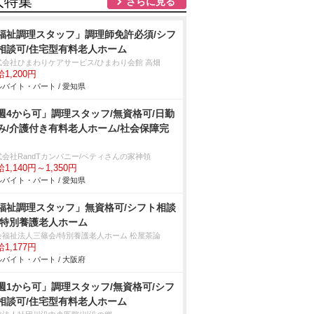
人特集
さらに見る
福祉調理スタッフ」調理師免許必須/シフ
相談可/住宅型有料老人ホーム
式会社ひまわりケアサービス/ひまわり会館 高畑
1,200円
バイト・パート / 愛知県
週4から可」調理スタッフ/無資格可/日勤
み/介護付き有料老人ホーム/社会保障完
式会社RandTカンパニー/ベティさんの家神領
1,140円～1,350円
バイト・パート / 愛知県
福祉調理スタッフ」無資格可/シフト相談
/特別養護老人ホーム
会福祉法人三篠会/特別養護老人ホーム 松屋茶論
1,177円
バイト・パート / 大阪府
週1から可」調理スタッフ/無資格可/シフ
相談可/住宅型有料老人ホーム