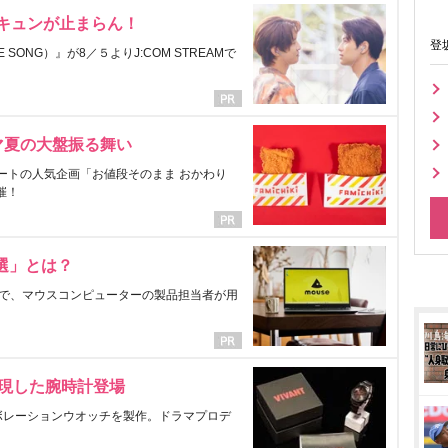
にキュンが止まらん！
登
ONG）』が8／５よりJ:COM STREAMで
マ夏の大盤振る舞い
ートの人気企画「お値段そのまま おかわり
催！
選」とは？
で、マウスコンピューターの製品担当者が用
表現した腕時計登場
ラボレーションウオッチを製作。ドラマプロデ