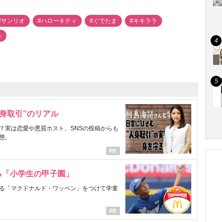
#サンリオ
#ハローキティ
#ぐでたま
#キキララ
ル
身取引”のリアル
？実は恋愛や悪質ホスト、SNSの投稿からも
態。
る「小学生の甲子園」
る「マクドナルド・ワッペン」をつけて学童