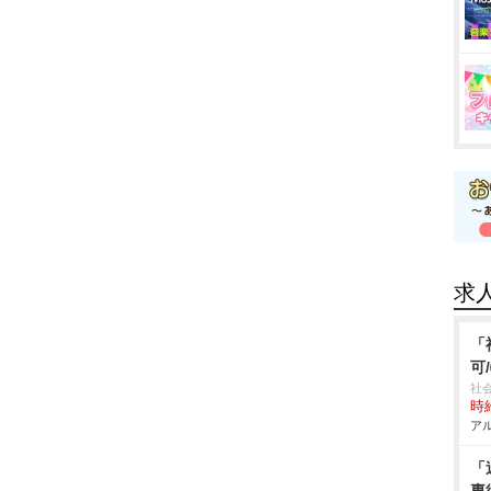
求
「
可
社
時給
アル
「