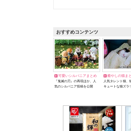
おすすめコンテンツ
可愛いシルバニアまとめ
癒やしの猫ま
『鬼滅の刃』の再現ほか、人
人気タレント猫、
気のシルバニア投稿を公開
キュートな猫ズラ