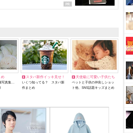
とめ
スタバ新作イッキ見せ！
天使級に可愛い子供たち
猫写真集…
いくつ知ってる？ スタバ新
ペットと子供の仲良しショッ
リ
作まとめ
ト他、SNS話題キッズまとめ