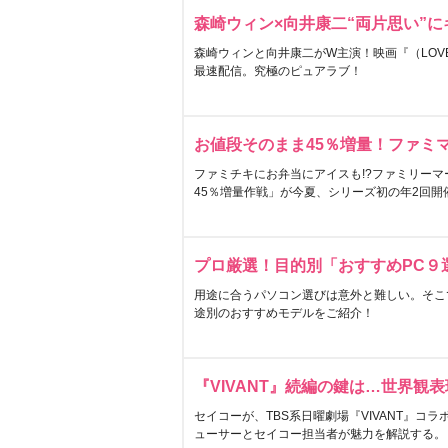
森崎ウィン×向井康二“両片思い”
森崎ウィンと向井康二がW主演！映画『（LOVE S
最速配信。究極のピュアラブ！
お値段そのまま45％増量！ファミ
ファミチキにお弁当にアイスも!?ファミリーマ
45％増量作戦」が今夏、シリーズ初の年2回開
プロ厳選！目的別「おすすめPC９
用途に合うパソコン選びは意外と難しい。そこ
途別のおすすめモデルをご紹介！
『VIVANT』続編の鍵は…世界観
セイコーが、TBS系日曜劇場『VIVANT』コ
ューサーとセイコー担当者が魅力を解説する。