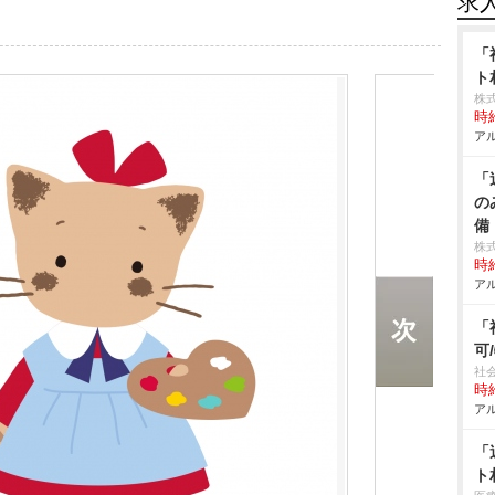
求
「
ト
株
時給
アル
「
の
備
株
時給
アル
「
可
社
時給
アル
「
ト