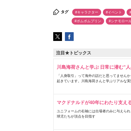
タグ
#キャラクター
#イベント
#ポムポムプリン
#シナモロー
注目★トピックス
川島海荷さんと学ぶ 日常に潜む“人
「人身取引」って海外の話だと思ってませんか
起きています。川島海荷さんと学ぶリアルな実
マクドナルドが40年にわたり支え
ユニフォームの右袖には出場者のみに与えられ
球児たちが頂点を目指す