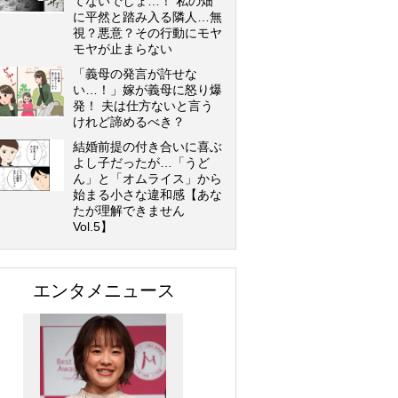
てないでしょ…！ 私の畑
に平然と踏み入る隣人…無
視？悪意？その行動にモヤ
モヤが止まらない
「義母の発言が許せな
い…！」嫁が義母に怒り爆
発！ 夫は仕方ないと言う
けれど諦めるべき？
結婚前提の付き合いに喜ぶ
よし子だったが…「うど
ん」と「オムライス」から
始まる小さな違和感【あな
たが理解できません
Vol.5】
エンタメニュース