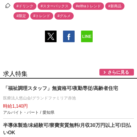
#ドリンク
#スターバックス
#elthaトレンド
#新商品
#限定
#トレンド
#グルメ
さらに見る
求人特集
「福祉調理スタッフ」無資格可/夜勤専従/高齢者住宅
医療法人悠山会/グランドファミリア赤池
時給1,140円
アルバイト・パート / 愛知県
半導体製造/未経験可/寮費実質無料/月収30万円以上可/日払
いOK