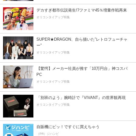
デカすぎ都市伝説発生!?ファミマ45％増量作戦再来
オリコンタイアップ特集
SUPER★DRAGON、自ら描いた”レトロフューチャ
ー”
オリコンタイアップ特集
【驚愕】メーカー社員が推す「10万円台」神コスパ
PC
オリコンタイアップ特集
「別班のよう」腕時計で『VIVANT』の世界観再現
オリコンタイアップ特集
自販機にピッ！ですぐに買えちゃう
（PR）ジハンピ