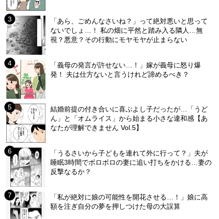
「あら、ごめんなさいね？」って絶対悪いと思って
ないでしょ…！ 私の畑に平然と踏み入る隣人…無
視？悪意？その行動にモヤモヤが止まらない
「義母の発言が許せない…！」嫁が義母に怒り爆
発！ 夫は仕方ないと言うけれど諦めるべき？
結婚前提の付き合いに喜ぶよし子だったが…「うど
ん」と「オムライス」から始まる小さな違和感【あ
なたが理解できません Vol.5】
「うるさいから子どもを連れて外に行って？」夫が
睡眠3時間でボロボロの妻に追い打ちをかける…妻の
反撃なるか？
「私が絶対に娘の可能性を開花させる…！」娘に高
額を注ぎ自分の夢を押しつけた母の大誤算