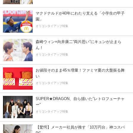
マクドナルドが40年にわたり支える「小学生の甲子
園」
オリコンタイアップ特集
森崎ウィン×向井康二“両片思い”にキュンが止まら
ん！
オリコンタイアップ特集
お値段そのまま45％増量！ファミマ夏の大盤振る舞
い
オリコンタイアップ特集
SUPER★DRAGON、自ら描いた”レトロフューチャ
ー”
オリコンタイアップ特集
【驚愕】メーカー社員が推す「10万円台」神コスパ