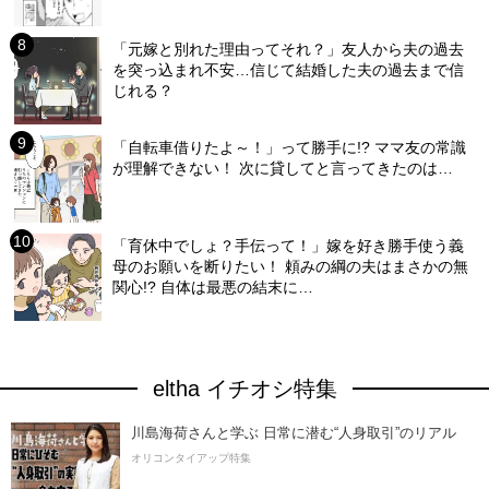
「元嫁と別れた理由ってそれ？」友人から夫の過去
を突っ込まれ不安…信じて結婚した夫の過去まで信
じれる？
「自転車借りたよ～！」って勝手に!? ママ友の常識
が理解できない！ 次に貸してと言ってきたのは…
「育休中でしょ？手伝って！」嫁を好き勝手使う義
母のお願いを断りたい！ 頼みの綱の夫はまさかの無
関心!? 自体は最悪の結末に…
eltha イチオシ特集
川島海荷さんと学ぶ 日常に潜む“人身取引”のリアル
オリコンタイアップ特集