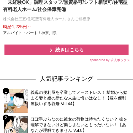
「未経験OK」調理スタッフ/無資格可/シフト相談可/住宅型
有料老人ホーム/社会保障完備
株式会社三五/住宅型有料老人ホーム さんご相模原
時給1,225円～
アルバイト・パート / 神奈川県
続きはこちら
sponsored by 求人ボックス
人気記事ランキング
義母の便利屋を卒業してノーストレス！ 離婚から始
まる妻と娘の新たな人生に悔いはなし！【嫁を便利
屋扱いする義母 Vol.44】
ほぼ手ぶらなのに彼女の荷物は持ちたくない？ 彼を
理解できないけど楽しまないともったいない！【あ
なたが理解できません Vol.8】