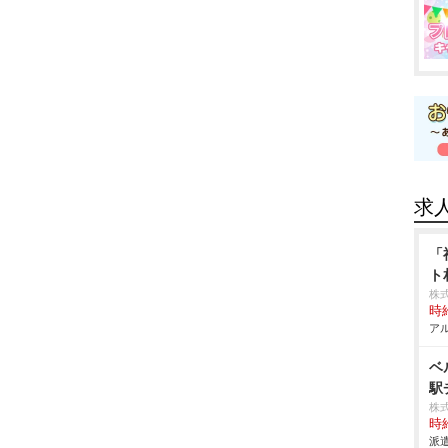
求
「
ト
株
時給
アル
ベ
駅
株
時給
派遣