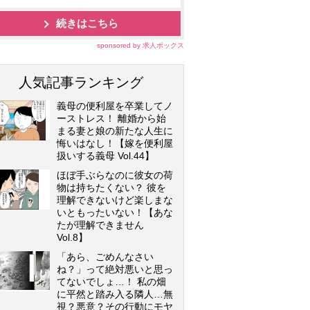
続きはこちら
sponsored by 求人ボックス
人気記事ランキング
義母の便利屋を卒業してノ
ーストレス！ 離婚から始
まる妻と娘の新たな人生に
悔いはなし！【嫁を便利屋
扱いする義母 Vol.44】
ほぼ手ぶらなのに彼女の荷
物は持ちたくない？ 彼を
理解できないけど楽しまな
いともったいない！【あな
たが理解できません
Vol.8】
「あら、ごめんなさい
ね？」って絶対悪いと思っ
てないでしょ…！ 私の畑
に平然と踏み入る隣人…無
視？悪意？その行動にモヤ