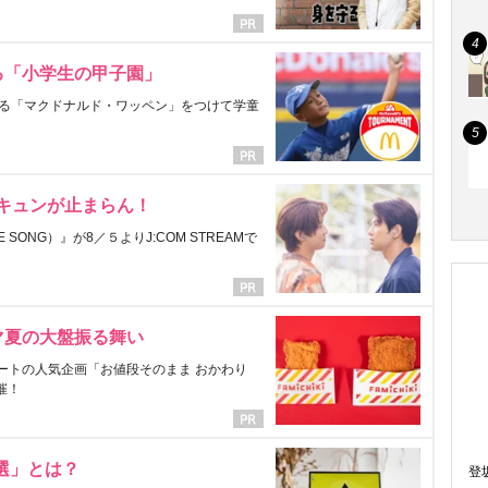
る「小学生の甲子園」
る「マクドナルド・ワッペン」をつけて学童
にキュンが止まらん！
ONG）』が8／５よりJ:COM STREAMで
マ夏の大盤振る舞い
ートの人気企画「お値段そのまま おかわり
催！
選」とは？
登