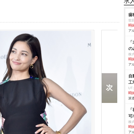
求
歯
世
時給
アル
「
の
株
時給
アル
自
工
U
時給
派遣
「
可
株
時給
アル