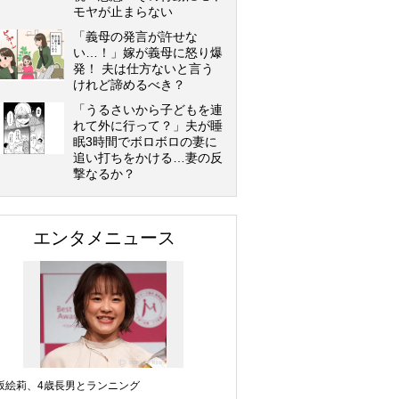
モヤが止まらない
「義母の発言が許せな
い…！」嫁が義母に怒り爆
発！ 夫は仕方ないと言う
けれど諦めるべき？
「うるさいから子どもを連
れて外に行って？」夫が睡
眠3時間でボロボロの妻に
追い打ちをかける…妻の反
撃なるか？
エンタメニュース
坂絵莉、4歳長男とランニング