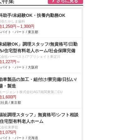
人特集
さらに見る
科助手/未経験OK・扶養内勤務OK
田谷たかしま歯科
1,250円～1,300円
バイト・パート / 東京都
未経験OK」調理スタッフ/無資格可/日勤
み/住宅型有料老人ホーム/社会保障完備
式会社ハーベスト/アプリシェイト東淀川
1,227円～
バイト・パート / 大阪府
動車製品の加工・組付け/寮完備/日払い/
場・製造
Tエージェント株式会社AGT南関東第二CU
1,600円
社員 / 東京都
福祉調理スタッフ」無資格可/シフト相談
/住宅型有料老人ホーム
式会社来夢舘
1,075円
バイト・パート / 北海道