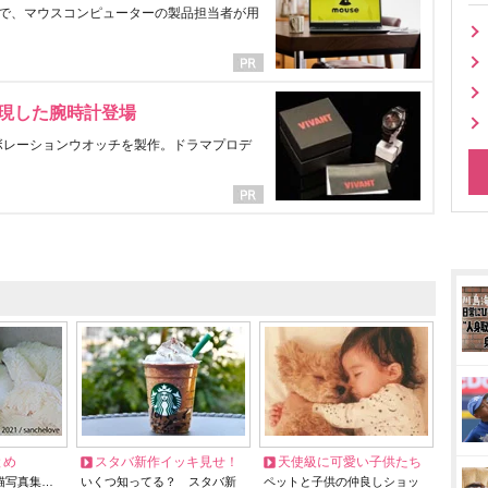
で、マウスコンピューターの製品担当者が用
表現した腕時計登場
ラボレーションウオッチを製作。ドラマプロデ
とめ
スタバ新作イッキ見せ！
天使級に可愛い子供たち
猫写真集…
いくつ知ってる？ スタバ新
ペットと子供の仲良しショッ