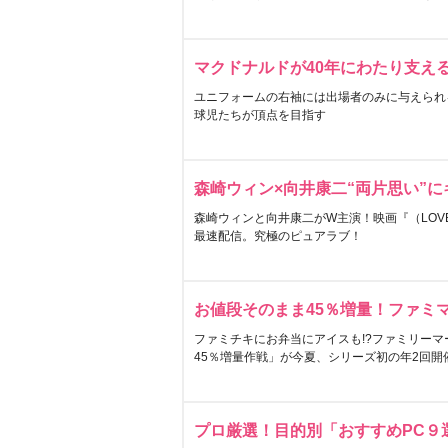
マクドナルドが40年にわたり支え
ユニフォームの右袖には出場者のみに与えられ
球児たちが頂点を目指す
森崎ウィン×向井康二“両片思い”
森崎ウィンと向井康二がW主演！映画『（LOVE S
最速配信。究極のピュアラブ！
お値段そのまま45％増量！ファミ
ファミチキにお弁当にアイスも!?ファミリーマ
45％増量作戦」が今夏、シリーズ初の年2回開
プロ厳選！目的別「おすすめPC９