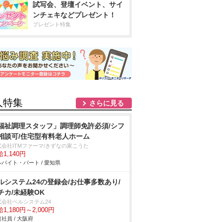
試写会、登壇イベント、サイ
ンチェキなどプレゼント！
プレゼント特集
人特集
さらに見る
福祉調理スタッフ」調理師免許必須/シフ
相談可/住宅型有料老人ホーム
式会社ITMファーマ/きずなの家こうた
1,140円
バイト・パート / 愛知県
ルシステム24の登録会/お仕事多数あり/
チカ/未経験OK
式会社ベルシステム24
1,180円～2,000円
社員 / 大阪府