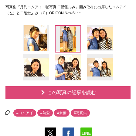
写真集『月刊コムアイ・嘘写真 二階堂ふみ』囲み取材に出席したコムアイ
（左）と二階堂ふみ （C）ORICON NewS inc.
この写真の記事を読む
#コムアイ
#熱愛
#女優
#写真集