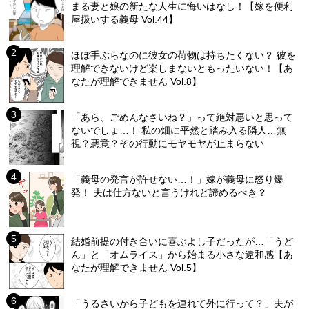
まる妻と娘の新たな人生に悔いはなし！【嫁を便利
屋扱いする義母 Vol.44】
ほぼ手ぶらなのに彼女の荷物は持ちたくない？ 彼を
理解できないけど楽しまないともったいない！【あ
なたが理解できません Vol.8】
「あら、ごめんなさいね？」って絶対悪いと思って
ないでしょ…！ 私の畑に平然と踏み入る隣人…無
視？悪意？その行動にモヤモヤが止まらない
「義母の発言が許せない…！」嫁が義母に怒り爆
発！ 夫は仕方ないと言うけれど諦めるべき？
結婚前提の付き合いに喜ぶよし子だったが…「うど
ん」と「オムライス」から始まる小さな違和感【あ
なたが理解できません Vol.5】
「うるさいから子どもを連れて外に行って？」夫が