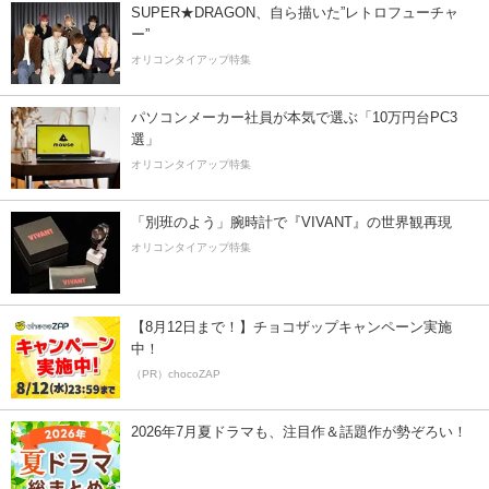
SUPER★DRAGON、自ら描いた”レトロフューチャ
ー”
オリコンタイアップ特集
パソコンメーカー社員が本気で選ぶ「10万円台PC3
選」
オリコンタイアップ特集
「別班のよう」腕時計で『VIVANT』の世界観再現
オリコンタイアップ特集
【8月12日まで！】チョコザップキャンペーン実施
中！
（PR）chocoZAP
2026年7月夏ドラマも、注目作＆話題作が勢ぞろい！