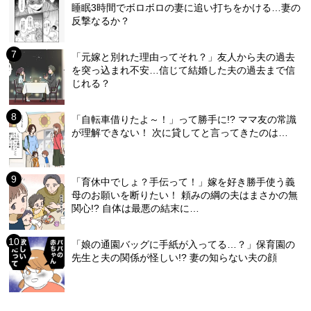
睡眠3時間でボロボロの妻に追い打ちをかける…妻の
反撃なるか？
「元嫁と別れた理由ってそれ？」友人から夫の過去
を突っ込まれ不安…信じて結婚した夫の過去まで信
じれる？
「自転車借りたよ～！」って勝手に!? ママ友の常識
が理解できない！ 次に貸してと言ってきたのは…
「育休中でしょ？手伝って！」嫁を好き勝手使う義
母のお願いを断りたい！ 頼みの綱の夫はまさかの無
関心!? 自体は最悪の結末に…
「娘の通園バッグに手紙が入ってる…？」保育園の
先生と夫の関係が怪しい!? 妻の知らない夫の顔