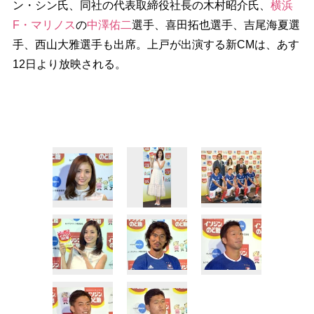
ン・シン氏、同社の代表取締役社長の木村昭介氏、
横浜
F・マリノス
の
中澤佑二
選手、喜田拓也選手、吉尾海夏選
手、西山大雅選手も出席。上戸が出演する新CMは、あす
12日より放映される。