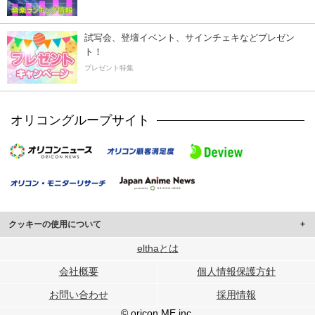
試写会、登壇イベント、サインチェキなどプレゼン
ト！
プレゼント特集
オリコングループサイト
クッキーの使用について
このサイトでは Cookie を使用して、ユーザーに合わせたコンテンツや広告の
elthaとは
表示、ソーシャル メディア機能の提供、広告の表示回数やクリック数の測定を
会社概要
個人情報保護方針
行っています。
また、ユーザーによるサイトの利用状況についても情報を収集し、ソーシャル
お問い合わせ
採用情報
メディアや広告配信、データ解析の各パートナーに提供しています。
各パートナーは、この情報とユーザーが各パートナーに提供した他の情報や、
© oricon ME inc.