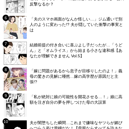
反撃なるか？
「夫のスマホ画面がなんか怪しい…」ジム通いで別
人のように変わった!? 夫が隠していた衝撃の事実と
は
結婚前提の付き合いに喜ぶよし子だったが…「うど
ん」と「オムライス」から始まる小さな違和感【あ
なたが理解できません Vol.5】
「嫁に問題があるから息子が目移りしたのよ！」義
母の驚きの見解に唖然…嫁の高学歴が原因だと主
張!?
「私が絶対に娘の可能性を開花させる…！」娘に高
額を注ぎ自分の夢を押しつけた母の大誤算
夫が闇堕ちした瞬間…これまで嫌味なヤツらが媚び
へつらう姿は滑稽だな！【母親ならすべてを許さな