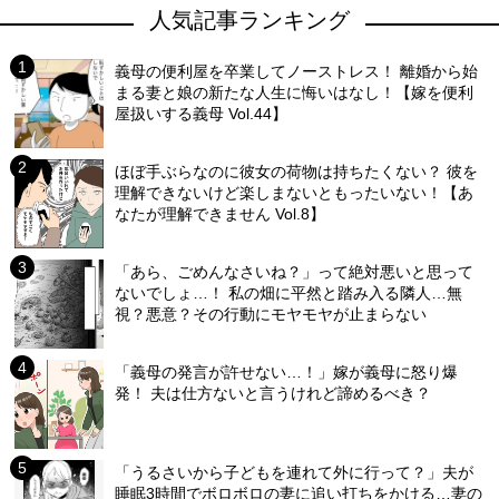
人気記事ランキング
義母の便利屋を卒業してノーストレス！ 離婚から始
まる妻と娘の新たな人生に悔いはなし！【嫁を便利
屋扱いする義母 Vol.44】
ほぼ手ぶらなのに彼女の荷物は持ちたくない？ 彼を
理解できないけど楽しまないともったいない！【あ
なたが理解できません Vol.8】
「あら、ごめんなさいね？」って絶対悪いと思って
ないでしょ…！ 私の畑に平然と踏み入る隣人…無
視？悪意？その行動にモヤモヤが止まらない
「義母の発言が許せない…！」嫁が義母に怒り爆
発！ 夫は仕方ないと言うけれど諦めるべき？
「うるさいから子どもを連れて外に行って？」夫が
睡眠3時間でボロボロの妻に追い打ちをかける…妻の