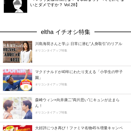
いとダメですか？ Vol.28】
eltha イチオシ特集
川島海荷さんと学ぶ 日常に潜む“人身取引”のリアル
オリコンタイアップ特集
マクドナルドが40年にわたり支える「小学生の甲子
園」
オリコンタイアップ特集
森崎ウィン×向井康二“両片思い”にキュンが止まら
ん！
オリコンタイアップ特集
大好評につき再び！ファミマ名物45％増量キャンペ