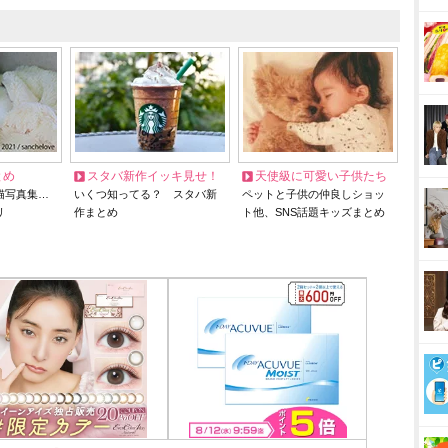
とめ
スタバ新作イッキ見せ！
天使級に可愛い子供たち
猫写真集…
いくつ知ってる？ スタバ新
ペットと子供の仲良しショッ
リ
作まとめ
ト他、SNS話題キッズまとめ