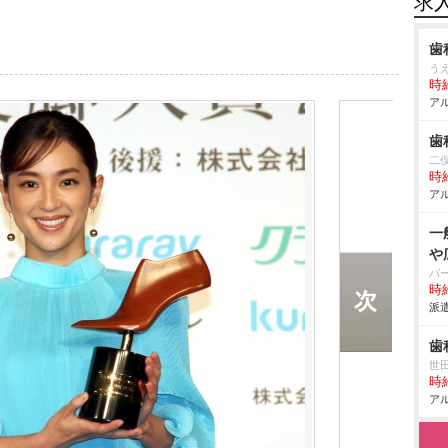
求
歯
う
時給
アル
歯
二
時給
アル
一
広
パ
時給
派遣
歯
世
時給
アル