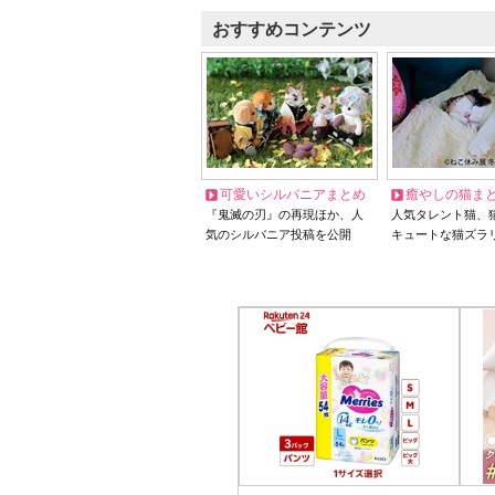
おすすめコンテンツ
可愛いシルバニアまとめ
癒やしの猫ま
『鬼滅の刃』の再現ほか、人
人気タレント猫、
気のシルバニア投稿を公開
キュートな猫ズラ