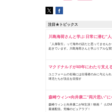
注目★トピックス
川島海荷さんと学ぶ 日常に潜む“人
「人身取引」って海外の話だと思ってませんか
起きています。川島海荷さんと学ぶリアルな実
マクドナルドが40年にわたり支え
ユニフォームの右袖には出場者のみに与えられ
球児たちが頂点を目指す
森崎ウィン×向井康二“両片思い”
森崎ウィンと向井康二がW主演！映画『（LOVE S
最速配信。究極のピュアラブ！