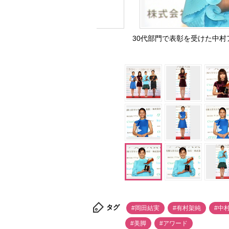
30代部門で表彰を受けた中村ア
タグ
#岡田結実
#有村架純
#中
#美脚
#アワード