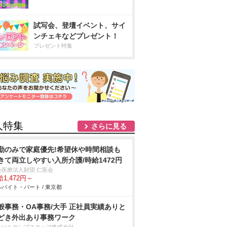
試写会、登壇イベント、サイ
ンチェキなどプレゼント！
プレゼント特集
人特集
さらに見る
勤のみで家庭優先!希望休や時間相談も
きて両立しやすい入所介護/時給1472円
会医療法人財団 仁医会
1,472円～
バイト・パート / 東京都
般事務・OA事務/大手 正社員実績ありと
どき外出あり事務ワーク