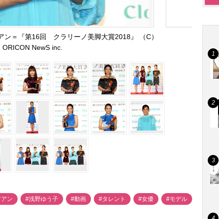
ン＝『第16回 クラリーノ美脚大賞2018』 （C）
ORICON NewS inc.
村アン
#浅野ゆう子
#動画
#タレント
#女優
#モデル