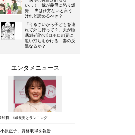
い…！」嫁が義母に怒り爆
発！ 夫は仕方ないと言う
けれど諦めるべき？
「うるさいから子どもを連
れて外に行って？」夫が睡
眠3時間でボロボロの妻に
追い打ちをかける…妻の反
撃なるか？
エンタメニュース
坂絵莉、4歳長男とランニング
小原正子、資格取得を報告