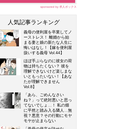
sponsored by 求人ボックス
人気記事ランキング
義母の便利屋を卒業してノ
ーストレス！ 離婚から始
まる妻と娘の新たな人生に
悔いはなし！【嫁を便利屋
扱いする義母 Vol.44】
ほぼ手ぶらなのに彼女の荷
物は持ちたくない？ 彼を
理解できないけど楽しまな
いともったいない！【あな
たが理解できません
Vol.8】
「あら、ごめんなさい
ね？」って絶対悪いと思っ
てないでしょ…！ 私の畑
に平然と踏み入る隣人…無
視？悪意？その行動にモヤ
モヤが止まらない
「義母の発言が許せな