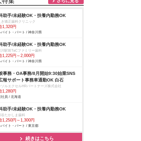
人特集
さらに見る
科助手/未経験OK・扶養内勤務OK
えき矯正歯科クリニック
1,320円
バイト・パート / 神奈川県
科助手/未経験OK・扶養内勤務OK
俣川駅前TaCファミリー歯科
1,225円～2,000円
バイト・パート / 神奈川県
般事務・OA事務/8月開始9:30始業SNS
報サポート事務車通勤OK 白石
ーソルエクセルHRパートナーズ株式会社
1,280円
社員 / 北海道
科助手/未経験OK・扶養内勤務OK
田谷たかしま歯科
1,250円～1,300円
バイト・パート / 東京都
続きはこちら