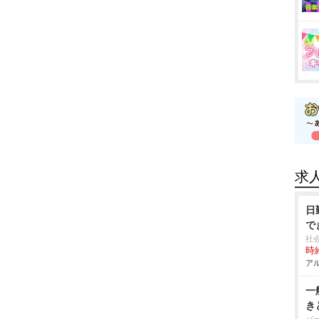
求
日
で
社
時給
アル
一
き