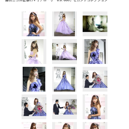
藤田ニコル監修のマリアローザ『b.b. duo』セカンドコレクション