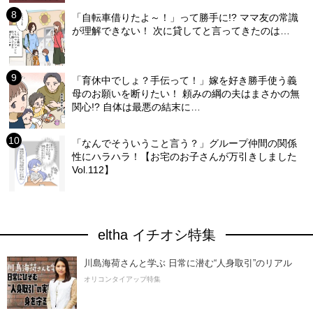
「自転車借りたよ～！」って勝手に!? ママ友の常識
が理解できない！ 次に貸してと言ってきたのは…
「育休中でしょ？手伝って！」嫁を好き勝手使う義
母のお願いを断りたい！ 頼みの綱の夫はまさかの無
関心!? 自体は最悪の結末に…
「なんでそういうこと言う？」グループ仲間の関係
性にハラハラ！【お宅のお子さんが万引きしました
Vol.112】
eltha イチオシ特集
川島海荷さんと学ぶ 日常に潜む“人身取引”のリアル
オリコンタイアップ特集