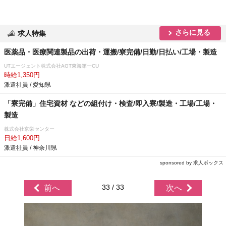
さらに見る
求人特集
医薬品・医療関連製品の出荷・運搬/寮完備/日勤/日払い/工場・製造
UTエージェント株式会社AGT東海第一CU
時給1,350円
派遣社員 / 愛知県
「寮完備」住宅資材 などの組付け・検査/即入寮/製造・工場/工場・
製造
株式会社京栄センター
日給1,600円
派遣社員 / 神奈川県
sponsored by 求人ボックス
33 / 33
前へ
次へ