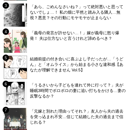
「あら、ごめんなさいね？」って絶対悪いと思って
ないでしょ…！ 私の畑に平然と踏み入る隣人…無
視？悪意？その行動にモヤモヤが止まらない
「義母の発言が許せない…！」嫁が義母に怒り爆
発！ 夫は仕方ないと言うけれど諦めるべき？
結婚前提の付き合いに喜ぶよし子だったが…「うど
ん」と「オムライス」から始まる小さな違和感【あ
なたが理解できません Vol.5】
「うるさいから子どもを連れて外に行って？」夫が
睡眠3時間でボロボロの妻に追い打ちをかける…妻の
反撃なるか？
「元嫁と別れた理由ってそれ？」友人から夫の過去
を突っ込まれ不安…信じて結婚した夫の過去まで信
じれる？