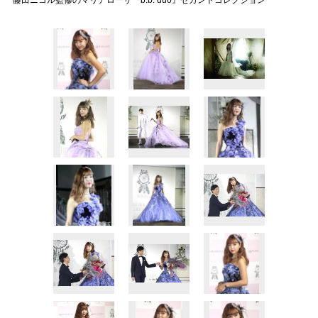
藤田ニコル監修のマリアローザ『b.b. duo』セカンドコレクション