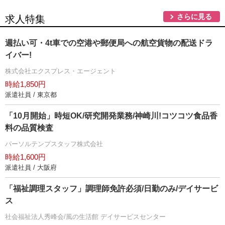
さらに見る
求人特集
週払い可・4t車での空港や郵便局への航空貨物の配送ドラ
イバー!
株式会社エクスプレス・エージェント
時給1,850円
派遣社員 / 東京都
「10月開始」時短OK/研究開発業務/神崎川!コツコツ食品香
料の品質検査
パーソルテンプスタッフ株式会社
時給1,600円
派遣社員 / 大阪府
「福祉調理スタッフ」調理師免許必須/日勤のみ/デイサービ
ス
社会福祉法人秀峰会/風の生活館 デイサービスセンター