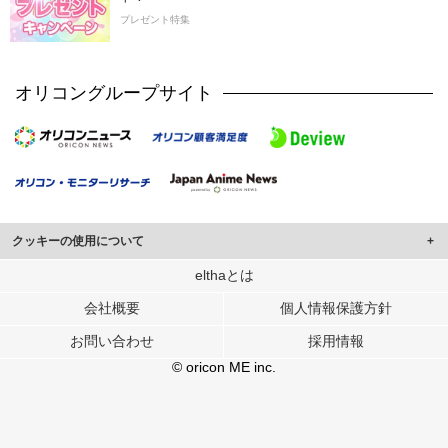
プレゼント特集
オリコングループサイト
クッキーの使用について
このサイトでは Cookie を使用して、ユーザーに合わせたコンテンツや広告の
elthaとは
表示、ソーシャル メディア機能の提供、広告の表示回数やクリック数の測定を
会社概要
個人情報保護方針
行っています。
また、ユーザーによるサイトの利用状況についても情報を収集し、ソーシャル
お問い合わせ
採用情報
メディアや広告配信、データ解析の各パートナーに提供しています。
各パートナーは、この情報とユーザーが各パートナーに提供した他の情報や、
© oricon ME inc.
ユーザーが各パートナーのサービスを使用したときに収集した他の情報を組み
合わせて使用することがあります。