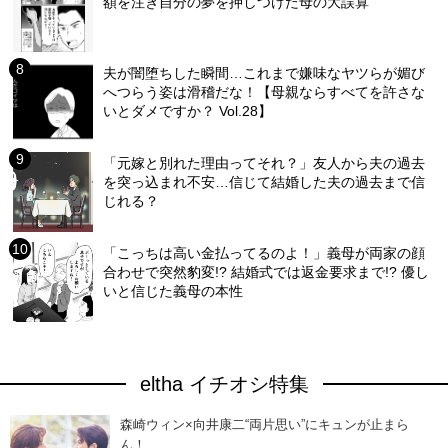
額を注ぎ自分の夢を押しつけた母の大誤算
夫が闇堕ちした瞬間…これまで嫌味なヤツらが媚び
へつらう姿は滑稽だな！【母親ならすべてを許さな
いとダメですか？ Vol.28】
「元嫁と別れた理由ってそれ？」友人から夫の過去
を突っ込まれ不安…信じて結婚した夫の過去まで信
じれる？
「こっちは高い金払ってるのよ！」義母が両家の顔
合わせで突然豹変!? 結婚式では返金要求まで!? 優し
いと信じた義母の本性
eltha イチオシ特集
森崎ウィン×向井康二“両片思い”にキュンが止まら
ん！