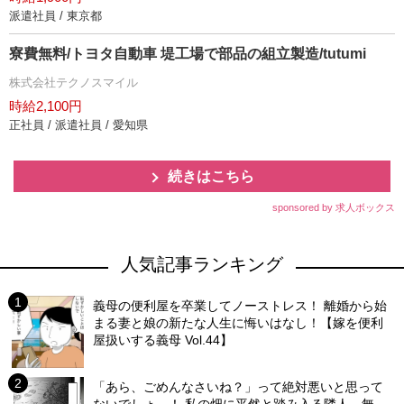
派遣社員 / 東京都
寮費無料/トヨタ自動車 堤工場で部品の組立製造/tutumi
株式会社テクノスマイル
時給2,100円
正社員 / 派遣社員 / 愛知県
続きはこちら
sponsored by 求人ボックス
人気記事ランキング
義母の便利屋を卒業してノーストレス！ 離婚から始
まる妻と娘の新たな人生に悔いはなし！【嫁を便利
屋扱いする義母 Vol.44】
「あら、ごめんなさいね？」って絶対悪いと思って