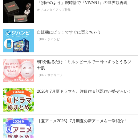
「別班のよう」腕時計で『VIVANT』の世界観再現
オリコンタイアップ特集
自販機にピッ！ですぐに買えちゃう
（PR）ジハンピ
朝1分貼るだけ！ミルクピールで一日中ずっとうるツ
ヤ肌
（PR）サボリーノ
2026年7月夏ドラマも、注目作＆話題作が勢ぞろい！
【夏アニメ2026】7月期夏の新アニメを一挙紹介！