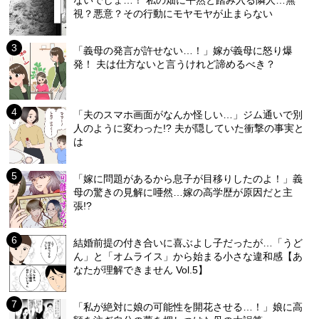
ないでしょ…！ 私の畑に平然と踏み入る隣人…無
視？悪意？その行動にモヤモヤが止まらない
「義母の発言が許せない…！」嫁が義母に怒り爆
発！ 夫は仕方ないと言うけれど諦めるべき？
「夫のスマホ画面がなんか怪しい…」ジム通いで別
人のように変わった!? 夫が隠していた衝撃の事実と
は
「嫁に問題があるから息子が目移りしたのよ！」義
母の驚きの見解に唖然…嫁の高学歴が原因だと主
張!?
結婚前提の付き合いに喜ぶよし子だったが…「うど
ん」と「オムライス」から始まる小さな違和感【あ
なたが理解できません Vol.5】
「私が絶対に娘の可能性を開花させる…！」娘に高