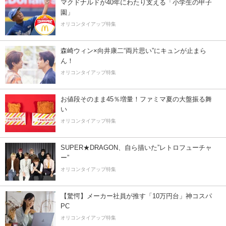
マクドナルドが40年にわたり支える「小学生の甲子
園」
オリコンタイアップ特集
森崎ウィン×向井康二“両片思い”にキュンが止まら
ん！
オリコンタイアップ特集
お値段そのまま45％増量！ファミマ夏の大盤振る舞
い
オリコンタイアップ特集
SUPER★DRAGON、自ら描いた”レトロフューチャ
ー”
オリコンタイアップ特集
【驚愕】メーカー社員が推す「10万円台」神コスパ
PC
オリコンタイアップ特集