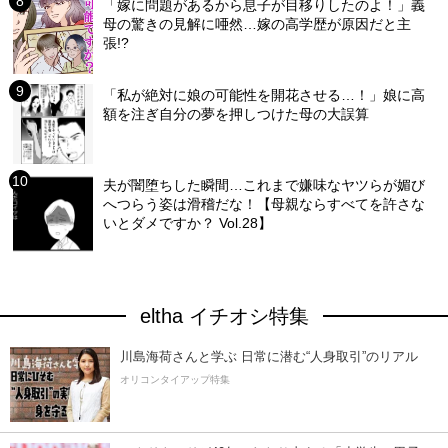
「嫁に問題があるから息子が目移りしたのよ！」義
母の驚きの見解に唖然…嫁の高学歴が原因だと主
張!?
「私が絶対に娘の可能性を開花させる…！」娘に高
額を注ぎ自分の夢を押しつけた母の大誤算
夫が闇堕ちした瞬間…これまで嫌味なヤツらが媚び
へつらう姿は滑稽だな！【母親ならすべてを許さな
いとダメですか？ Vol.28】
eltha イチオシ特集
川島海荷さんと学ぶ 日常に潜む“人身取引”のリアル
オリコンタイアップ特集