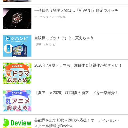
一番似合う登場人物は…『VIVANT』限定ウオッチ
オリコンタイアップ特集
自販機にピッ！ですぐに買えちゃう
（PR）ジハンピ
2026年7月夏ドラマも、注目作＆話題作が勢ぞろい！
【夏アニメ2026】7月期夏の新アニメを一挙紹介！
芸能界を志す10代～20代を応援！オーディション・
スクール情報はDeview