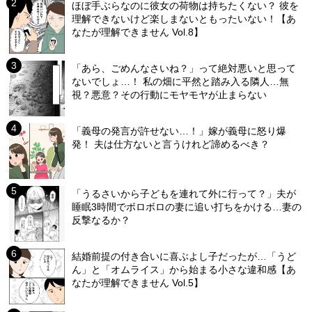
ほぼ手ぶらなのに彼女の荷物は持ちたくない？ 彼を
理解できないけど楽しまないともったいない！【あ
なたが理解できません Vol.8】
「あら、ごめんなさいね？」って絶対悪いと思って
ないでしょ…！ 私の畑に平然と踏み入る隣人…無
視？悪意？その行動にモヤモヤが止まらない
「義母の発言が許せない…！」嫁が義母に怒り爆
発！ 夫は仕方ないと言うけれど諦めるべき？
「うるさいから子どもを連れて外に行って？」夫が
睡眠3時間でボロボロの妻に追い打ちをかける…妻の
反撃なるか？
結婚前提の付き合いに喜ぶよし子だったが…「うど
ん」と「オムライス」から始まる小さな違和感【あ
なたが理解できません Vol.5】