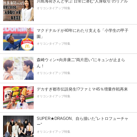
川島海荷さんと学ぶ 日常に潜む“人身取引”のリアル
オリコンタイアップ特集
マクドナルドが40年にわたり支える「小学生の甲子
園」
オリコンタイアップ特集
森崎ウィン×向井康二“両片思い”にキュンが止まら
ん！
オリコンタイアップ特集
デカすぎ都市伝説発生!?ファミマ45％増量作戦再来
オリコンタイアップ特集
SUPER★DRAGON、自ら描いた”レトロフューチャ
ー”
オリコンタイアップ特集