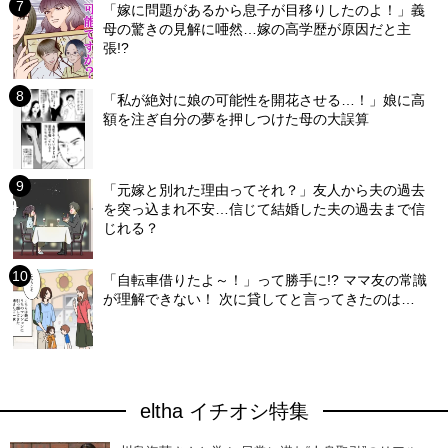
「嫁に問題があるから息子が目移りしたのよ！」義
母の驚きの見解に唖然…嫁の高学歴が原因だと主
張!?
「私が絶対に娘の可能性を開花させる…！」娘に高
額を注ぎ自分の夢を押しつけた母の大誤算
「元嫁と別れた理由ってそれ？」友人から夫の過去
を突っ込まれ不安…信じて結婚した夫の過去まで信
じれる？
「自転車借りたよ～！」って勝手に!? ママ友の常識
が理解できない！ 次に貸してと言ってきたのは…
eltha イチオシ特集