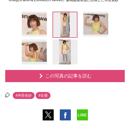
『UNIQLO and ALEXANDER WANG』新商品発表会に出席した仲里依紗
この写真の記事を読む
#仲里依紗
#女優