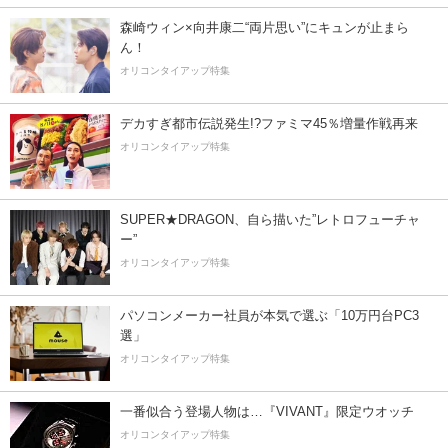
森崎ウィン×向井康二“両片思い”にキュンが止まら
ん！
オリコンタイアップ特集
デカすぎ都市伝説発生!?ファミマ45％増量作戦再来
オリコンタイアップ特集
SUPER★DRAGON、自ら描いた”レトロフューチャ
ー”
オリコンタイアップ特集
パソコンメーカー社員が本気で選ぶ「10万円台PC3
選」
オリコンタイアップ特集
一番似合う登場人物は…『VIVANT』限定ウオッチ
オリコンタイアップ特集