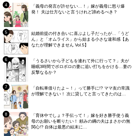
「義母の発言が許せない…！」嫁が義母に怒り爆
発！ 夫は仕方ないと言うけれど諦めるべき？
結婚前提の付き合いに喜ぶよし子だったが…「うど
ん」と「オムライス」から始まる小さな違和感【あ
なたが理解できません Vol.5】
「うるさいから子どもを連れて外に行って？」夫が
睡眠3時間でボロボロの妻に追い打ちをかける…妻の
反撃なるか？
「自転車借りたよ～！」って勝手に!? ママ友の常識
が理解できない！ 次に貸してと言ってきたのは…
「育休中でしょ？手伝って！」嫁を好き勝手使う義
母のお願いを断りたい！ 頼みの綱の夫はまさかの無
関心!? 自体は最悪の結末に…