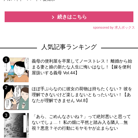
続きはこちら
sponsored by 求人ボックス
人気記事ランキング
義母の便利屋を卒業してノーストレス！ 離婚から始
まる妻と娘の新たな人生に悔いはなし！【嫁を便利
屋扱いする義母 Vol.44】
ほぼ手ぶらなのに彼女の荷物は持ちたくない？ 彼を
理解できないけど楽しまないともったいない！【あ
なたが理解できません Vol.8】
「あら、ごめんなさいね？」って絶対悪いと思って
ないでしょ…！ 私の畑に平然と踏み入る隣人…無
視？悪意？その行動にモヤモヤが止まらない