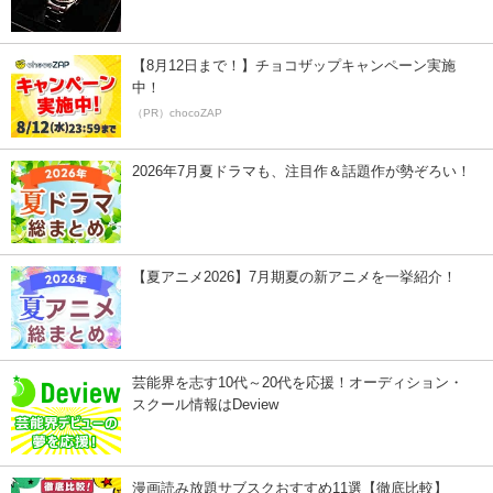
【8月12日まで！】チョコザップキャンペーン実施
中！
（PR）chocoZAP
2026年7月夏ドラマも、注目作＆話題作が勢ぞろい！
【夏アニメ2026】7月期夏の新アニメを一挙紹介！
芸能界を志す10代～20代を応援！オーディション・
スクール情報はDeview
漫画読み放題サブスクおすすめ11選【徹底比較】