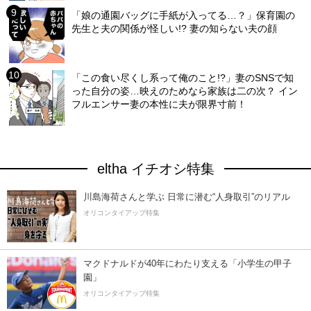
「娘の通園バッグに手紙が入ってる…？」保育園の
先生と夫の関係が怪しい!? 妻の知らない夫の顔
「この食い尽くし系って俺のこと!?」妻のSNSで知
った自分の姿…映えのためなら家族は二の次？ イン
フルエンサー妻の本性に夫が限界寸前！
eltha イチオシ特集
川島海荷さんと学ぶ 日常に潜む“人身取引”のリアル
オリコンタイアップ特集
マクドナルドが40年にわたり支える「小学生の甲子
園」
オリコンタイアップ特集