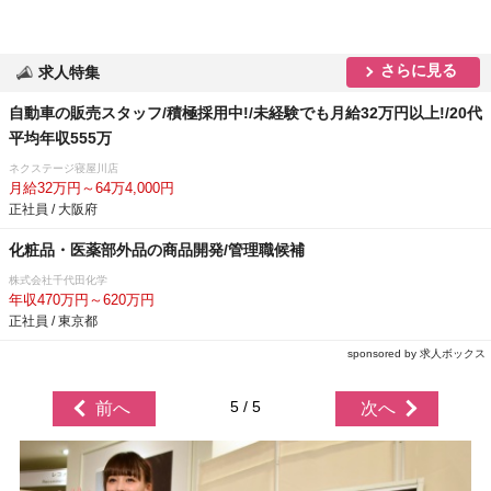
さらに見る
求人特集
自動車の販売スタッフ/積極採用中!/未経験でも月給32万円以上!/20代
平均年収555万
ネクステージ寝屋川店
月給32万円～64万4,000円
正社員 / 大阪府
化粧品・医薬部外品の商品開発/管理職候補
株式会社千代田化学
年収470万円～620万円
正社員 / 東京都
sponsored by 求人ボックス
5 / 5
前へ
次へ