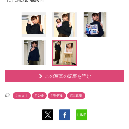
（C）ORICON NewS inc.
この写真の記事を読む
#ｍａｉ
#女優
#モデル
#写真集