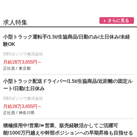
さらに見る
求人特集
小型トラック運転手/1.5t/生協商品/日勤のみ/土日休み/未経
験OK
SBSゼンツウ株式会社
月給28万3,655円～
正社員 / 東京都
小型トラック配送ドライバー/1.5t/生協商品/近距離の固定ル
ート/日勤/土日休み
SBSゼンツウ株式会社
月給28万3,655円～
正社員 / 神奈川県
積極採用中!営業/⏩️営業、販売経験活かしてご活躍可
能!1000万円越えや幹部ポジションへの早期昇格も目指せる