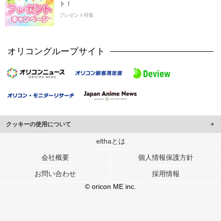
ト！
プレゼント特集
オリコングループサイト
クッキーの使用について
このサイトでは Cookie を使用して、ユーザーに合わせたコンテンツや広告の
elthaとは
表示、ソーシャル メディア機能の提供、広告の表示回数やクリック数の測定を
会社概要
個人情報保護方針
行っています。
また、ユーザーによるサイトの利用状況についても情報を収集し、ソーシャル
お問い合わせ
採用情報
メディアや広告配信、データ解析の各パートナーに提供しています。
各パートナーは、この情報とユーザーが各パートナーに提供した他の情報や、
© oricon ME inc.
ユーザーが各パートナーのサービスを使用したときに収集した他の情報を組み
合わせて使用することがあります。