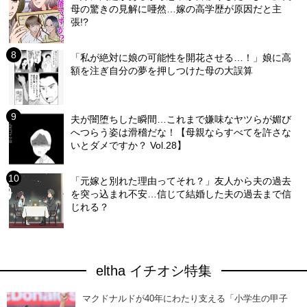
母の驚きの見解に唖然…嫁の高学歴が原因だと主
張!?
「私が絶対に娘の可能性を開花させる…！」娘に高
額を注ぎ自分の夢を押しつけた母の大誤算
夫が闇堕ちした瞬間…これまで嫌味なヤツらが媚び
へつらう姿は滑稽だな！【母親ならすべてを許さな
いとダメですか？ Vol.28】
「元嫁と別れた理由ってそれ？」友人から夫の過去
を突っ込まれ不安…信じて結婚した夫の過去まで信
じれる？
eltha イチオシ特集
マクドナルドが40年にわたり支える「小学生の甲子