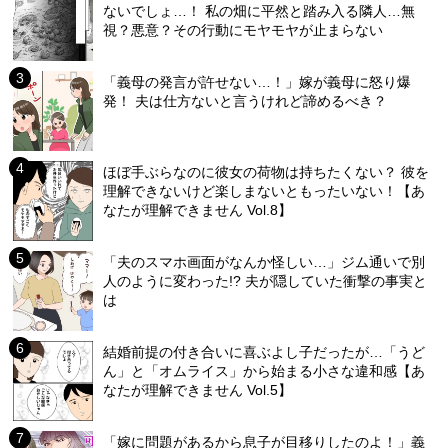
ないでしょ…！ 私の畑に平然と踏み入る隣人…無
視？悪意？その行動にモヤモヤが止まらない
「義母の発言が許せない…！」嫁が義母に怒り爆
発！ 夫は仕方ないと言うけれど諦めるべき？
ほぼ手ぶらなのに彼女の荷物は持ちたくない？ 彼を
理解できないけど楽しまないともったいない！【あ
なたが理解できません Vol.8】
「夫のスマホ画面がなんか怪しい…」ジム通いで別
人のように変わった!? 夫が隠していた衝撃の事実と
は
結婚前提の付き合いに喜ぶよし子だったが…「うど
ん」と「オムライス」から始まる小さな違和感【あ
なたが理解できません Vol.5】
「嫁に問題があるから息子が目移りしたのよ！」義