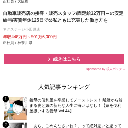
正社員 / 大阪府
自動車販売店の接客・販売スタッフ/固定給32万円～の安定
給与/実質年休125日で公私ともに充実した働き方を
ネクステージ小田原店
年収448万円～901万6,000円
正社員 / 神奈川県
続きはこちら
sponsored by 求人ボックス
人気記事ランキング
義母の便利屋を卒業してノーストレス！ 離婚から始
まる妻と娘の新たな人生に悔いはなし！【嫁を便利
屋扱いする義母 Vol.44】
「あら、ごめんなさいね？」って絶対悪いと思って