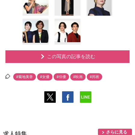
この写真の記事を読む
#菊地美香
#女優
#俳優
#映画
#邦画
さらに見る
求人特集