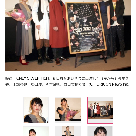
映画『ONLY SILVER FISH』初日舞台あいさつに出席した（左から）菊地美
香、玉城裕規、松田凌、皆本麻帆、西田大輔監督 （C）ORICON NewS inc.