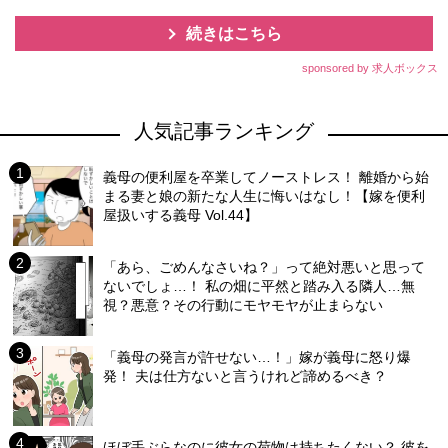
続きはこちら
sponsored by 求人ボックス
人気記事ランキング
義母の便利屋を卒業してノーストレス！ 離婚から始
まる妻と娘の新たな人生に悔いはなし！【嫁を便利
屋扱いする義母 Vol.44】
「あら、ごめんなさいね？」って絶対悪いと思って
ないでしょ…！ 私の畑に平然と踏み入る隣人…無
視？悪意？その行動にモヤモヤが止まらない
「義母の発言が許せない…！」嫁が義母に怒り爆
発！ 夫は仕方ないと言うけれど諦めるべき？
ほぼ手ぶらなのに彼女の荷物は持ちたくない？ 彼を