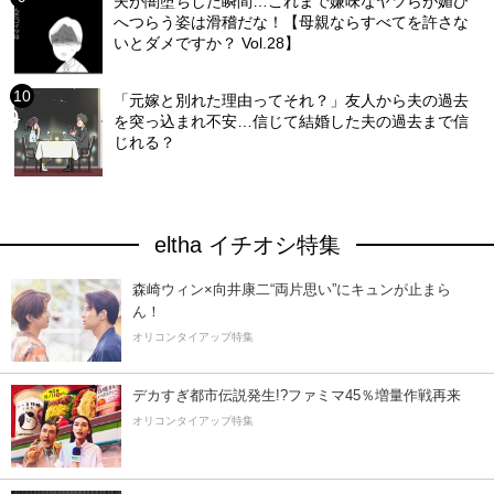
夫が闇堕ちした瞬間…これまで嫌味なヤツらが媚び
へつらう姿は滑稽だな！【母親ならすべてを許さな
いとダメですか？ Vol.28】
「元嫁と別れた理由ってそれ？」友人から夫の過去
を突っ込まれ不安…信じて結婚した夫の過去まで信
じれる？
eltha イチオシ特集
森崎ウィン×向井康二“両片思い”にキュンが止まら
ん！
オリコンタイアップ特集
デカすぎ都市伝説発生!?ファミマ45％増量作戦再来
オリコンタイアップ特集