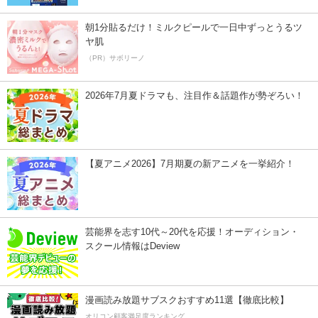
朝1分貼るだけ！ミルクピールで一日中ずっとうるツ
ヤ肌
（PR）サボリーノ
2026年7月夏ドラマも、注目作＆話題作が勢ぞろい！
【夏アニメ2026】7月期夏の新アニメを一挙紹介！
芸能界を志す10代～20代を応援！オーディション・
スクール情報はDeview
漫画読み放題サブスクおすすめ11選【徹底比較】
オリコン顧客満足度ランキング