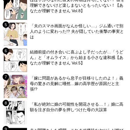
理解できないけど楽しまないともったいない！【あ
なたが理解できません Vol.8】
「夫のスマホ画面がなんか怪しい…」ジム通いで別
人のように変わった!? 夫が隠していた衝撃の事実と
は
結婚前提の付き合いに喜ぶよし子だったが…「うど
ん」と「オムライス」から始まる小さな違和感【あ
なたが理解できません Vol.5】
「嫁に問題があるから息子が目移りしたのよ！」義
母の驚きの見解に唖然…嫁の高学歴が原因だと主
張!?
「私が絶対に娘の可能性を開花させる…！」娘に高
額を注ぎ自分の夢を押しつけた母の大誤算